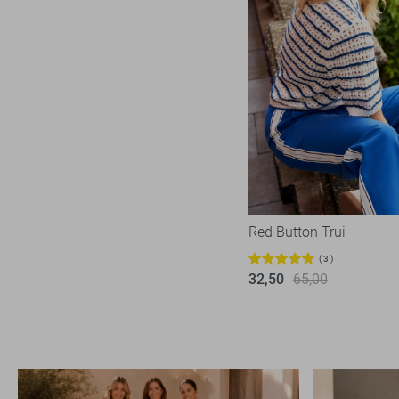
Tommy Jeans
12
Vero Moda
55
Vila
75
Ydence
2
Red Button Trui
3
32,50
65,00