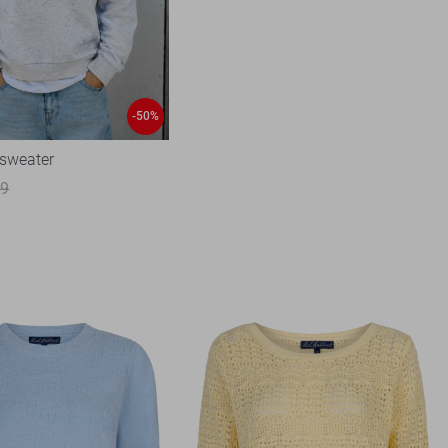
-50%
sweater
99