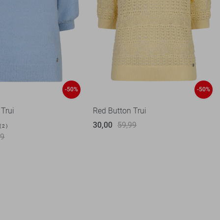
-50%
-50%
 Trui
Red Button Trui
30,00
59,99
2
99