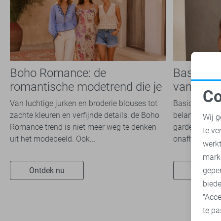
Boho Romance: de
Basics: 
romantische modetrend die je
van iede
Co
dit seizoen overal ziet
Van luchtige jurken en broderie blouses tot
Basics zijn ti
N
zachte kleuren en verfijnde details: de Boho
belangrijke ro
Wij g
Romance trend is niet meer weg te denken
garderobe. Ze
te ve
uit het modebeeld. Ook...
onafhankelijk 
A
werk
mark
Ontdek nu
Ontdek 
geper
biede
"Acce
te pa