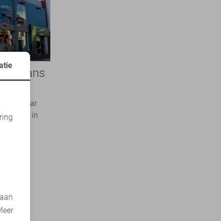
atie
nkel Sans
opper, maar
ke winkel in
ring
el
d
..
 aan
Meer