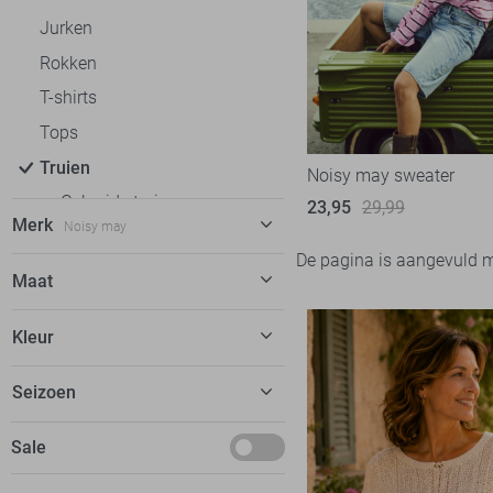
Jurken
Rokken
T-shirts
Tops
Truien
Noisy may sweater
Gebreide truien
23,95
29,99
Merk
Noisy may
Kabeltruien
De pagina is aangevuld 
Sweaters
Calvin Klein
9
Maat
Wollen truien
EsQualo
2
XS
Kleur
Vesten
Fluresk
2
S
Blazers
FOS Amsterdam
2
Grijs
Seizoen
M
Jassen
Freequent
20
Roze
L
Basics
Sale
Garcia
16
XL
Februari
Geisha
14