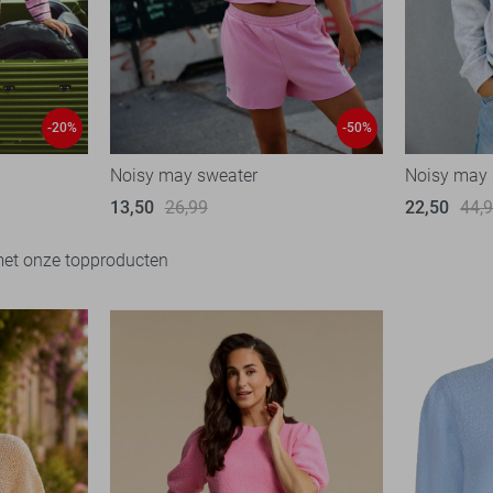
-20%
-50%
Noisy may sweater
Noisy may 
13,50
26,99
22,50
44,
met onze topproducten