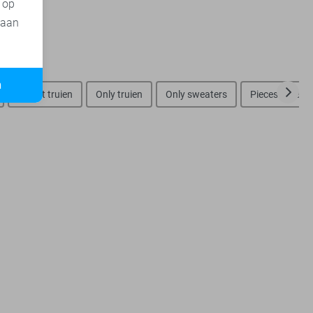
t op
 aan
n
Object truien
Only truien
Only sweaters
Pieces truien