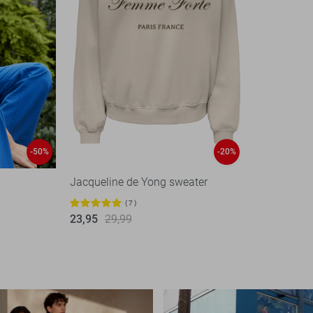
-50%
-20%
Jacqueline de Yong sweater
7
23,95
29,99