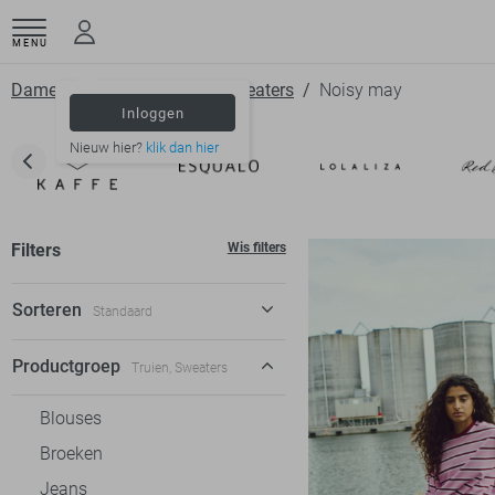
MENU
Dameskleding
Truien
Sweaters
Noisy may
Inloggen
Nieuw hier?
klik dan hier
Filters
Wis filters
Sorteren
Standaard
Standaard
Productgroep
Truien, Sweaters
€ laag-hoog
Blouses
€ hoog-laag
Broeken
Jeans