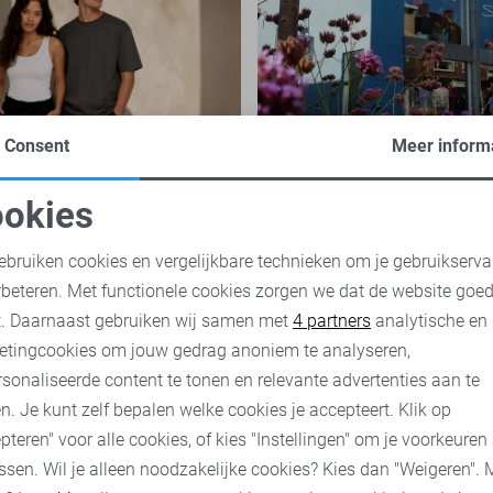
Consent
Meer inform
de onmisbare basis
Een kijkje in onze wi
re garderobe
in Rijssen
okies
jdloze kledingstukken die een
Ben jij die fanatieke online-sh
oodzakelijke cookies
Personalisatie cookies
l spelen binnen een veelzijdige
ben je nog nooit bij onze fysie
ebruiken cookies en vergelijkbare technieken om je gebruikserva
 zijn eenvoudig te combineren,
Rijssen geweest? Ben je wel he
rbeteren. Met functionele cookies zorgen we dat de website goe
van...
nieuwsgierig? Lees snel verder.
nalytische cookies
Marketing cookies
t. Daarnaast gebruiken wij samen met
4 partners
analytische en
etingcookies om jouw gedrag anoniem te analyseren,
nu
Ontdek nu
sonaliseerde content te tonen en relevante advertenties aan te
n. Je kunt zelf bepalen welke cookies je accepteert. Klik op
pteren" voor alle cookies, of kies "Instellingen" om je voorkeuren
ssen. Wil je alleen noodzakelijke cookies? Kies dan "Weigeren". 