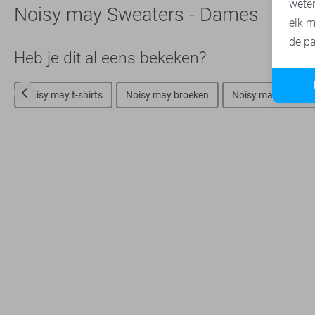
wete
Noisy may Sweaters - Dames
elk m
de pa
Heb je dit al eens bekeken?
Noisy may t-shirts
Noisy may broeken
Noisy may korte b