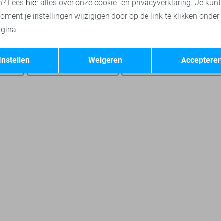
n? Lees
hier
alles over onze cookie- en privacyverklaring. Je kun
oment je instellingen wijzigigen door op de link te klikken onder
gina.
Opslaan
Terug
Instellen
Weigeren
Acceptere
roeken
Jacqueline de Yong truien
Jacqueline de Yong sweaters