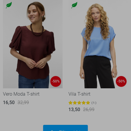
-50%
-50%
Vero Moda T-shirt
Vila T-shirt
16,50
32,99
1
13,50
26,99