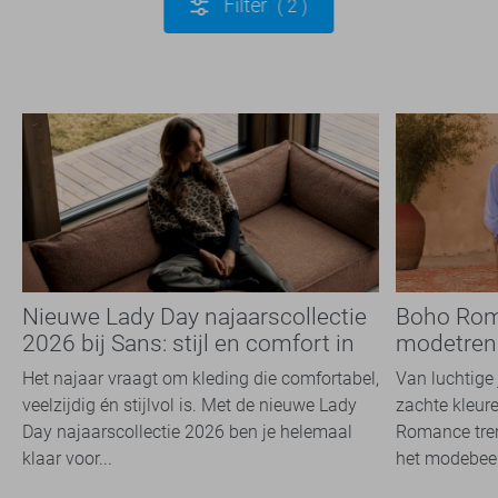
Filter
2
Nieuwe Lady Day najaarscollectie
Boho Rom
2026 bij Sans: stijl en comfort in
modetrend
travelkwaliteit
overal zie
Het najaar vraagt om kleding die comfortabel,
Van luchtige 
veelzijdig én stijlvol is. Met de nieuwe Lady
zachte kleure
Day najaarscollectie 2026 ben je helemaal
Romance tren
klaar voor...
het modebeel