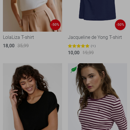
-50%
-50%
LolaLiza T-shirt
Jacqueline de Yong T-shirt
18,00
35,99
1
10,00
19,99