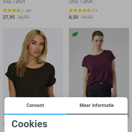
Vila T-shirt
Only T-shirt
4
1
27,95
34,99
8,50
16,99
Consent
Meer informatie
-20%
-20%
Cookies
Only T-shirt
Vero Moda T-shirt
Noodzakelijke cookies