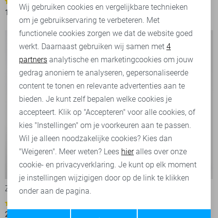
6
2
Wij gebruiken cookies en vergelijkbare technieken
13,60
16,99
13,60
16,99
om je gebruikservaring te verbeteren. Met
Personalisatie cookies
functionele cookies zorgen we dat de website goed
werkt. Daarnaast gebruiken wij samen met
4
Analytische cookies
partners
analytische en marketingcookies om jouw
Marketing cookies
gedrag anoniem te analyseren, gepersonaliseerde
content te tonen en relevante advertenties aan te
bieden. Je kunt zelf bepalen welke cookies je
accepteert. Klik op "Accepteren" voor alle cookies, of
kies "Instellingen" om je voorkeuren aan te passen.
Wil je alleen noodzakelijke cookies? Kies dan
"Weigeren". Meer weten? Lees
hier
alles over onze
cookie- en privacyverklaring. Je kunt op elk moment
-60%
-20%
je instellingen wijzigigen door op de link te klikken
Zoso T-shirt
Only T-shirt
onder aan de pagina.
7,95
9,99
1
Opslaan
Terug
24,00
59,95