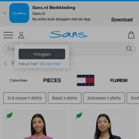
Sans.nl Merkkleding
Sans.nl
Download
Nu extra leuk shoppen met de App.
Inloggen
Vila Polo`s - Dames
Nieuw hier?
klik dan hier
3/4 mouw t-shirts
Basic t-shirts
Katoenen t-shirts
Kort