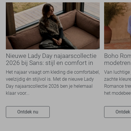
Nieuwe Lady Day najaarscollectie
Boho Rom
2026 bij Sans: stijl en comfort in
modetrend
travelkwaliteit
overal zie
Het najaar vraagt om kleding die comfortabel,
Van luchtige 
veelzijdig én stijlvol is. Met de nieuwe Lady
zachte kleure
Day najaarscollectie 2026 ben je helemaal
Romance tren
klaar voor...
het modebeel
Ontdek nu
Ontdek