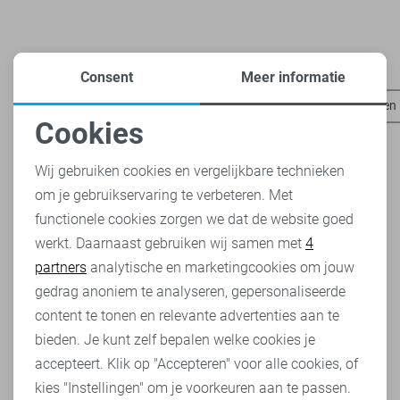
Heb je dit al eens bekeken?
Consent
Meer informatie
Rino & Pelle jassen
Rino & Pelle vesten
Vero Moda rokken
Cookies
Noodzakelijke cookies
Wij gebruiken cookies en vergelijkbare technieken
om je gebruikservaring te verbeteren. Met
Personalisatie cookies
functionele cookies zorgen we dat de website goed
werkt. Daarnaast gebruiken wij samen met
4
Analytische cookies
partners
analytische en marketingcookies om jouw
Marketing cookies
gedrag anoniem te analyseren, gepersonaliseerde
content te tonen en relevante advertenties aan te
bieden. Je kunt zelf bepalen welke cookies je
accepteert. Klik op "Accepteren" voor alle cookies, of
kies "Instellingen" om je voorkeuren aan te passen.