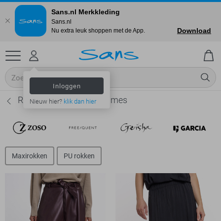
Sans.nl Merkkleding
Sans.nl
Download
Nu extra leuk shoppen met de App.
Inloggen
Rino & Pelle Rokken - Dames
Nieuw hier?
klik dan hier
Maxirokken
PU rokken