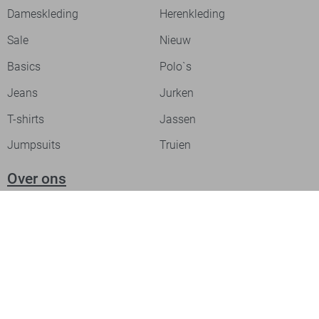
Dameskleding
Herenkleding
Sale
Nieuw
Basics
Polo`s
Jeans
Jurken
T-shirts
Jassen
Jumpsuits
Truien
Over ons
Laat je inspireren
Werken bij
Ontdek onze merken
PME legend
Gabbiano
Cast Iron
NZA