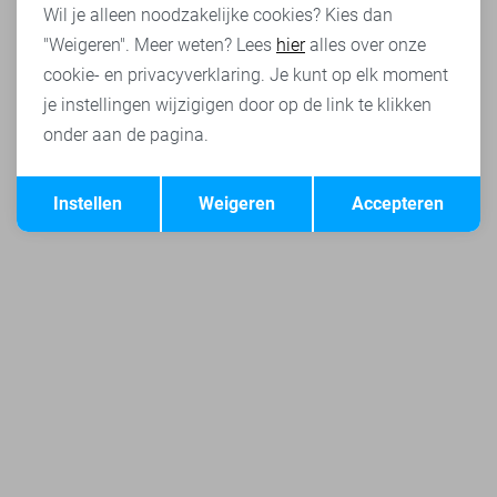
Wil je alleen noodzakelijke cookies? Kies dan
"Weigeren". Meer weten? Lees
hier
alles over onze
cookie- en privacyverklaring. Je kunt op elk moment
je instellingen wijzigigen door op de link te klikken
onder aan de pagina.
Opslaan
Terug
Instellen
Weigeren
Accepteren