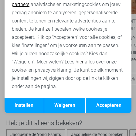
partners
analytische en marketingcookies om jouw
Marketing cookies
gedrag anoniem te analyseren, gepersonaliseerde
Nieuwe Lady Day najaarscollectie
Boho Rom
content te tonen en relevante advertenties aan te
2026 bij Sans: stijl en comfort in
modetrend
bieden. Je kunt zelf bepalen welke cookies je
travelkwaliteit
overal zie
accepteert. Klik op "Accepteren" voor alle cookies, of
Het najaar vraagt om kleding die comfortabel,
Van luchtige 
veelzijdig én stijlvol is. Met de nieuwe Lady
zachte kleure
kies "Instellingen" om je voorkeuren aan te passen.
Day najaarscollectie 2026 ben je helemaal
Romance tren
Wil je alleen noodzakelijke cookies? Kies dan
klaar voor...
het modebeel
"Weigeren". Meer weten? Lees
hier
alles over onze
cookie- en privacyverklaring. Je kunt op elk moment
je instellingen wijzigigen door op de link te klikken
Ontdek nu
Ontdek
onder aan de pagina.
Opslaan
Terug
Instellen
Weigeren
Accepteren
Heb je dit al eens bekeken?
Jacqueline de Yong t-shirts
Jacqueline de Yong broeken
J