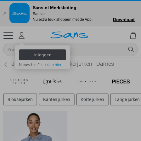
Sans.nl Merkkleding
Sans.nl
Download
Nu extra leuk shoppen met de App.
Inloggen
Jacqueline de Yong Spijkerjurken - Dames
Nieuw hier?
klik dan hier
Blousejurken
Kanten jurken
Korte jurken
Lange jurken