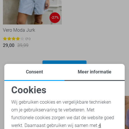
-27%
Vero Moda Jurk
1
29,00
39,99
Filter
2
Consent
Meer informatie
Cookies
Noodzakelijke cookies
Wij gebruiken cookies en vergelijkbare technieken
om je gebruikservaring te verbeteren. Met
Personalisatie cookies
functionele cookies zorgen we dat de website goed
werkt. Daarnaast gebruiken wij samen met
4
Analytische cookies