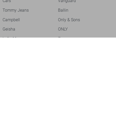
Cars
Vanguard
Tommy Jeans
Ballin
Campbell
Only & Sons
Geisha
ONLY
Lofty Manner
Zoso
Ydence
Vero Moda
Refined Department
Garcia
Sisters Point
Red Button
JDY
Fluresk
Harper & Yve
Object
Meld je aan voor onze nieuwsbrief
Meld je aan voor onze nieuwsbrief en profiteer als eerste van