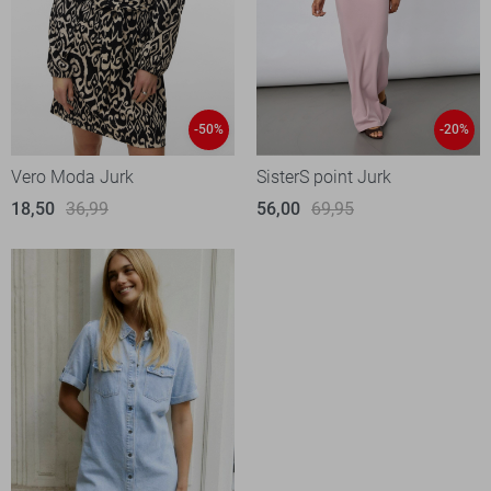
-50%
-20%
Vero Moda Jurk
SisterS point Jurk
18,50
36,99
56,00
69,95