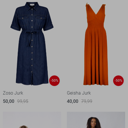
-50%
-50%
Zoso Jurk
Geisha Jurk
50,00
99,95
40,00
79,99