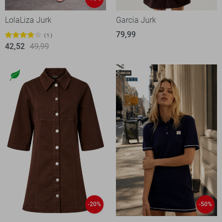
LolaLiza Jurk
Garcia Jurk
79,99
1
42,52
49,99
-20%
-50%