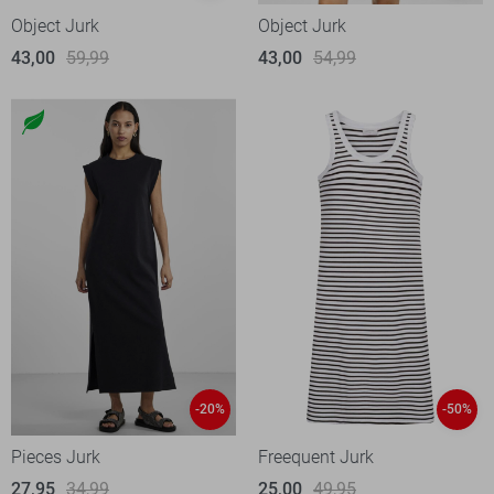
Object Jurk
Object Jurk
43,00
59,99
43,00
54,99
-20%
-50%
Pieces Jurk
Freequent Jurk
27,95
34,99
25,00
49,95