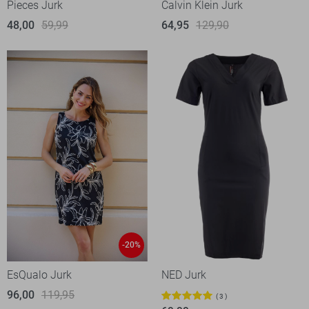
Pieces Jurk
Calvin Klein Jurk
48,00
59,99
64,95
129,90
-20%
EsQualo Jurk
NED Jurk
96,00
119,95
3