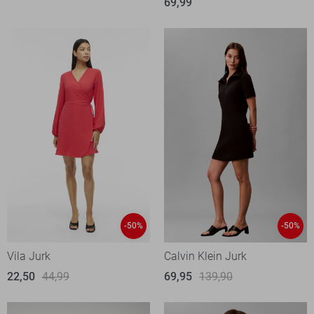
69,99
-50%
-50%
Vila Jurk
Calvin Klein Jurk
22,50
44,99
69,95
139,90