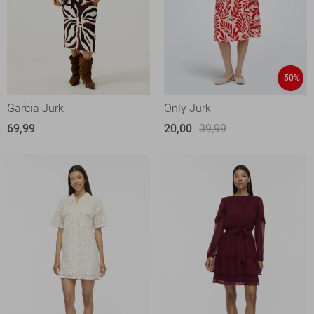
-50%
Garcia Jurk
Only Jurk
69,99
20,00
39,99