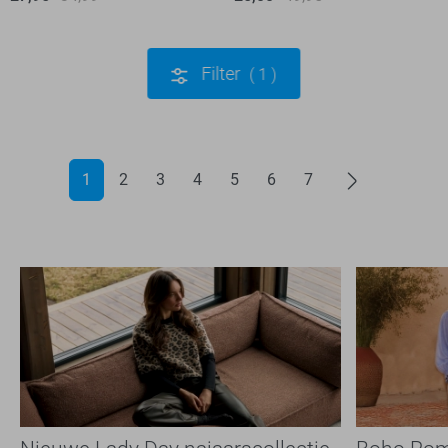
Filter
1
1
2
3
4
5
6
7