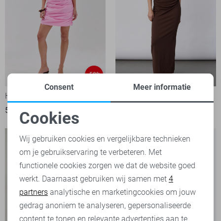
-50%
Consent
Meer informatie
Harper & Yve Jurk
SisterS point Jurk
50,00
99,99
69,95
Cookies
Noodzakelijke cookies
Wij gebruiken cookies en vergelijkbare technieken
om je gebruikservaring te verbeteren. Met
Personalisatie cookies
functionele cookies zorgen we dat de website goed
werkt. Daarnaast gebruiken wij samen met
4
Analytische cookies
partners
analytische en marketingcookies om jouw
Marketing cookies
gedrag anoniem te analyseren, gepersonaliseerde
content te tonen en relevante advertenties aan te