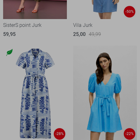
-50%
SisterS point Jurk
Vila Jurk
59,95
25,00
49,99
-28%
-22%