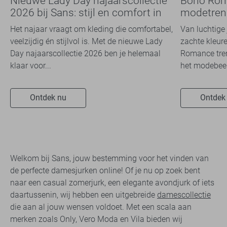
Nieuwe Lady Day najaarscollectie
Boho Rom
2026 bij Sans: stijl en comfort in
modetrend
travelkwaliteit
overal zie
Het najaar vraagt om kleding die comfortabel,
Van luchtige 
veelzijdig én stijlvol is. Met de nieuwe Lady
zachte kleure
Day najaarscollectie 2026 ben je helemaal
Romance tren
klaar voor...
het modebeel
Ontdek nu
Ontdek
Welkom bij Sans, jouw bestemming voor het vinden van
de perfecte damesjurken online! Of je nu op zoek bent
naar een casual zomerjurk, een elegante avondjurk of iets
daartussenin, wij hebben een uitgebreide
damescollectie
die aan al jouw wensen voldoet. Met een scala aan
merken zoals Only, Vero Moda en Vila bieden wij