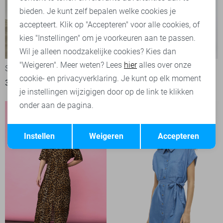
bieden. Je kunt zelf bepalen welke cookies je
accepteert. Klik op "Accepteren" voor alle cookies, of
kies "Instellingen" om je voorkeuren aan te passen.
-50%
-50%
Wil je alleen noodzakelijke cookies? Kies dan
"Weigeren". Meer weten? Lees
hier
alles over onze
SisterS point Jurk
Only Jurk
cookie- en privacyverklaring. Je kunt op elk moment
35,00
69,95
20,00
39,99
je instellingen wijzigigen door op de link te klikken
onder aan de pagina.
Opslaan
Terug
Instellen
Weigeren
Accepteren