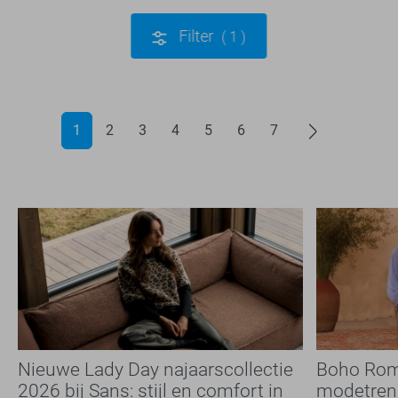
Filter
1
1
2
3
4
5
6
7
Nieuwe Lady Day najaarscollectie
Boho Rom
2026 bij Sans: stijl en comfort in
modetrend