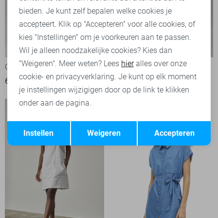
bieden. Je kunt zelf bepalen welke cookies je
accepteert. Klik op "Accepteren" voor alle cookies, of
kies "Instellingen" om je voorkeuren aan te passen.
-50%
-50%
Wil je alleen noodzakelijke cookies? Kies dan
"Weigeren". Meer weten? Lees
hier
alles over onze
Calvin Klein Jurk
Calvin Klein Jurk
cookie- en privacyverklaring. Je kunt op elk moment
69,95
139,90
69,95
139,90
je instellingen wijzigigen door op de link te klikken
onder aan de pagina.
Opslaan
Terug
Instellen
Weigeren
Accepteren