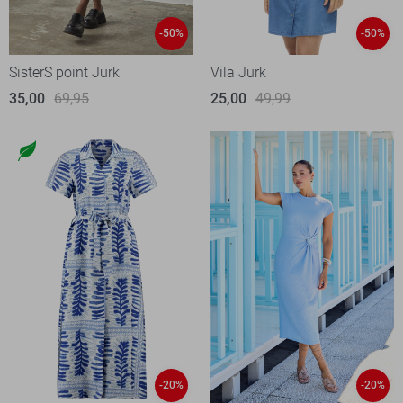
-50%
-50%
SisterS point Jurk
Vila Jurk
35,00
69,95
25,00
49,99
-20%
-20%