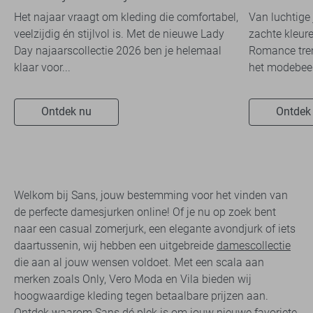
travelkwaliteit
overal zie
Het najaar vraagt om kleding die comfortabel,
Van luchtige 
veelzijdig én stijlvol is. Met de nieuwe Lady
zachte kleure
Day najaarscollectie 2026 ben je helemaal
Romance tren
klaar voor...
het modebeel
Ontdek nu
Ontdek
Welkom bij Sans, jouw bestemming voor het vinden van
de perfecte damesjurken online! Of je nu op zoek bent
naar een casual zomerjurk, een elegante avondjurk of iets
daartussenin, wij hebben een uitgebreide
damescollectie
die aan al jouw wensen voldoet. Met een scala aan
merken zoals Only, Vero Moda en Vila bieden wij
hoogwaardige kleding tegen betaalbare prijzen aan.
Ontdek waarom Sans dé plek is om jouw nieuwe favoriete