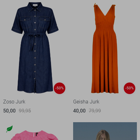
-50%
-50%
Zoso Jurk
Geisha Jurk
50,00
99,95
40,00
79,99