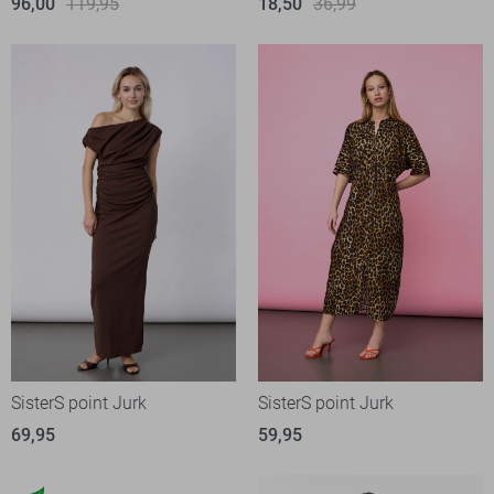
96,00
119,95
18,50
36,99
SisterS point Jurk
SisterS point Jurk
69,95
59,95