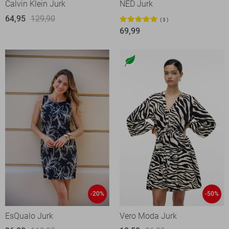
Calvin Klein Jurk
NED Jurk
64,95
129,90
3
69,99
-20%
-50%
EsQualo Jurk
Vero Moda Jurk