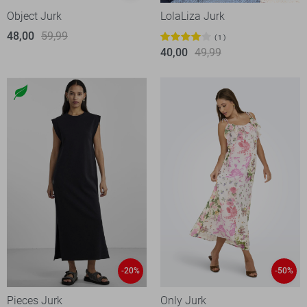
Object Jurk
LolaLiza Jurk
48,00
59,99
1
40,00
49,99
-20%
-50%
Pieces Jurk
Only Jurk