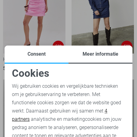
-50%
-50%
Consent
Meer informatie
Harper & Yve Jurk
SisterS point Jurk
50,00
99,99
45,00
89,95
Cookies
Noodzakelijke cookies
Wij gebruiken cookies en vergelijkbare technieken
om je gebruikservaring te verbeteren. Met
Personalisatie cookies
functionele cookies zorgen we dat de website goed
werkt. Daarnaast gebruiken wij samen met
4
Analytische cookies
partners
analytische en marketingcookies om jouw
Marketing cookies
gedrag anoniem te analyseren, gepersonaliseerde
content te tonen en relevante advertenties aan te