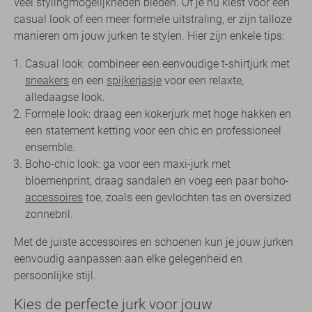
veel stylingmogelijkheden bieden. Of je nu kiest voor een
casual look of een meer formele uitstraling, er zijn talloze
manieren om jouw jurken te stylen. Hier zijn enkele tips:
Casual look: combineer een eenvoudige t-shirtjurk met
sneakers
en een
spijkerjasje
voor een relaxte,
alledaagse look.
Formele look: draag een kokerjurk met hoge hakken en
een statement ketting voor een chic en professioneel
ensemble.
Boho-chic look: ga voor een maxi-jurk met
bloemenprint, draag sandalen en voeg een paar boho-
accessoires
toe, zoals een gevlochten tas en oversized
zonnebril.
Met de juiste accessoires en schoenen kun je jouw jurken
eenvoudig aanpassen aan elke gelegenheid en
persoonlijke stijl.
Kies de perfecte jurk voor jouw