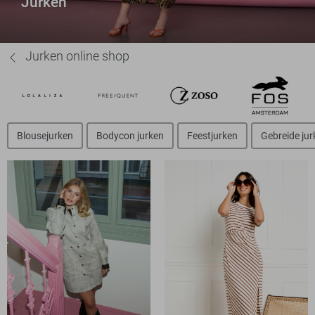
Jurken
Jurken online shop
Blousejurken
Bodycon jurken
Feestjurken
Gebreide jur