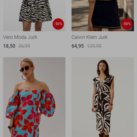
-50%
-50%
Vero Moda Jurk
Calvin Klein Jurk
18,50
36,99
64,95
129,90