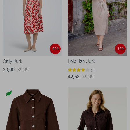
-50%
-15%
Only Jurk
LolaLiza Jurk
20,00
39,99
1
42,52
49,99