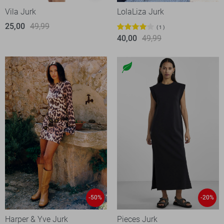
Vila Jurk
LolaLiza Jurk
25,00
49,99
1
40,00
49,99
-50%
-20%
Harper & Yve Jurk
Pieces Jurk