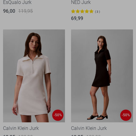
EsQualo Jurk
NED Jurk
96,00
119,95
3
69,99
-50%
-50%
Calvin Klein Jurk
Calvin Klein Jurk