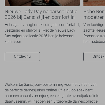
Nieuwe Lady Day najaarscollectie
Boho Rom
2026 bij Sans: stijl en comfort in
modetrend
travelkwaliteit
overal zie
Het najaar vraagt om kleding die comfortabel,
Van luchtige 
veelzijdig én stijlvol is. Met de nieuwe Lady
zachte kleure
Day najaarscollectie 2026 ben je helemaal
Romance tren
klaar voor...
het modebeel
Ontdek nu
Ontdek
Welkom bij Sans, jouw bestemming voor het vinden van
de perfecte damesjurken online! Of je nu op zoek bent
naar een casual zomerjurk, een elegante avondjurk of iets
daartussenin, wij hebben een uitgebreide
damescollectie