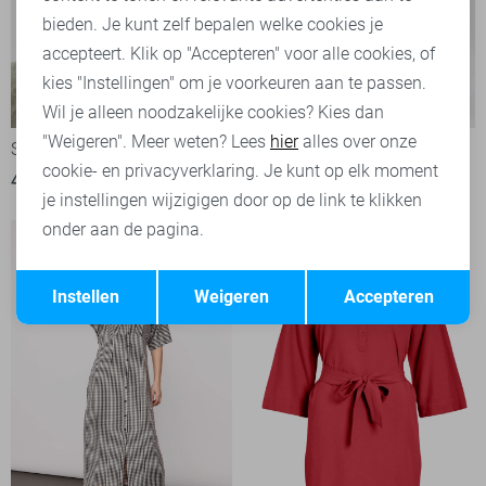
bieden. Je kunt zelf bepalen welke cookies je
accepteert. Klik op "Accepteren" voor alle cookies, of
kies "Instellingen" om je voorkeuren aan te passen.
-50%
-50%
Wil je alleen noodzakelijke cookies? Kies dan
"Weigeren". Meer weten? Lees
hier
alles over onze
SisterS point Jurk
Harper & Yve Jurk
cookie- en privacyverklaring. Je kunt op elk moment
45,00
89,95
50,00
99,99
je instellingen wijzigigen door op de link te klikken
onder aan de pagina.
Opslaan
Terug
Instellen
Weigeren
Accepteren