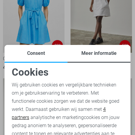
-22%
-50%
Consent
Meer informatie
Object Jurk
SisterS point Jurk
43,00
54,99
35,00
69,95
Cookies
Noodzakelijke cookies
Wij gebruiken cookies en vergelijkbare technieken
om je gebruikservaring te verbeteren. Met
Personalisatie cookies
functionele cookies zorgen we dat de website goed
werkt. Daarnaast gebruiken wij samen met
4
Analytische cookies
partners
analytische en marketingcookies om jouw
Marketing cookies
gedrag anoniem te analyseren, gepersonaliseerde
content te tonen en relevante advertenties aan te