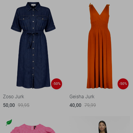
-50%
-50%
Zoso Jurk
Geisha Jurk
50,00
99,95
40,00
79,99