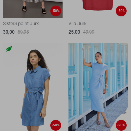
-50%
-50%
SisterS point Jurk
Vila Jurk
30,00
59,95
25,00
49,99
-50%
-20%