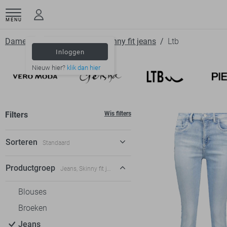
MENU
Dameskleding
Jeans
Skinny fit jeans
Ltb
Inloggen
Nieuw hier?
klik dan hier
Filters
Wis filters
Sorteren
Standaard
Standaard
Productgroep
Jeans, Skinny fit jeans
€ laag-hoog
Blouses
€ hoog-laag
Broeken
Jeans