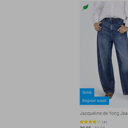
Susie
Regular waist
Jacqueline de Yong Je
3