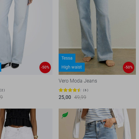
Tessa
High waist
-50%
-50%
Vero Moda Jeans
2
6
99
25,00
49,99