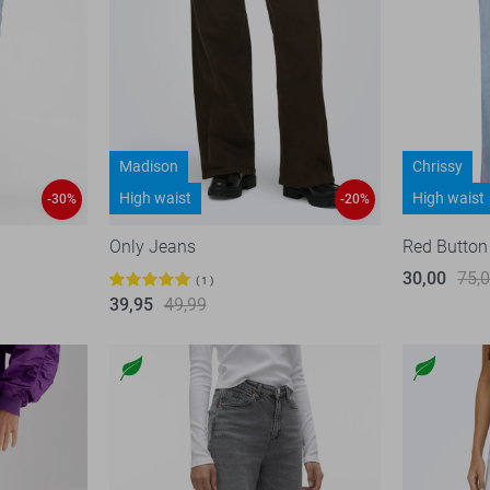
Madison
Chrissy
High waist
High waist
-30%
-20%
Only Jeans
Red Button
30,00
75,
1
39,95
49,99