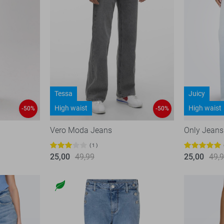
Tessa
Juicy
High waist
High waist
-50%
-50%
Vero Moda Jeans
Only Jeans
1
25,00
49,99
25,00
49,