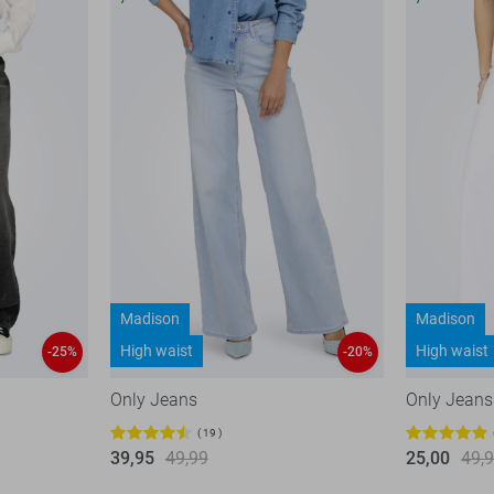
Madison
Madison
High waist
High waist
-25%
-20%
Only Jeans
Only Jeans
19
39,95
49,99
25,00
49,