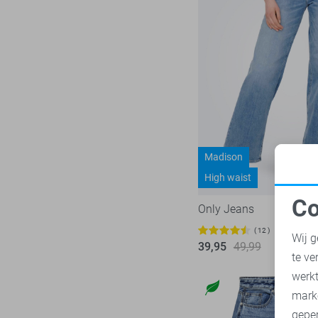
Madison
High waist
Co
Only Jeans
N
12
Wij g
39,95
49,99
te ve
A
werk
mark
geper