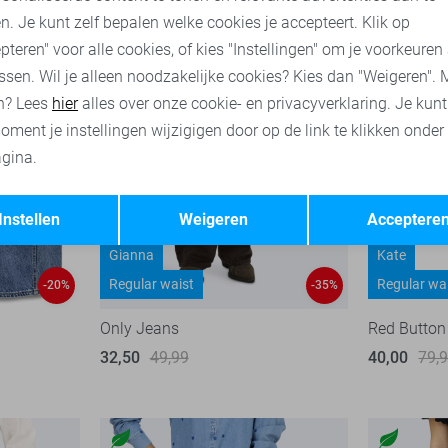
n. Je kunt zelf bepalen welke cookies je accepteert. Klik op
pteren" voor alle cookies, of kies "Instellingen" om je voorkeuren
ssen. Wil je alleen noodzakelijke cookies? Kies dan "Weigeren". 
n? Lees
hier
alles over onze cookie- en privacyverklaring. Je kun
oment je instellingen wijzigigen door op de link te klikken onder
gina.
Opslaan
Terug
Instellen
Weigeren
Acceptere
Gianna
Kate
Regular waist
Regular wa
-20%
-35%
Only Jeans
Red Button
32,50
49,99
40,00
79,