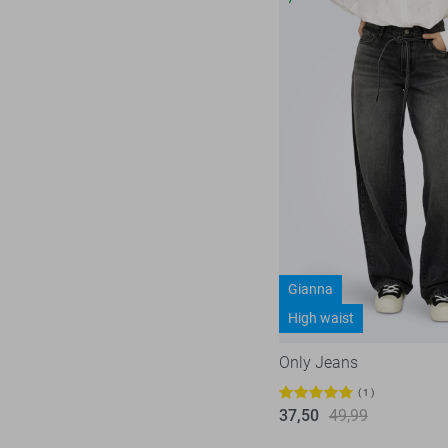
Gianna
High waist
Only Jeans
1
37,50
49,99