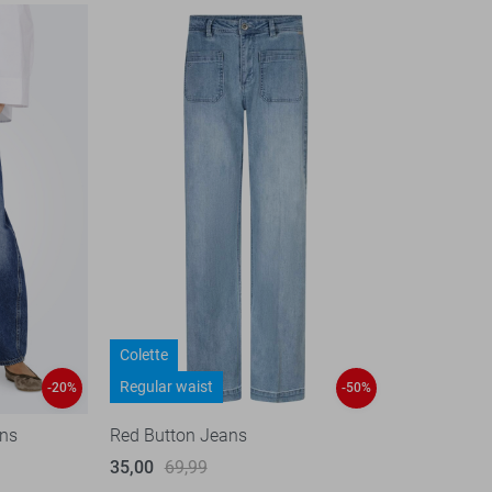
Colette
Regular waist
-20%
-50%
ans
Red Button Jeans
35,00
69,99