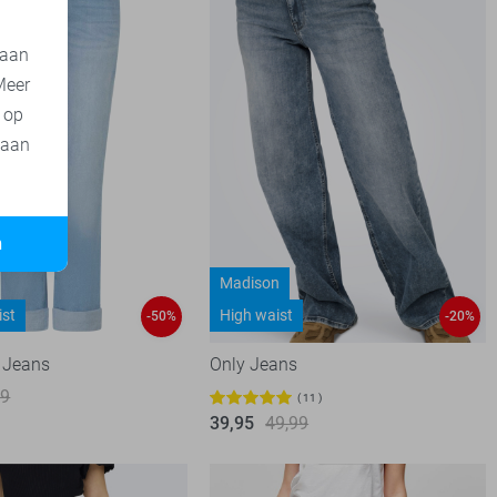
 aan
Meer
t op
 aan
n
Madison
ist
High waist
-50%
-20%
 Jeans
Only Jeans
99
11
39,95
49,99