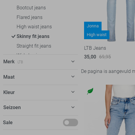
Bootcut jeans
Flared jeans
Jonna
High waist jeans
High waist
Skinny fit jeans
Straight fit jeans
LTB Jeans
Wide leg jeans
35,00
69,95
Merk
LTB
Vesten
De pagina is aangevuld 
Jassen
Geisha
18
Maat
LTB
11
26/32
Kleur
Noisy may
9
27/30
Only
77
Blauw
Seizoen
27/32
Pieces
11
28/30
Maart
Sale
Vero Moda
24
28/32