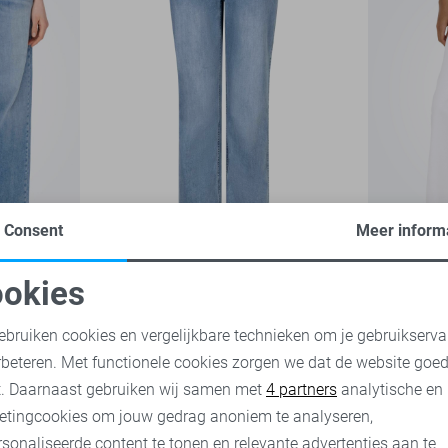
Bibette
Gianna
Consent
Meer inform
Regular waist
Regular wa
-20%
-50%
okies
Red Button Jeans
Only Jeans
oodzakelijke cookies
Personalisatie cookies
37,50
75,00
ebruiken cookies en vergelijkbare technieken om je gebruikserva
25,00
49,
rbeteren. Met functionele cookies zorgen we dat de website goe
nalytische cookies
Marketing cookies
t. Daarnaast gebruiken wij samen met
4 partners
analytische en
etingcookies om jouw gedrag anoniem te analyseren,
sonaliseerde content te tonen en relevante advertenties aan te