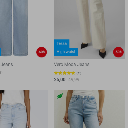
Tessa
High waist
-60%
-50%
 Jeans
Vero Moda Jeans
00
2
25,00
49,99