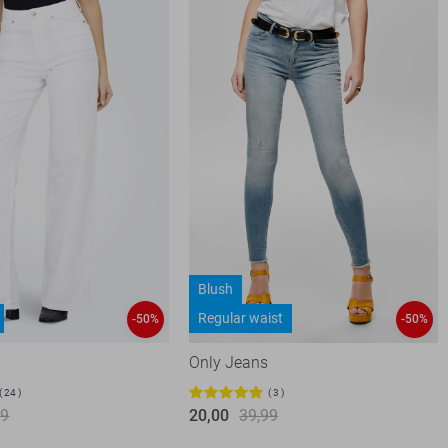
Blush
Regular waist
-50%
-50%
Only Jeans
24
3
99
20,00
39,99