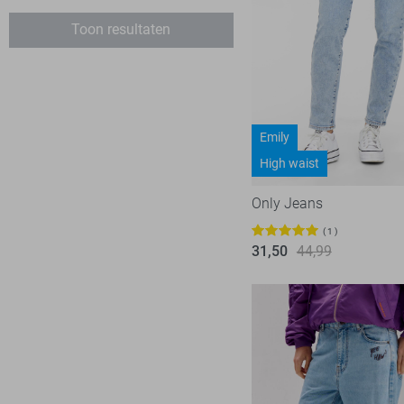
28/34
Toon resultaten
29/32
30/30
30/32
30/34
Emily
31/32
High waist
32/32
Only Jeans
32/34
1
33/32
31,50
44,99
34/32