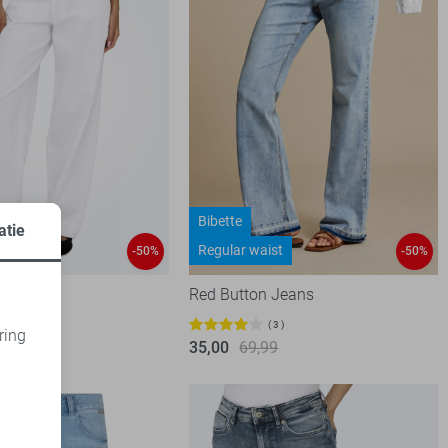
Bibette
atie
ist
Regular waist
-50%
-50%
Red Button Jeans
2
3
ring
99
35,00
69,99
d