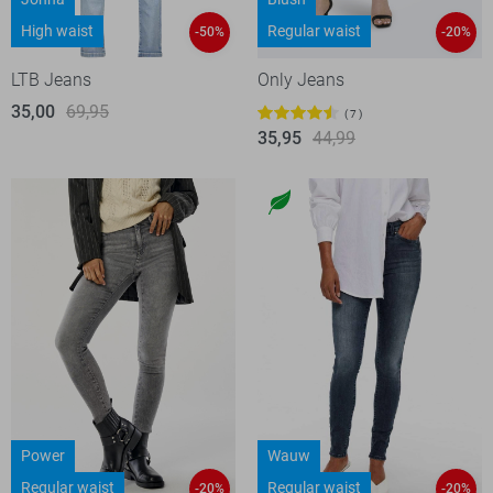
High waist
Regular waist
-50%
-20%
LTB Jeans
Only Jeans
35,00
69,95
7
35,95
44,99
Power
Wauw
Regular waist
Regular waist
-20%
-20%