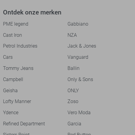
Ontdek onze merken
PME legend
Gabbiano
Cast Iron
NZA
Petrol Industries
Jack & Jones
Cars
Vanguard
Tommy Jeans
Ballin
Campbell
Only & Sons
Geisha
ONLY
Lofty Manner
Zoso
Ydence
Vero Moda
Refined Department
Garcia
Sisters Point
Red Button