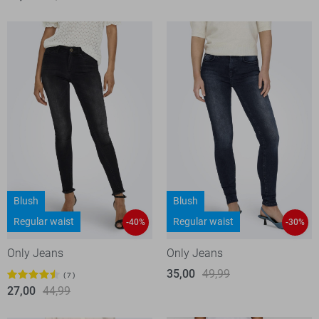
Blush
Blush
Regular waist
Regular waist
-40%
-30%
Only Jeans
Only Jeans
35,00
49,99
7
27,00
44,99