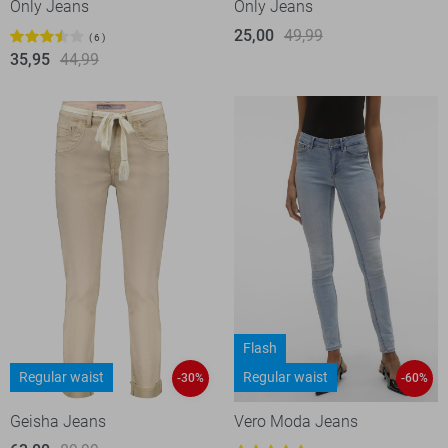
Only Jeans
Only Jeans
25,00
49,99
6
35,95
44,99
Flash
Regular waist
Regular waist
-30%
-60%
Geisha Jeans
Vero Moda Jeans