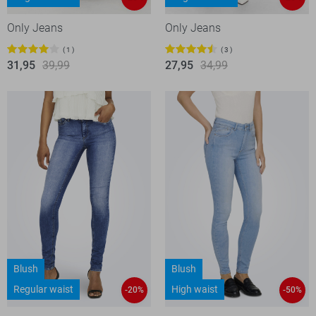
Only Jeans
Only Jeans
1
3
31,95
39,99
27,95
34,99
Blush
Blush
Regular waist
High waist
-20%
-50%