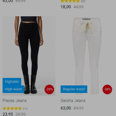
63,00
89,99
2
18,00
44,99
Highskin
High waist
Regular waist
-20%
-30%
Pieces Jeans
Geisha Jeans
63,00
89,99
1
23,95
29,99