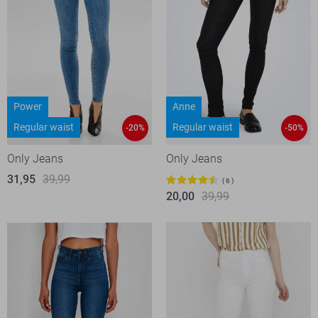
Power
Anne
Regular waist
Regular waist
-20%
-50%
Only Jeans
Only Jeans
31,95
39,99
6
20,00
39,99