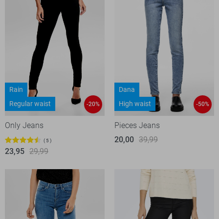
Rain
Dana
Regular waist
High waist
-20%
-50%
Only Jeans
Pieces Jeans
20,00
39,99
5
23,95
29,99