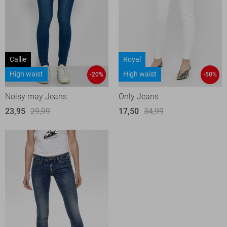
Callie
Royal
High waist
High waist
-20%
-50%
Noisy may Jeans
Only Jeans
23,95
29,99
17,50
34,99