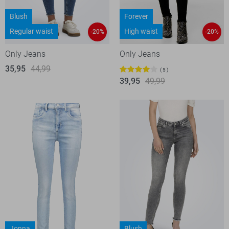
Blush
Forever
Regular waist
High waist
-20%
-20%
Only Jeans
Only Jeans
35,95
44,99
5
39,95
49,99
Jonna
Blush