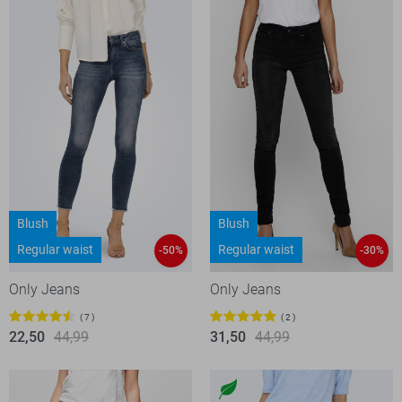
Blush
Blush
Regular waist
Regular waist
-50%
-30%
Only Jeans
Only Jeans
7
2
22,50
44,99
31,50
44,99