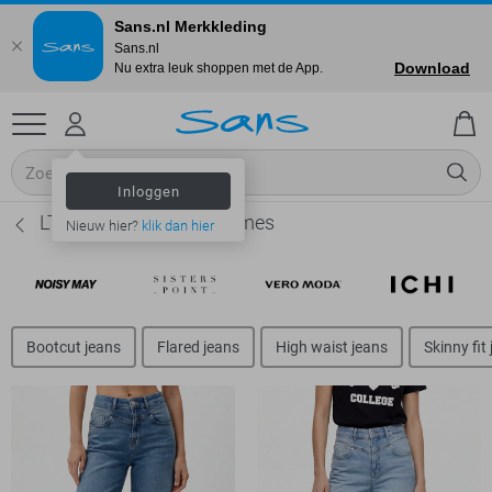
Sans.nl Merkkleding
Sans.nl
Download
Nu extra leuk shoppen met de App.
Inloggen
LTB Wide leg jeans - Dames
Nieuw hier?
klik dan hier
Bootcut jeans
Flared jeans
High waist jeans
Skinny fit