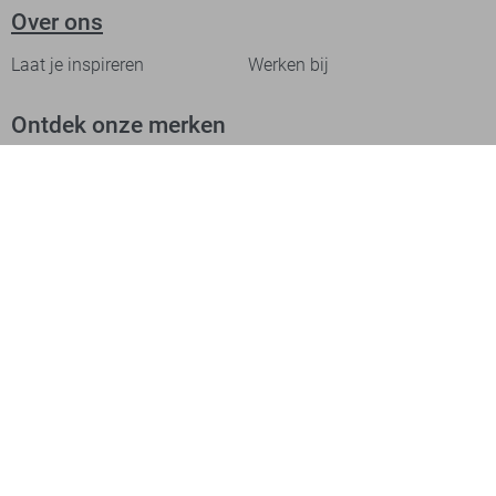
Over ons
Laat je inspireren
Werken bij
Ontdek onze merken
PME legend
Gabbiano
Cast Iron
NZA
Petrol Industries
Jack & Jones
Cars
Vanguard
Tommy Jeans
Ballin
Campbell
Only & Sons
Geisha
ONLY
Lofty Manner
Zoso
Ydence
Vero Moda