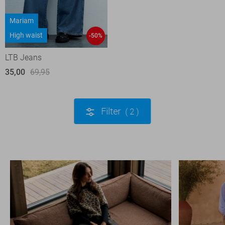
Mariam
High waist
-50%
LTB Jeans
35,00
69,95
Filter
2