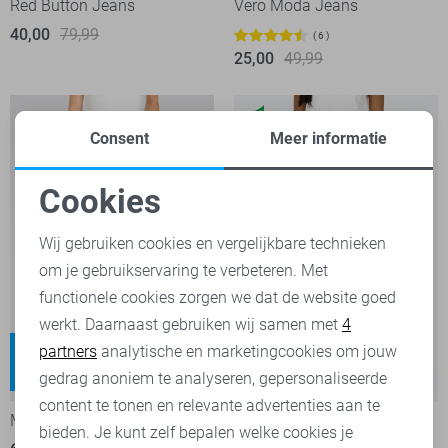
Red Button Jeans
Vero Moda Jeans
40,00
79,99
6
25,00
49,99
Consent
Meer informatie
Cookies
Noodzakelijke cookies
Wij gebruiken cookies en vergelijkbare technieken
om je gebruikservaring te verbeteren. Met
Personalisatie cookies
functionele cookies zorgen we dat de website goed
werkt. Daarnaast gebruiken wij samen met
4
Analytische cookies
Rich
Juicy
partners
analytische en marketingcookies om jouw
High waist
High waist
Marketing cookies
gedrag anoniem te analyseren, gepersonaliseerde
-50%
-50%
content te tonen en relevante advertenties aan te
Mac Jeans
Only Jeans
bieden. Je kunt zelf bepalen welke cookies je