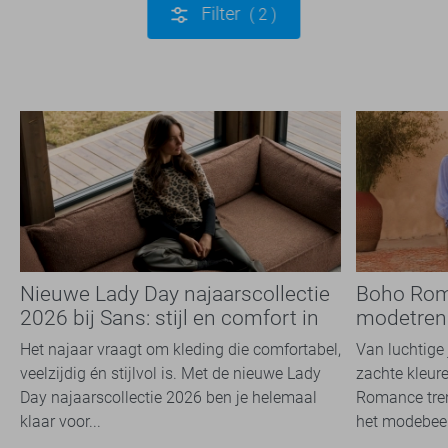
Filter
2
Nieuwe Lady Day najaarscollectie
Boho Rom
2026 bij Sans: stijl en comfort in
modetrend
travelkwaliteit
overal zie
Het najaar vraagt om kleding die comfortabel,
Van luchtige 
veelzijdig én stijlvol is. Met de nieuwe Lady
zachte kleure
Day najaarscollectie 2026 ben je helemaal
Romance tren
klaar voor...
het modebeel