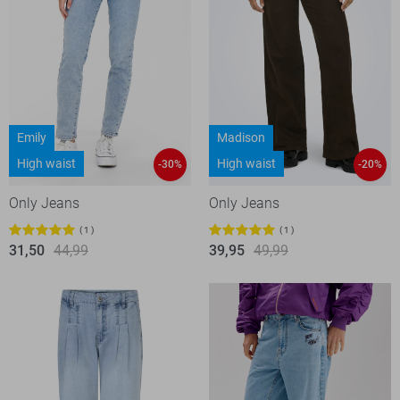
Emily
Madison
High waist
High waist
-30%
-20%
Only Jeans
Only Jeans
1
1
31,50
44,99
39,95
49,99