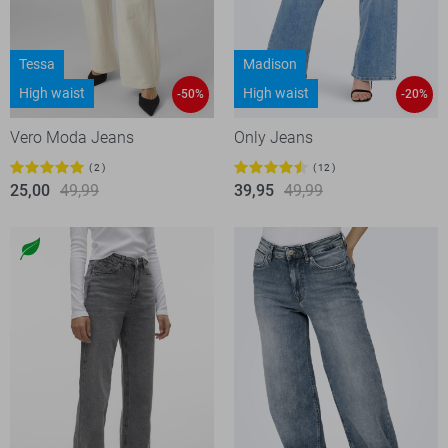
Tessa
Madison
High waist
High waist
-50%
-20%
Vero Moda Jeans
Only Jeans
2
12
25,00
49,99
39,95
49,99