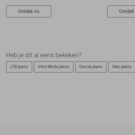
Ontdek nu
Ontdek
Heb je dit al eens bekeken?
LTB jeans
Vero Moda jeans
Garcia jeans
Mac jeans