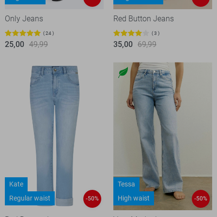
Only Jeans
Red Button Jeans
24
3
25,00
49,99
35,00
69,99
Kate
Tessa
Regular waist
High waist
-50%
-50%