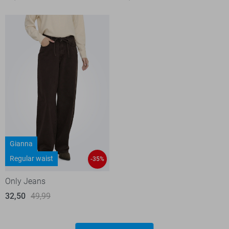
Gianna
Regular waist
-35%
Only Jeans
32,50
49,99