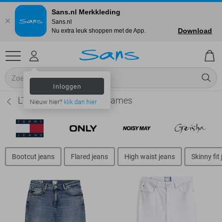
Sans.nl Merkkleding
Sans.nl
Download
Nu extra leuk shoppen met de App.
Inloggen
LTB Straight fit jeans - Dames
Nieuw hier?
klik dan hier
Bootcut jeans
Flared jeans
High waist jeans
Skinny fit