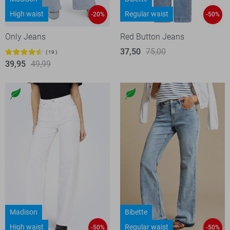
High waist
Regular waist
-20%
-50%
Only Jeans
Red Button Jeans
37,50
75,00
19
39,95
49,99
Madison
Bibette
High waist
Regular waist
-50%
-50%