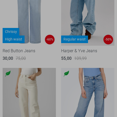
Chrissy
High waist
Regular waist
-60%
-50%
Red Button Jeans
Harper & Yve Jeans
30,00
75,00
55,00
109,99