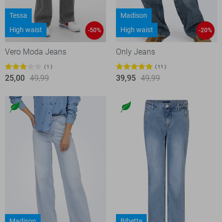
Tessa
Madison
High waist
High waist
-50%
-20%
Vero Moda Jeans
Only Jeans
1
11
25,00
49,99
39,95
49,99
Madison
Bibette