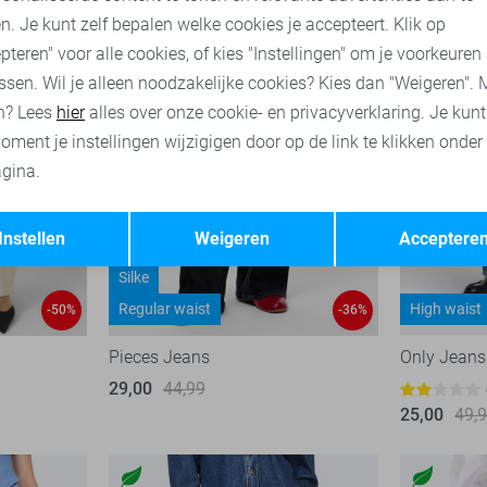
n. Je kunt zelf bepalen welke cookies je accepteert. Klik op
pteren" voor alle cookies, of kies "Instellingen" om je voorkeuren
ssen. Wil je alleen noodzakelijke cookies? Kies dan "Weigeren". 
n? Lees
hier
alles over onze cookie- en privacyverklaring. Je kun
oment je instellingen wijzigigen door op de link te klikken onder
gina.
Opslaan
Terug
Instellen
Weigeren
Acceptere
Silke
Regular waist
High waist
-50%
-36%
Pieces Jeans
Only Jeans
29,00
44,99
25,00
49,