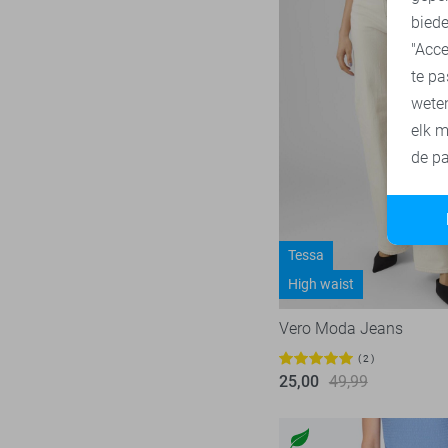
biede
"Acce
te pa
wete
elk m
de pa
Tessa
High waist
Vero Moda Jeans
2
25,00
49,99