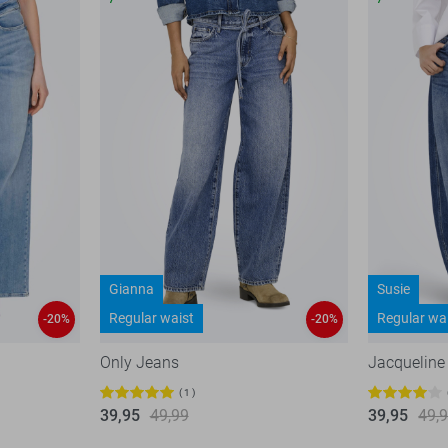
Gianna
Susie
Regular waist
Regular wa
-20%
-20%
Only Jeans
Jacqueline
1
39,95
49,99
39,95
49,