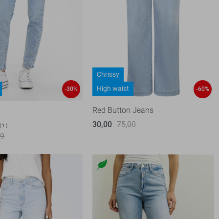
Chrissy
High waist
-30%
-60%
Red Button Jeans
30,00
75,00
1
99