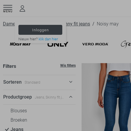
MENU
Dameskleding
Jeans
Skinny fit jeans
Noisy may
Inloggen
Nieuw hier?
klik dan hier
Filters
Wis filters
Sorteren
Standaard
Standaard
Productgroep
Jeans, Skinny fit jeans
€ laag-hoog
Blouses
€ hoog-laag
Broeken
Jeans