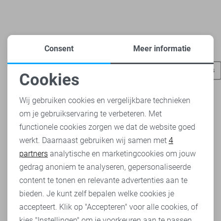
Consent
Meer informatie
Heb je dit al eens bekeken?
Vero Moda broeken
Vero Moda t-shirts
Vero Moda tops
Cookies
Noodzakelijke cookies
Wij gebruiken cookies en vergelijkbare technieken
om je gebruikservaring te verbeteren. Met
Personalisatie cookies
functionele cookies zorgen we dat de website goed
werkt. Daarnaast gebruiken wij samen met
4
Analytische cookies
partners
analytische en marketingcookies om jouw
Marketing cookies
gedrag anoniem te analyseren, gepersonaliseerde
content te tonen en relevante advertenties aan te
bieden. Je kunt zelf bepalen welke cookies je
accepteert. Klik op "Accepteren" voor alle cookies, of
kies "Instellingen" om je voorkeuren aan te passen.