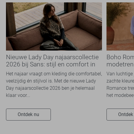
Nieuwe Lady Day najaarscollectie
Boho Rom
2026 bij Sans: stijl en comfort in
modetrend
travelkwaliteit
overal zie
Het najaar vraagt om kleding die comfortabel,
Van luchtige 
veelzijdig én stijlvol is. Met de nieuwe Lady
zachte kleure
Day najaarscollectie 2026 ben je helemaal
Romance tren
klaar voor...
het modebeel
Ontdek nu
Ontdek