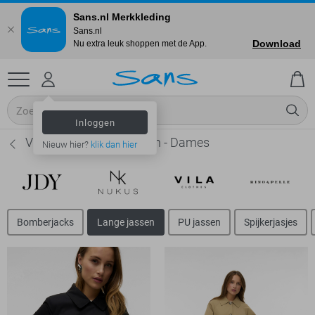
Sans.nl Merkkleding
Sans.nl
Download
Nu extra leuk shoppen met de App.
Inloggen
Vero Moda Lange jassen - Dames
Nieuw hier?
klik dan hier
Bomberjacks
Lange jassen
PU jassen
Spijkerjasjes