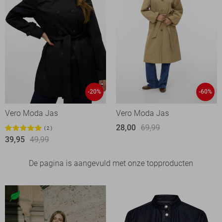
-20%
-60%
Vero Moda Jas
Vero Moda Jas
28,00
69,99
2
39,95
49,99
De pagina is aangevuld met onze topproducten