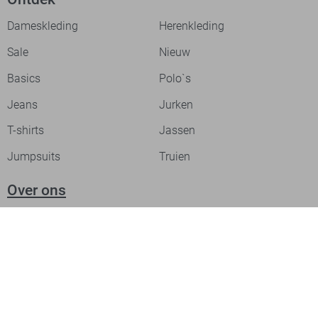
Dameskleding
Herenkleding
Sale
Nieuw
Basics
Polo`s
Jeans
Jurken
T-shirts
Jassen
Jumpsuits
Truien
Over ons
Laat je inspireren
Werken bij
Ontdek onze merken
PME legend
Gabbiano
Cast Iron
NZA