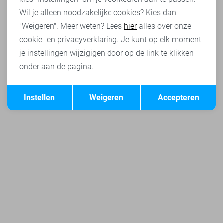
Wil je alleen noodzakelijke cookies? Kies dan
"Weigeren". Meer weten? Lees
hier
alles over onze
cookie- en privacyverklaring. Je kunt op elk moment
je instellingen wijzigigen door op de link te klikken
onder aan de pagina.
Opslaan
Terug
Instellen
Weigeren
Accepteren