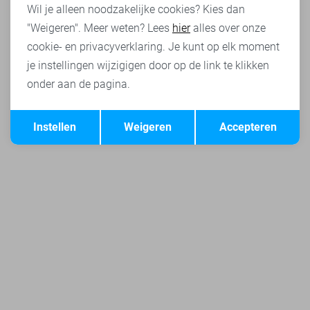
Wil je alleen noodzakelijke cookies? Kies dan
"Weigeren". Meer weten? Lees
hier
alles over onze
cookie- en privacyverklaring. Je kunt op elk moment
je instellingen wijzigigen door op de link te klikken
onder aan de pagina.
Opslaan
Terug
Instellen
Weigeren
Accepteren