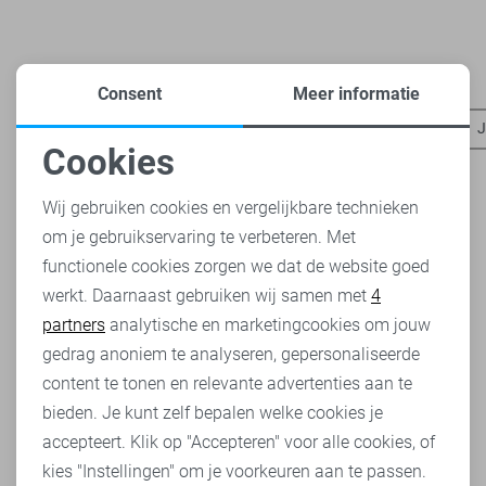
Heb je dit al eens bekeken?
Consent
Meer informatie
Jacqueline de Yong t-shirts
Jacqueline de Yong broeken
J
Cookies
Noodzakelijke cookies
Wij gebruiken cookies en vergelijkbare technieken
om je gebruikservaring te verbeteren. Met
Personalisatie cookies
functionele cookies zorgen we dat de website goed
werkt. Daarnaast gebruiken wij samen met
4
Analytische cookies
partners
analytische en marketingcookies om jouw
Marketing cookies
gedrag anoniem te analyseren, gepersonaliseerde
content te tonen en relevante advertenties aan te
bieden. Je kunt zelf bepalen welke cookies je
accepteert. Klik op "Accepteren" voor alle cookies, of
kies "Instellingen" om je voorkeuren aan te passen.