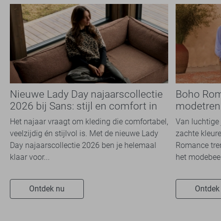
Nieuwe Lady Day najaarscollectie
Boho Rom
2026 bij Sans: stijl en comfort in
modetrend
travelkwaliteit
overal zie
Het najaar vraagt om kleding die comfortabel,
Van luchtige 
veelzijdig én stijlvol is. Met de nieuwe Lady
zachte kleure
Day najaarscollectie 2026 ben je helemaal
Romance tren
klaar voor...
het modebeel
Ontdek nu
Ontdek