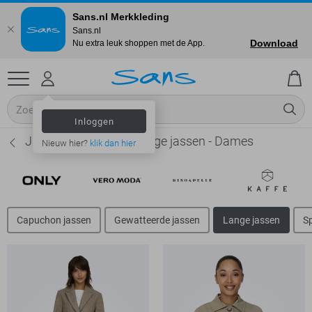
Sans.nl Merkkleding
Sans.nl
Download
Nu extra leuk shoppen met de App.
Inloggen
Jacqueline de Yong Lange jassen - Dames
Nieuw hier?
klik dan hier
Capuchon jassen
Gewatteerde jassen
Lange jassen
Sp