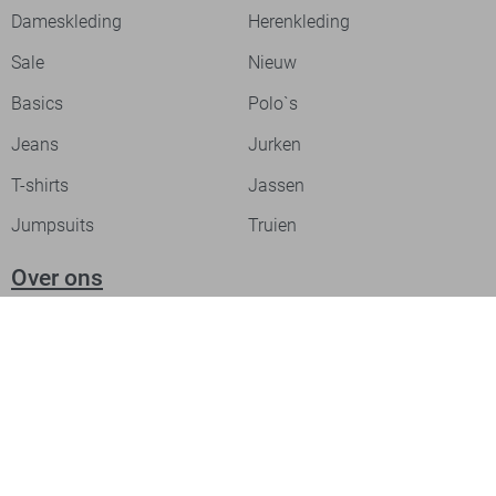
Dameskleding
Herenkleding
Sale
Nieuw
Basics
Polo`s
Jeans
Jurken
T-shirts
Jassen
Jumpsuits
Truien
Over ons
Laat je inspireren
Werken bij
Ontdek onze merken
PME legend
Gabbiano
Cast Iron
NZA