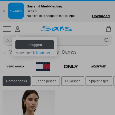
Sans.nl Merkkleding
Sans.nl
Download
Nu extra leuk shoppen met de App.
Inloggen
Vero Moda Bomberjacks - Dames
Nieuw hier?
klik dan hier
Bomberjacks
Lange jassen
PU jassen
Spijkerjasjes