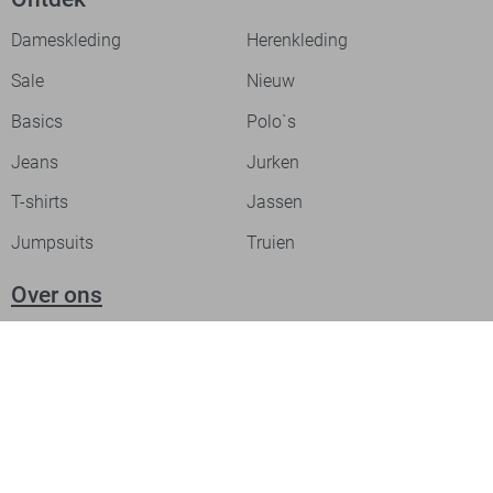
Dameskleding
Herenkleding
Sale
Nieuw
Basics
Polo`s
Jeans
Jurken
T-shirts
Jassen
Jumpsuits
Truien
Over ons
Laat je inspireren
Werken bij
Ontdek onze merken
PME legend
Gabbiano
Cast Iron
NZA