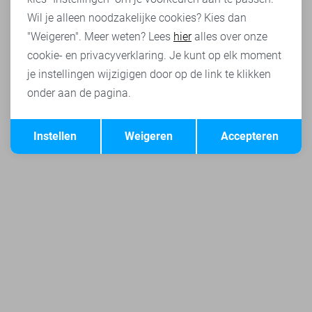
Wil je alleen noodzakelijke cookies? Kies dan
"Weigeren". Meer weten? Lees
hier
alles over onze
cookie- en privacyverklaring. Je kunt op elk moment
je instellingen wijzigigen door op de link te klikken
onder aan de pagina.
Opslaan
Terug
Instellen
Weigeren
Accepteren