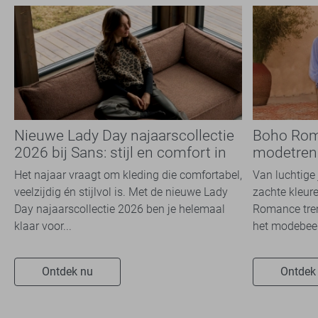
Nieuwe Lady Day najaarscollectie
Boho Rom
2026 bij Sans: stijl en comfort in
modetrend
travelkwaliteit
overal zie
Het najaar vraagt om kleding die comfortabel,
Van luchtige 
veelzijdig én stijlvol is. Met de nieuwe Lady
zachte kleure
Day najaarscollectie 2026 ben je helemaal
Romance tren
klaar voor...
het modebeel
Ontdek nu
Ontdek