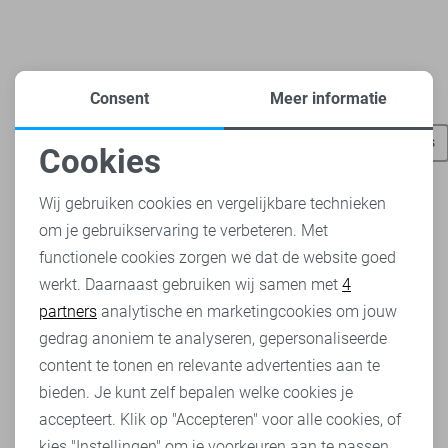
Consent
Meer informatie
Heb je dit al eens bekeken?
Vero Moda broeken
Vero Moda t-shirts
Vero Moda tops
Cookies
Noodzakelijke cookies
Wij gebruiken cookies en vergelijkbare technieken
om je gebruikservaring te verbeteren. Met
Personalisatie cookies
functionele cookies zorgen we dat de website goed
werkt. Daarnaast gebruiken wij samen met
4
Analytische cookies
partners
analytische en marketingcookies om jouw
Marketing cookies
gedrag anoniem te analyseren, gepersonaliseerde
content te tonen en relevante advertenties aan te
bieden. Je kunt zelf bepalen welke cookies je
accepteert. Klik op "Accepteren" voor alle cookies, of
kies "Instellingen" om je voorkeuren aan te passen.