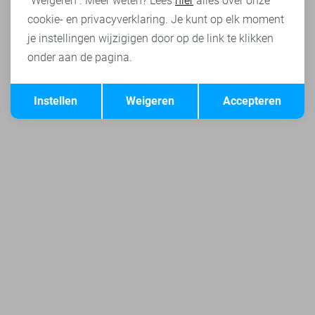
"Weigeren". Meer weten? Lees
hier
alles over onze
cookie- en privacyverklaring. Je kunt op elk moment
je instellingen wijzigigen door op de link te klikken
onder aan de pagina.
Opslaan
Terug
Instellen
Weigeren
Accepteren