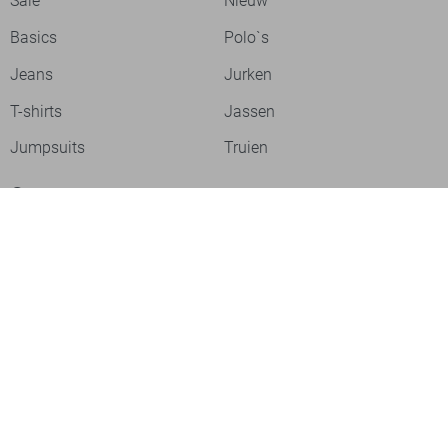
Sale
Nieuw
Basics
Polo`s
Jeans
Jurken
T-shirts
Jassen
Jumpsuits
Truien
Over ons
Laat je inspireren
Werken bij
Ontdek onze merken
PME legend
Gabbiano
Cast Iron
NZA
Petrol Industries
Jack & Jones
Cars
Vanguard