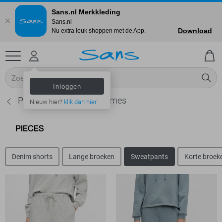
Sans.nl Merkkleding
Sans.nl
Download
Nu extra leuk shoppen met de App.
Inloggen
Pieces Sweatpants - Dames
Nieuw hier?
klik dan hier
Denim shorts
Lange broeken
Sweatpants
Korte broek