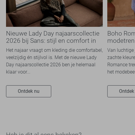
Nieuwe Lady Day najaarscollectie
Boho Rom
2026 bij Sans: stijl en comfort in
modetrend
travelkwaliteit
overal zie
Het najaar vraagt om kleding die comfortabel,
Van luchtige 
veelzijdig én stijlvol is. Met de nieuwe Lady
zachte kleure
Day najaarscollectie 2026 ben je helemaal
Romance tren
klaar voor...
het modebeel
Ontdek nu
Ontdek
Heb je dit al eens bekeken?