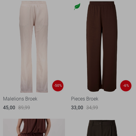
-50%
-6%
Malelions Broek
Pieces Broek
45,00
89,99
33,00
34,99