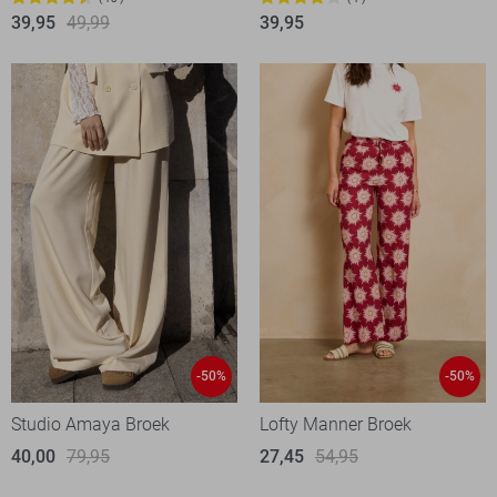
39,95
49,99
39,95
-50%
-50%
Studio Amaya Broek
Lofty Manner Broek
40,00
79,95
27,45
54,95