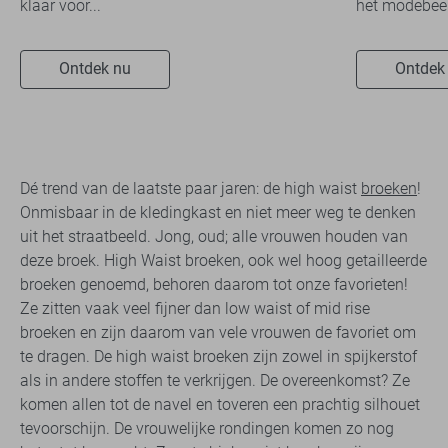
klaar voor...
het modebeel
Ontdek nu
Ontdek
Dé trend van de laatste paar jaren: de high waist
broeken
!
Onmisbaar in de kledingkast en niet meer weg te denken
uit het straatbeeld. Jong, oud; alle vrouwen houden van
deze broek. High Waist broeken, ook wel hoog getailleerde
broeken genoemd, behoren daarom tot onze favorieten!
Ze zitten vaak veel fijner dan low waist of mid rise
broeken en zijn daarom van vele vrouwen de favoriet om
te dragen. De high waist broeken zijn zowel in spijkerstof
als in andere stoffen te verkrijgen. De overeenkomst? Ze
komen allen tot de navel en toveren een prachtig silhouet
tevoorschijn. De vrouwelijke rondingen komen zo nog