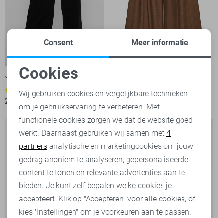
Consent
Meer informatie
-20%
Cookies
Jacqueline de Yong Broek
Vero Moda Broek
Noodzakelijke cookies
39,99
5
Wij gebruiken cookies en vergelijkbare technieken
23,95
29,99
om je gebruikservaring te verbeteren. Met
Personalisatie cookies
functionele cookies zorgen we dat de website goed
werkt. Daarnaast gebruiken wij samen met
4
Analytische cookies
partners
analytische en marketingcookies om jouw
Marketing cookies
gedrag anoniem te analyseren, gepersonaliseerde
content te tonen en relevante advertenties aan te
bieden. Je kunt zelf bepalen welke cookies je
accepteert. Klik op "Accepteren" voor alle cookies, of
kies "Instellingen" om je voorkeuren aan te passen.