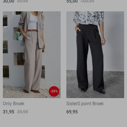
30,00
59,99
55,00
109,99
-20%
Only Broek
SisterS point Broek
31,95
39,99
69,95