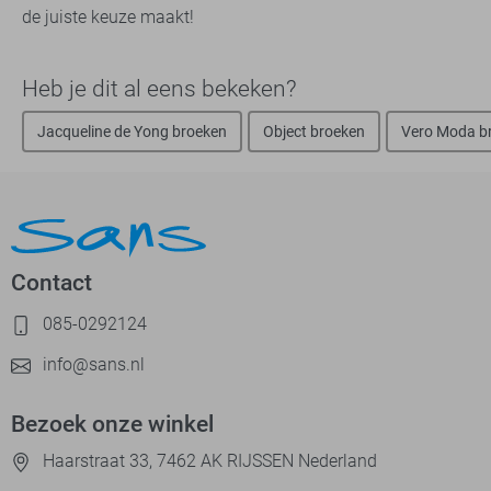
de juiste keuze maakt!
Heb je dit al eens bekeken?
Jacqueline de Yong broeken
Object broeken
Vero Moda b
Contact
085-0292124
info@sans.nl
Bezoek onze winkel
Haarstraat 33, 7462 AK RIJSSEN Nederland