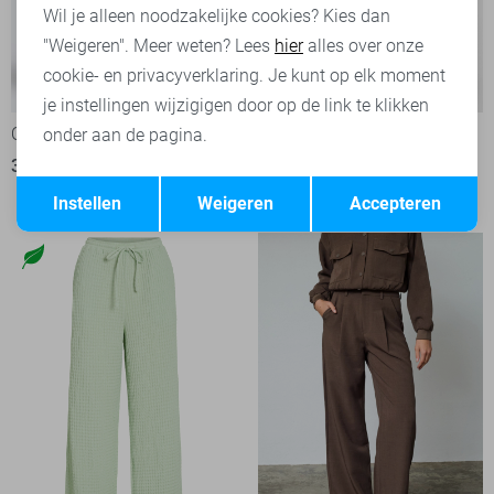
Wil je alleen noodzakelijke cookies? Kies dan
"Weigeren". Meer weten? Lees
hier
alles over onze
cookie- en privacyverklaring. Je kunt op elk moment
-20%
je instellingen wijzigigen door op de link te klikken
Only Broek
Object Broek
onder aan de pagina.
39,99
13
Opslaan
Terug
39,95
49,99
Instellen
Weigeren
Accepteren