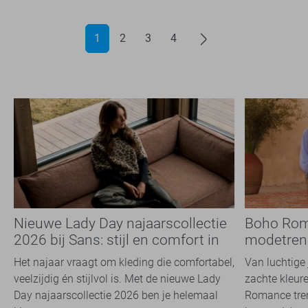
1
2
3
4
Nieuwe Lady Day najaarscollectie
Boho Rom
2026 bij Sans: stijl en comfort in
modetrend
travelkwaliteit
overal zie
Het najaar vraagt om kleding die comfortabel,
Van luchtige 
veelzijdig én stijlvol is. Met de nieuwe Lady
zachte kleure
Day najaarscollectie 2026 ben je helemaal
Romance tren