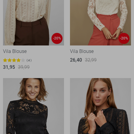
-20%
-20%
Vila Blouse
Vila Blouse
26,40
32,99
4
31,95
39,99