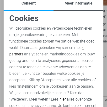
Consent
Meer informatie
Nieuwe Lady Day najaarscollectie
Boho Rom
2026 bij Sans: stijl en comfort in
modetrend
Cookies
travelkwaliteit
overal zie
Noodzakelijke cookies
Het najaar vraagt om kleding die comfortabel,
Van luchtige 
Wij gebruiken cookies en vergelijkbare technieken
veelzijdig én stijlvol is. Met de nieuwe Lady
zachte kleure
om je gebruikservaring te verbeteren. Met
Personalisatie cookies
Day najaarscollectie 2026 ben je helemaal
Romance tren
functionele cookies zorgen we dat de website goed
klaar voor...
het modebeel
werkt. Daarnaast gebruiken wij samen met
4
Analytische cookies
partners
analytische en marketingcookies om jouw
Ontdek nu
Ontdek
Marketing cookies
gedrag anoniem te analyseren, gepersonaliseerde
content te tonen en relevante advertenties aan te
bieden. Je kunt zelf bepalen welke cookies je
accepteert. Klik op "Accepteren" voor alle cookies, of
kies "Instellingen" om je voorkeuren aan te passen.
Heb je dit al eens bekeken?
Wil je alleen noodzakelijke cookies? Kies dan
"Weigeren". Meer weten? Lees
hier
alles over onze
Vila truien
Vila vesten
Vila blouses
Vila t-shirts
V
cookie- en privacyverklaring. Je kunt op elk moment