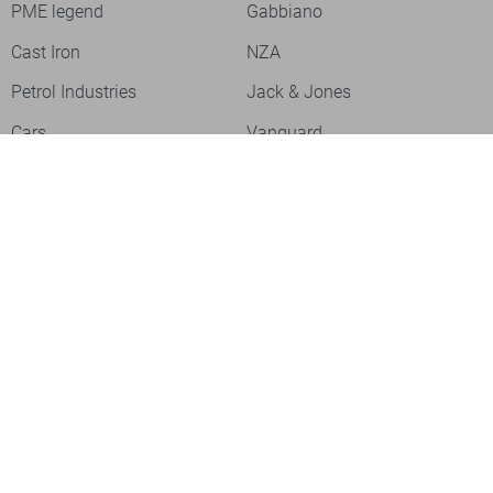
PME legend
Gabbiano
Cast Iron
NZA
Petrol Industries
Jack & Jones
Cars
Vanguard
Tommy Jeans
Ballin
Campbell
Only & Sons
Geisha
ONLY
Lofty Manner
Zoso
Ydence
Vero Moda
Refined Department
Garcia
Sisters Point
Red Button
JDY
Fluresk