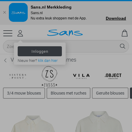
Sans.nl Merkkleding
Sans.nl
Download
Nu extra leuk shoppen met de App.
Inloggen
Vila Kanten blouses - Dames
Nieuw hier?
klik dan hier
3/4 mouw blouses
Blouses met ruches
Geruite blouses