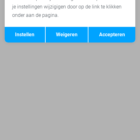
je instellingen wijzigigen door op de link te klikken
onder aan de pagina.
Opslaan
Terug
Instellen
Weigeren
Accepteren