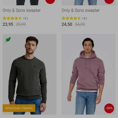
Only & Sons sweater
Only & Sons sweater
2
3
23,95
29,99
24,50
34,99
American Classic
-50%