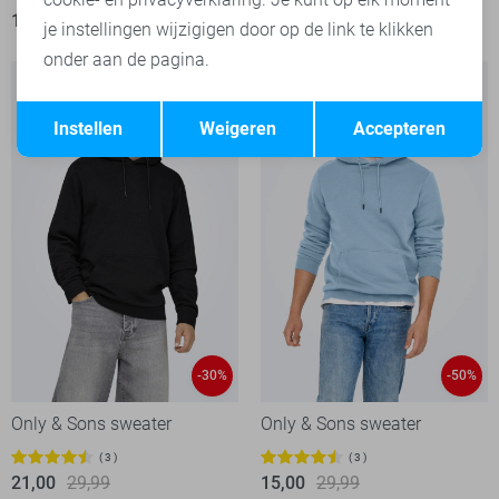
15,00
29,99
12,00
29,99
je instellingen wijzigigen door op de link te klikken
onder aan de pagina.
Opslaan
Terug
Instellen
Weigeren
Accepteren
-30%
-50%
Only & Sons sweater
Only & Sons sweater
3
3
21,00
29,99
15,00
29,99