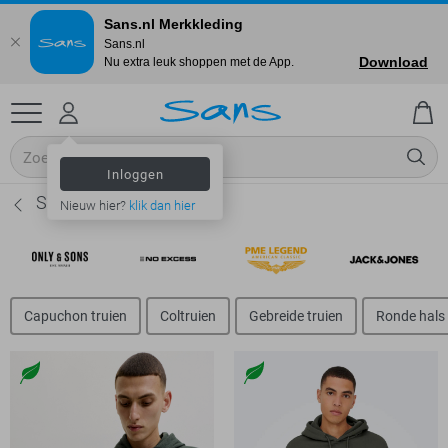
Sans.nl Merkkleding
Sans.nl
Download
Nu extra leuk shoppen met de App.
Inloggen
Sweaters - Basics shop
Nieuw hier?
klik dan hier
Capuchon truien
Coltruien
Gebreide truien
Ronde hals 