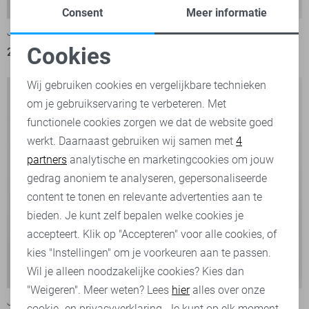
-50%
-50%
Consent
Meer informatie
Jack & Jones sweater
Jack & Jones sweater
Cookies
20,00
39,99
25,00
49,99
Noodzakelijke cookies
Wij gebruiken cookies en vergelijkbare technieken
om je gebruikservaring te verbeteren. Met
Personalisatie cookies
functionele cookies zorgen we dat de website goed
werkt. Daarnaast gebruiken wij samen met
4
Analytische cookies
partners
analytische en marketingcookies om jouw
Marketing cookies
gedrag anoniem te analyseren, gepersonaliseerde
content te tonen en relevante advertenties aan te
bieden. Je kunt zelf bepalen welke cookies je
accepteert. Klik op "Accepteren" voor alle cookies, of
kies "Instellingen" om je voorkeuren aan te passen.
Wil je alleen noodzakelijke cookies? Kies dan
-50%
-60%
"Weigeren". Meer weten? Lees
hier
alles over onze
Jack & Jones sweater
Jack & Jones sweater
cookie- en privacyverklaring. Je kunt op elk moment