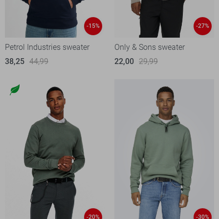
-15%
-27%
Petrol Industries sweater
Only & Sons sweater
38,25
44,99
22,00
29,99
-20%
-30%