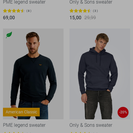
PME legend sweater
Only & Sons sweater
8
3
69,00
15,00
29,99
American Classic
-20%
PME legend sweater
Only & Sons sweater