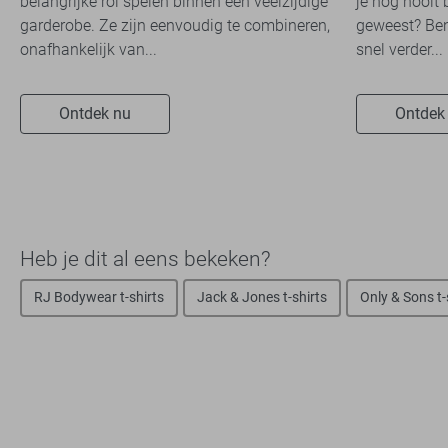
belangrijke rol spelen binnen een veelzijdige
je nog nooit 
garderobe. Ze zijn eenvoudig te combineren,
geweest? Ben
onafhankelijk van...
snel verder...
Ontdek nu
Ontdek
Heb je dit al eens bekeken?
RJ Bodywear t-shirts
Jack & Jones t-shirts
Only & Sons t-