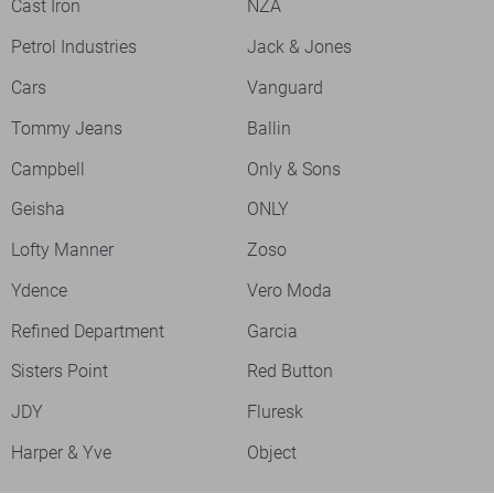
Cast Iron
NZA
Petrol Industries
Jack & Jones
Cars
Vanguard
Tommy Jeans
Ballin
Campbell
Only & Sons
Geisha
ONLY
Lofty Manner
Zoso
Ydence
Vero Moda
Refined Department
Garcia
Sisters Point
Red Button
JDY
Fluresk
Harper & Yve
Object