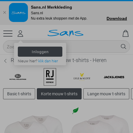
Sans.nl Merkkleding
Sans.nl
Download
Nu extra leuk shoppen met de App.
Inloggen
RJ Bodywear Korte mouw t-shirts - Heren
Nieuw hier?
klik dan hier
Basic t-shirts
Korte mouw t-shirts
Lange mouw t-shirts