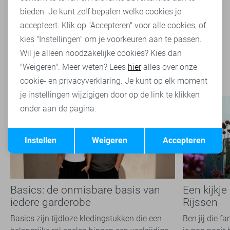
26,95
bieden. Je kunt zelf bepalen welke cookies je
accepteert. Klik op "Accepteren" voor alle cookies, of
kies "Instellingen" om je voorkeuren aan te passen.
Filter
2
Wil je alleen noodzakelijke cookies? Kies dan
"Weigeren". Meer weten? Lees
hier
alles over onze
cookie- en privacyverklaring. Je kunt op elk moment
je instellingen wijzigigen door op de link te klikken
onder aan de pagina.
Opslaan
Terug
Instellen
Weigeren
Accepteren
Basics: de onmisbare basis van
Een kijkje
iedere garderobe
Rijssen
Basics zijn tijdloze kledingstukken die een
Ben jij die f