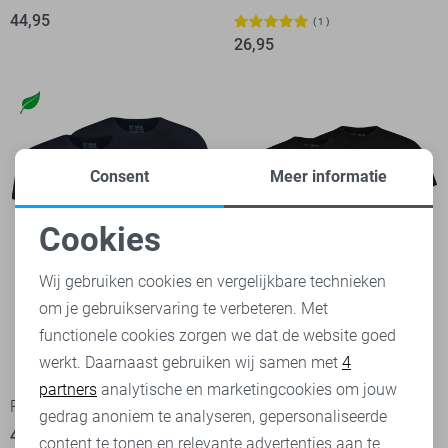
44,95
1
26,95
Consent
Meer informatie
Cookies
Noodzakelijke cookies
Wij gebruiken cookies en vergelijkbare technieken
om je gebruikservaring te verbeteren. Met
Personalisatie cookies
functionele cookies zorgen we dat de website goed
werkt. Daarnaast gebruiken wij samen met
4
Analytische cookies
partners
analytische en marketingcookies om jouw
RJ Bodywear T-shirt
RJ Bodywear T-shirt
Marketing cookies
gedrag anoniem te analyseren, gepersonaliseerde
41,50
2
content te tonen en relevante advertenties aan te