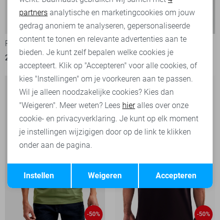
partners
analytische en marketingcookies om jouw
-50%
-50%
Marketing cookies
gedrag anoniem te analyseren, gepersonaliseerde
content te tonen en relevante advertenties aan te
PME legend T-shirt
NO-EXCESS T-shirt
bieden. Je kunt zelf bepalen welke cookies je
20,00
39,99
25,00
49,99
accepteert. Klik op "Accepteren" voor alle cookies, of
kies "Instellingen" om je voorkeuren aan te passen.
Wil je alleen noodzakelijke cookies? Kies dan
"Weigeren". Meer weten? Lees
hier
alles over onze
cookie- en privacyverklaring. Je kunt op elk moment
je instellingen wijzigigen door op de link te klikken
onder aan de pagina.
Opslaan
Terug
Instellen
Weigeren
Accepteren
-50%
-50%