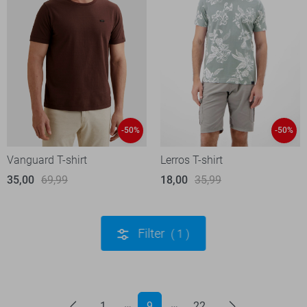
-50%
-50%
Vanguard T-shirt
Lerros T-shirt
35,00
69,99
18,00
35,99
Filter
1
1
9
22