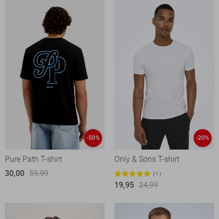
-50%
-20%
Pure Path T-shirt
Only & Sons T-shirt
30,00
59,99
1
19,95
24,99