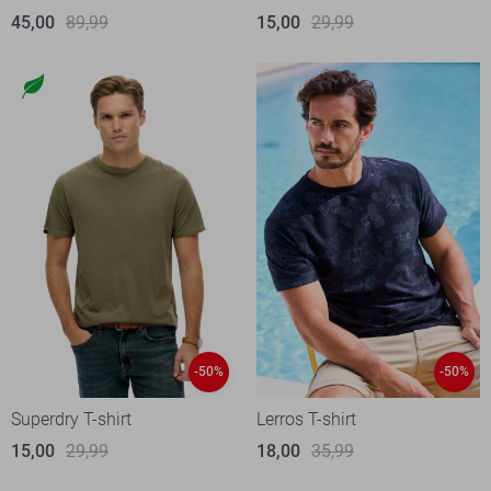
45,00
89,99
15,00
29,99
-50%
-50%
Superdry T-shirt
Lerros T-shirt
15,00
29,99
18,00
35,99