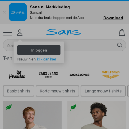
Sans.nl Merkkleding
Sans.nl
Download
Nu extra leuk shoppen met de App.
Inloggen
T-shirts online shop
Nieuw hier?
klik dan hier
Basic t-shirts
Korte mouw t-shirts
Lange mouw t-shirts