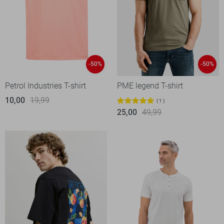
-50%
-50%
Petrol Industries T-shirt
PME legend T-shirt
10,00
19,99
1
25,00
49,99