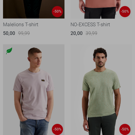
-50%
-50%
Malelions T-shirt
NO-EXCESS T-shirt
50,00
99,99
20,00
39,99
-50%
-50%