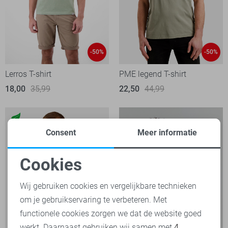
-50%
-50%
Lerros T-shirt
PME legend T-shirt
18,00
35,99
22,50
44,99
Consent
Meer informatie
Cookies
Noodzakelijke cookies
Wij gebruiken cookies en vergelijkbare technieken
om je gebruikservaring te verbeteren. Met
Personalisatie cookies
functionele cookies zorgen we dat de website goed
werkt. Daarnaast gebruiken wij samen met
4
Analytische cookies