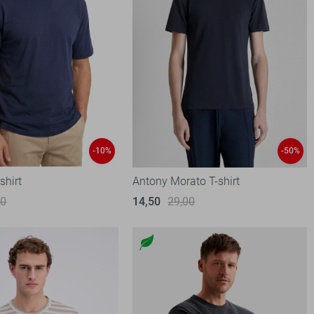
-10%
-50%
shirt
Antony Morato T-shirt
90
14,50
29,00