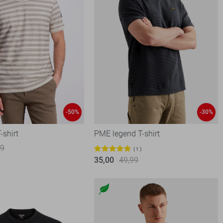
-50%
-30%
-shirt
PME legend T-shirt
99
1
35,00
49,99