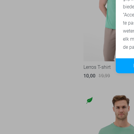
biede
"Acce
te pa
wete
elk m
de pa
Lerros T-shirt
10,00
19,99