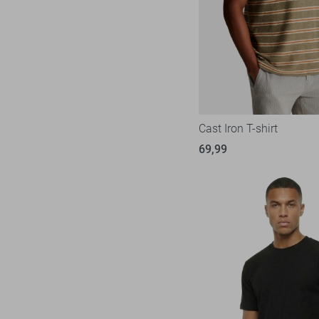
State of Art
6
Zwart
Superdry
53
Tommy Jeans
17
Vanguard
18
Cast Iron T-shirt
69,99