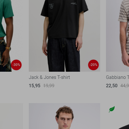
-30%
-20%
Jack & Jones T-shirt
Gabbiano T
15,95
19,99
22,50
44,