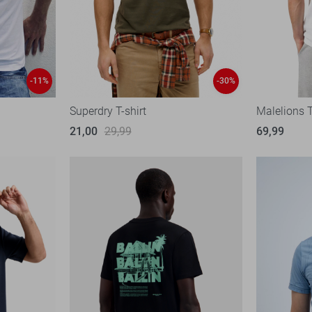
-11%
-30%
Superdry T-shirt
Malelions T
21,00
29,99
69,99