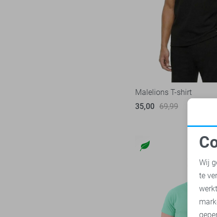
Malelions T-shirt
35,00
69,99
Co
N
Wij g
te ve
A
werk
mark
geper