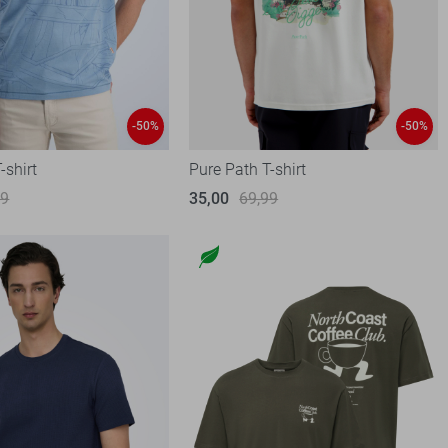
-50%
-50%
-shirt
Pure Path T-shirt
99
35,00
69,99