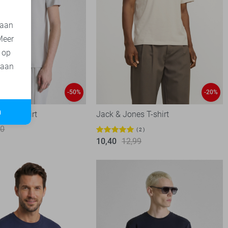
 aan
Meer
t op
 aan
-50%
-20%
n
ato T-shirt
Jack & Jones T-shirt
00
2
10,40
12,99