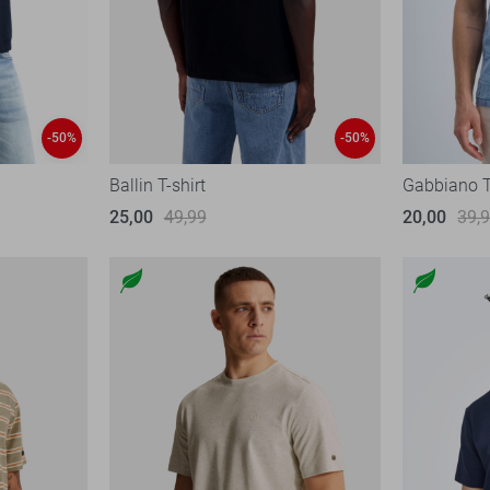
-50%
-50%
Ballin T-shirt
Gabbiano T
25,00
49,99
20,00
39,