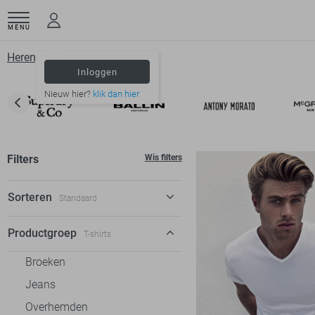
MENU
Herenkleding
T shirts
Inloggen
Nieuw hier?
klik dan hier
Filters
Wis filters
Sorteren
Standaard
Standaard
Productgroep
T-shirts
€ laag-hoog
Broeken
€ hoog-laag
Jeans
Overhemden