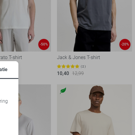
-50%
-20%
ato T-shirt
Jack & Jones T-shirt
00
2
atie
10,40
12,99
ring
d