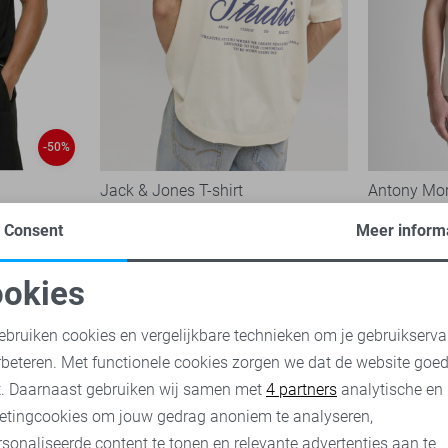
-50%
Jack & Jones T-shirt
Antony Mor
19,99
19,50
39,
Consent
Meer inform
okies
oodzakelijke cookies
Personalisatie cookies
ebruiken cookies en vergelijkbare technieken om je gebruikserva
rbeteren. Met functionele cookies zorgen we dat de website goe
nalytische cookies
Marketing cookies
t. Daarnaast gebruiken wij samen met
4 partners
analytische en
etingcookies om jouw gedrag anoniem te analyseren,
sonaliseerde content te tonen en relevante advertenties aan te