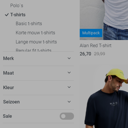
Polo`s
T-shirts
Basic t-shirts
Korte mouw t-shirts
Multipack
Lange mouw t-shirts
Alan Red T-shirt
Regular fit t-shirts
26,70
29,99
Merk
sleeveless T-shirts
Slim fit t-shirts
Alan Red
12
Maat
Truien
Antony Morato
18
XXS
Vesten
Kleur
Ballin
34
XS
Colberts
Calvin Klein
22
Beige
Seizoen
S
Jassen
Cars
11
Blauw
M
Ondergoed
Basics
Sale
Cast Iron
38
Bordeaux
L
Loungewear
Deals
Desoto
4
Bruin