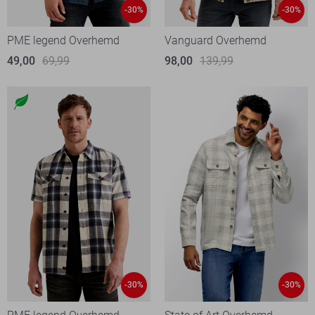
-30%
-30%
PME legend Overhemd
Vanguard Overhemd
49,00
69,99
98,00
139,99
-30%
-30%