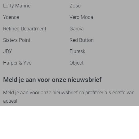
Lofty Manner
Zoso
Ydence
Vero Moda
Refined Department
Garcia
Sisters Point
Red Button
JDY
Fluresk
Harper & Yve
Object
Meld je aan voor onze nieuwsbrief
Meld je aan voor onze nieuwsbrief en profiteer als eerste van
acties!
Aanmelden
Betaalmethodes