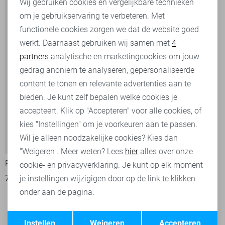
Wij gebruiken cookies en vergelijkbare technieken
om je gebruikservaring te verbeteren. Met
Personalisatie cookies
functionele cookies zorgen we dat de website goed
werkt. Daarnaast gebruiken wij samen met
4
Analytische cookies
partners
analytische en marketingcookies om jouw
Marketing cookies
gedrag anoniem te analyseren, gepersonaliseerde
content te tonen en relevante advertenties aan te
bieden. Je kunt zelf bepalen welke cookies je
accepteert. Klik op "Accepteren" voor alle cookies, of
kies "Instellingen" om je voorkeuren aan te passen.
Wil je alleen noodzakelijke cookies? Kies dan
-25%
"Weigeren". Meer weten? Lees
hier
alles over onze
PME legend Overhemd
cookie- en privacyverklaring. Je kunt op elk moment
75,00
99,99
je instellingen wijzigigen door op de link te klikken
onder aan de pagina.
Opslaan
Terug
Filter
1
Instellen
Weigeren
Accepteren