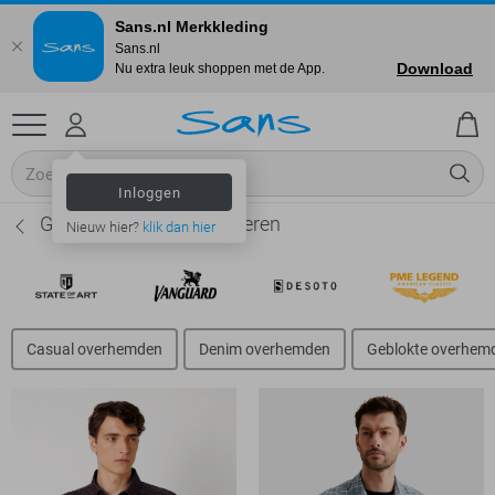
Sans.nl Merkkleding
Sans.nl
Download
Nu extra leuk shoppen met de App.
Inloggen
Geruite overhemden - Heren
Nieuw hier?
klik dan hier
Casual overhemden
Denim overhemden
Geblokte overhem