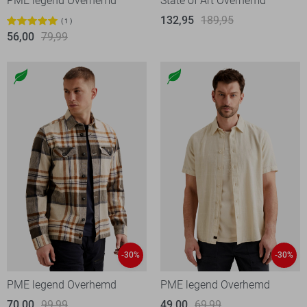
PME legend Overhemd
State of Art Overhemd
132,95
189,95
1
56,00
79,99
-30%
-30%
PME legend Overhemd
PME legend Overhemd
70,00
99,99
49,00
69,99