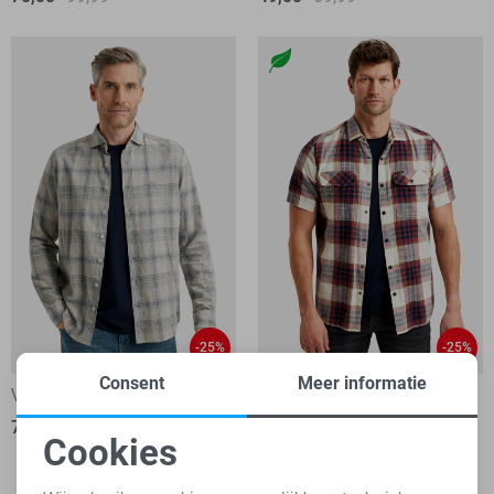
-25%
-25%
Consent
Meer informatie
Vanguard Overhemd
PME legend Overhemd
75,00
99,99
1
Cookies
60,00
79,99
Noodzakelijke cookies