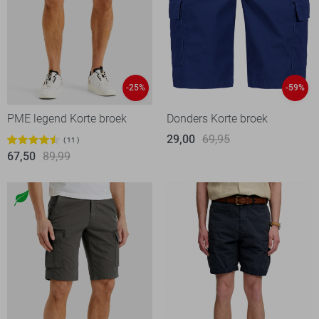
-25%
-59%
PME legend Korte broek
Donders Korte broek
29,00
69,95
11
67,50
89,99