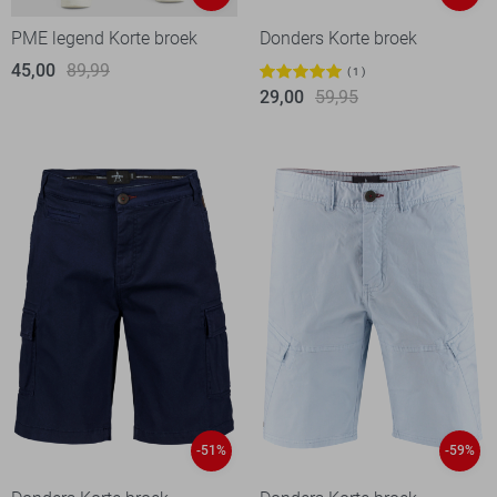
PME legend Korte broek
Donders Korte broek
45,00
89,99
1
29,00
59,95
-51%
-59%