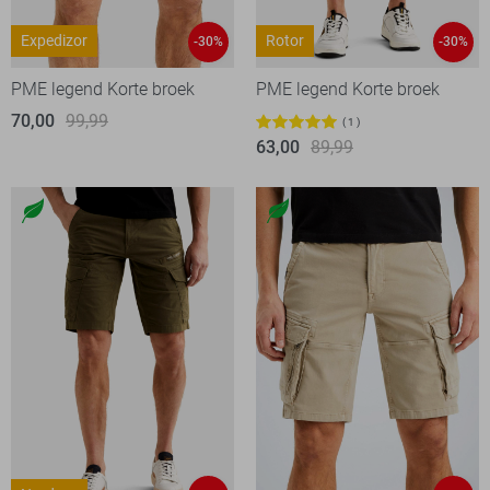
Expedizor
Rotor
-30%
-30%
PME legend Korte broek
PME legend Korte broek
70,00
99,99
1
63,00
89,99