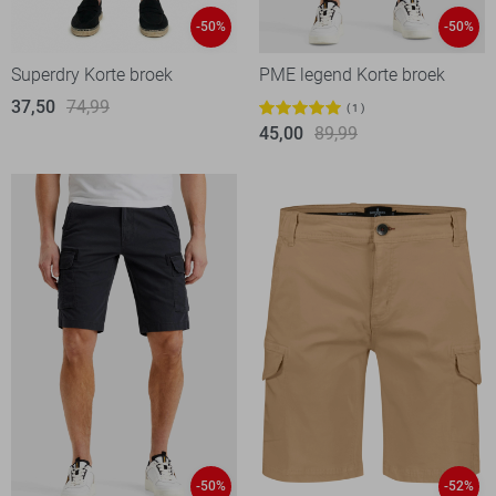
-50%
-50%
Superdry Korte broek
PME legend Korte broek
37,50
74,99
1
45,00
89,99
-50%
-52%