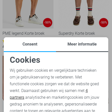
-50%
-50%
PME legend Korte broek
Superdry Korte broek
37,50
74,99
1
Consent
Meer informatie
45,00
89,99
Cookies
Noodzakelijke cookies
Wij gebruiken cookies en vergelijkbare technieken
om je gebruikservaring te verbeteren. Met
Personalisatie cookies
functionele cookies zorgen we dat de website goed
werkt. Daarnaast gebruiken wij samen met
4
Analytische cookies
partners
analytische en marketingcookies om jouw
Marketing cookies
gedrag anoniem te analyseren, gepersonaliseerde
content te tonen en relevante advertenties aan te