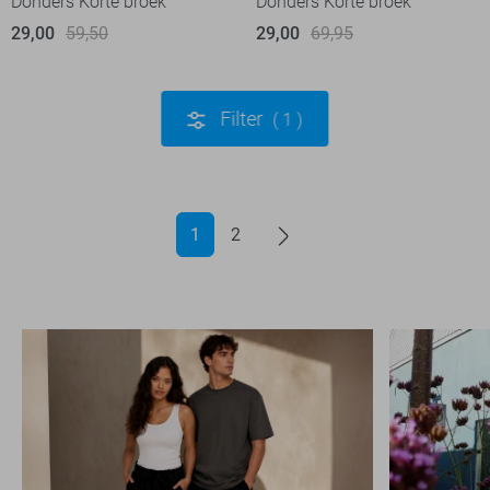
Donders Korte broek
Donders Korte broek
29,00
59,50
29,00
69,95
Filter
1
1
2