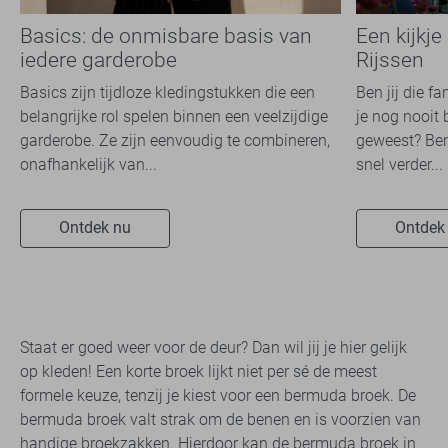
Basics: de onmisbare basis van
Een kijkje
iedere garderobe
Rijssen
Basics zijn tijdloze kledingstukken die een
Ben jij die f
belangrijke rol spelen binnen een veelzijdige
je nog nooit 
garderobe. Ze zijn eenvoudig te combineren,
geweest? Ben
onafhankelijk van...
snel verder...
Ontdek nu
Ontdek
Staat er goed weer voor de deur? Dan wil jij je hier gelijk
op kleden! Een korte broek lijkt niet per sé de meest
formele keuze, tenzij je kiest voor een bermuda broek. De
bermuda broek valt strak om de benen en is voorzien van
handige broekzakken. Hierdoor kan de bermuda broek in