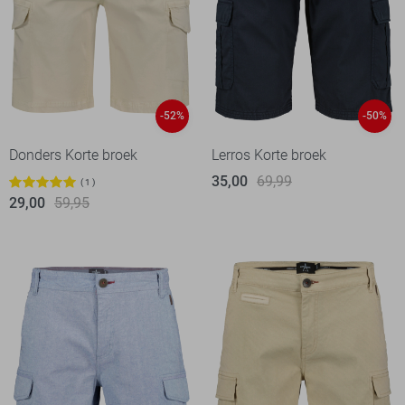
-52%
-50%
Donders Korte broek
Lerros Korte broek
35,00
69,99
1
29,00
59,95