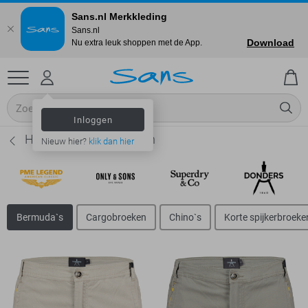
Sans.nl Merkkleding
Sans.nl
Download
Nu extra leuk shoppen met de App.
Inloggen
Heren Bermuda broeken
Nieuw hier?
klik dan hier
Bermuda`s
Cargobroeken
Chino`s
Korte spijkerbroeke