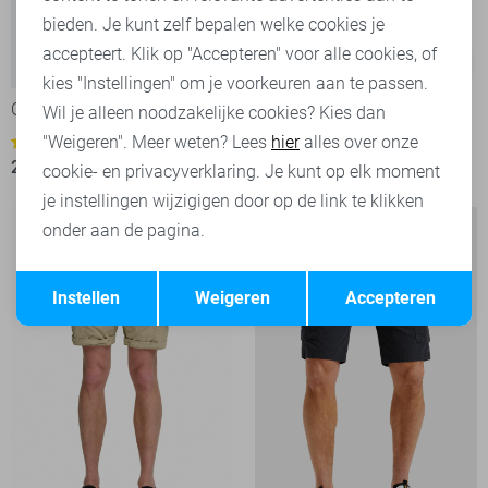
bieden. Je kunt zelf bepalen welke cookies je
accepteert. Klik op "Accepteren" voor alle cookies, of
-50%
-52%
kies "Instellingen" om je voorkeuren aan te passen.
Only & Sons Korte broek
Donders Korte broek
Wil je alleen noodzakelijke cookies? Kies dan
29,00
59,95
"Weigeren". Meer weten? Lees
hier
alles over onze
1
20,00
39,99
cookie- en privacyverklaring. Je kunt op elk moment
je instellingen wijzigigen door op de link te klikken
onder aan de pagina.
Opslaan
Terug
Instellen
Weigeren
Accepteren