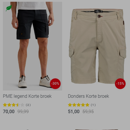
-30%
-15%
PME legend Korte broek
Donders Korte broek
2
1
70,00
99,99
51,00
59,95