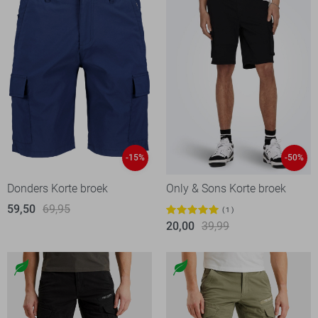
-15%
-50%
Donders Korte broek
Only & Sons Korte broek
59,50
69,95
1
20,00
39,99