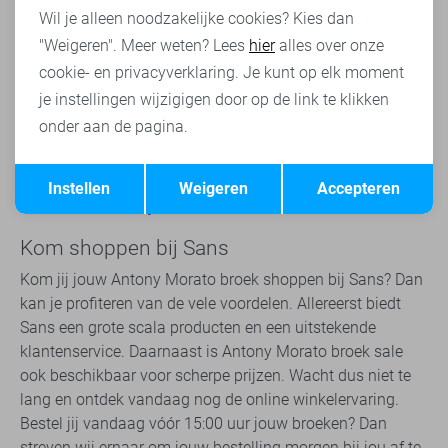
De broeken zijn verkrijgbaar in verschillende maten,
Wil je alleen noodzakelijke cookies? Kies dan
kleuren en lengtes. Wil jij graag een Antony Morato korte
"Weigeren". Meer weten? Lees
hier
alles over onze
broek sale voor de zomer? Of heb jij een hoger
cookie- en privacyverklaring. Je kunt op elk moment
draagcomfort bij de lange broeken. De kleuren van de
je instellingen wijzigigen door op de link te klikken
Antony Morato broek is over het algemeen vrij basic.
onder aan de pagina.
Daardoor past de broek bij vrijwel iedere stijl. De broeken
hebben een lange levensduur. Doordat de broeken
Opslaan
Terug
gemakkelijk te combineren zijn, kan je gemakkelijk
Instellen
Weigeren
Accepteren
veranderen van stijl.
Kom shoppen bij Sans
Kom jij jouw Antony Morato broek shoppen bij Sans? Dan
kan je profiteren van de vele voordelen. Allereerst biedt
Sans een grote scala producten en een uitstekende
klantenservice. Daarnaast is Antony Morato broek sale
ook beschikbaar voor scherpe prijzen. Wacht dus niet te
lang en ontdek vandaag nog de online winkelervaring.
Bestel jij vandaag vóór 15:00 uur jouw broeken? Dan
streven wij ernaar om jouw bestelling morgen bij jou af te