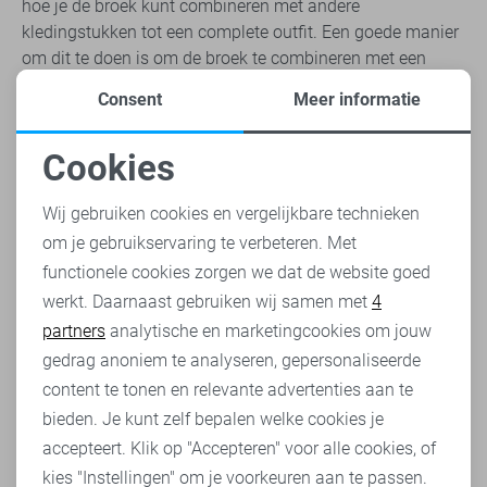
hoe je de broek kunt combineren met andere
kledingstukken tot een complete outfit. Een goede manier
om dit te doen is om de broek te combineren met een
button-down overhemd en jasje. Op deze manier creëer je
Consent
Meer informatie
een klassieke look die zowel een stijlvolle als
professionele uitstraling heeft. Daarnaast kan je de
Cookies
Antony Morato broek ook dragen met een eenvoudig T-
Noodzakelijke cookies
shirt en sneakers voor een casual uitstraling van jouw
Wij gebruiken cookies en vergelijkbare technieken
outfit. Combineer jouw Antony Morato broek met een trui,
shirt en jasje voor een stijlvolle en professionele
om je gebruikservaring te verbeteren. Met
Personalisatie cookies
uitstraling. Ontdek hoe jij de broek Antony Morato gaat
functionele cookies zorgen we dat de website goed
combineren.
werkt. Daarnaast gebruiken wij samen met
4
Analytische cookies
partners
analytische en marketingcookies om jouw
Welke stijl heb jij?
Marketing cookies
gedrag anoniem te analyseren, gepersonaliseerde
Wat is jouw persoonlijke stijl? Het maakt in principe niet
content te tonen en relevante advertenties aan te
uit, want er is altijd wel een broek van Antony Morato die
bieden. Je kunt zelf bepalen welke cookies je
perfect bij joui past. Dus bekijk het assortiment en vindt
accepteert. Klik op "Accepteren" voor alle cookies, of
de broek die bij jou past. Je zult verbaasd zijn over
hoeveel verschillende soorten broeken er verkrijgbaar zijn.
kies "Instellingen" om je voorkeuren aan te passen.