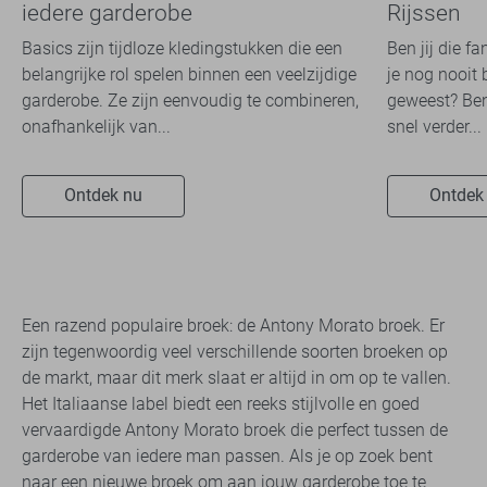
iedere garderobe
Rijssen
Basics zijn tijdloze kledingstukken die een
Ben jij die f
belangrijke rol spelen binnen een veelzijdige
je nog nooit 
garderobe. Ze zijn eenvoudig te combineren,
geweest? Ben
onafhankelijk van...
snel verder...
Ontdek nu
Ontdek
Een razend populaire broek: de Antony Morato broek. Er
zijn tegenwoordig veel verschillende soorten broeken op
de markt, maar dit merk slaat er altijd in om op te vallen.
Het Italiaanse label biedt een reeks stijlvolle en goed
vervaardigde Antony Morato broek die perfect tussen de
garderobe van iedere man passen. Als je op zoek bent
naar een nieuwe broek om aan jouw garderobe toe te