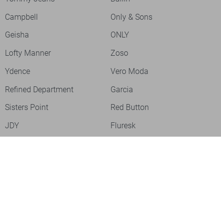
Campbell
Only & Sons
Geisha
ONLY
Lofty Manner
Zoso
Ydence
Vero Moda
Refined Department
Garcia
Sisters Point
Red Button
JDY
Fluresk
Harper & Yve
Object
Meld je aan voor onze nieuwsbrief
Meld je aan voor onze nieuwsbrief en profiteer als eerste van
acties!