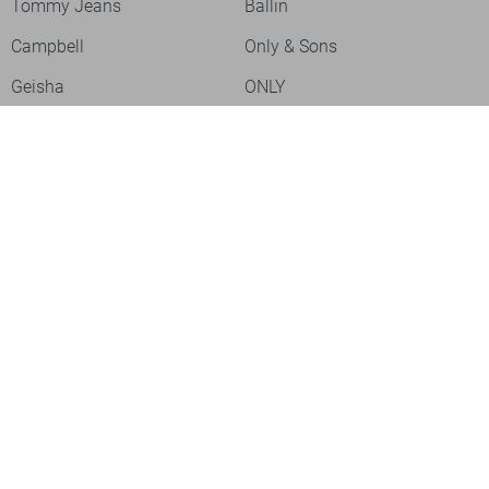
Tommy Jeans
Ballin
Campbell
Only & Sons
Geisha
ONLY
Lofty Manner
Zoso
Ydence
Vero Moda
Refined Department
Garcia
Sisters Point
Red Button
JDY
Fluresk
Harper & Yve
Object
Meld je aan voor onze nieuwsbrief
Meld je aan voor onze nieuwsbrief en profiteer als eerste van
acties!