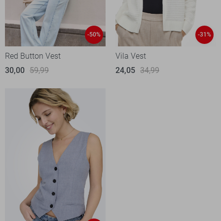
-50%
-31%
Red Button Vest
Vila Vest
30,00
59,99
24,05
34,99