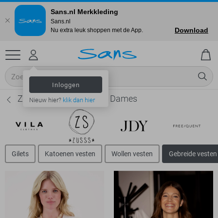
Sans.nl Merkkleding
Sans.nl
Download
Nu extra leuk shoppen met de App.
Inloggen
Zusss Gebreide vesten - Dames
Nieuw hier?
klik dan hier
Gilets
Katoenen vesten
Wollen vesten
Gebreide vesten