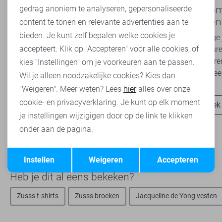
Marketing cookies
gedrag anoniem te analyseren, gepersonaliseerde
Nieuwe Lady Day najaarscollectie
Boho Rom
2026 bij Sans: stijl en comfort in
modetrend
content te tonen en relevante advertenties aan te
travelkwaliteit
overal zie
bieden. Je kunt zelf bepalen welke cookies je
Het najaar vraagt om kleding die comfortabel,
Van luchtige 
accepteert. Klik op "Accepteren" voor alle cookies, of
veelzijdig én stijlvol is. Met de nieuwe Lady
zachte kleure
Day najaarscollectie 2026 ben je helemaal
Romance tren
kies "Instellingen" om je voorkeuren aan te passen.
klaar voor...
het modebeel
Wil je alleen noodzakelijke cookies? Kies dan
"Weigeren". Meer weten? Lees
hier
alles over onze
cookie- en privacyverklaring. Je kunt op elk moment
Ontdek nu
Ontdek
je instellingen wijzigigen door op de link te klikken
onder aan de pagina.
Opslaan
Terug
Instellen
Weigeren
Accepteren
Heb je dit al eens bekeken?
Zusss t-shirts
Zusss broeken
Jacqueline de Yong vesten