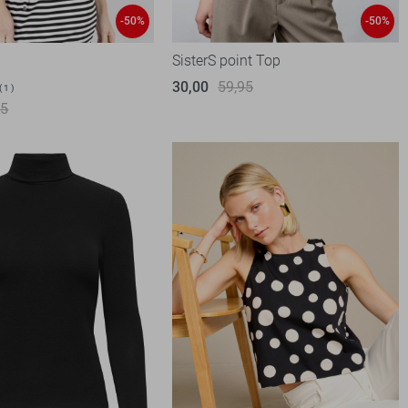
-50%
-50%
SisterS point Top
30,00
59,95
1
95