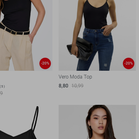
-20%
-20%
Vero Moda Top
8,80
10,99
5
99