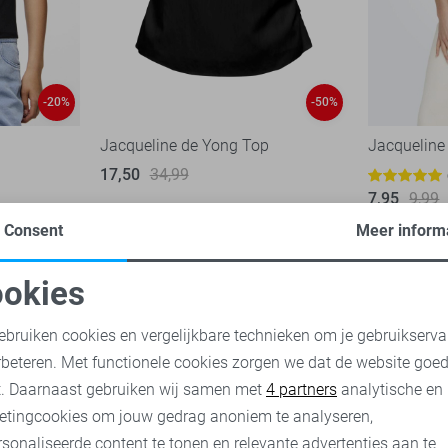
-20%
-50%
Jacqueline de Yong Top
Jacqueline
17,50
34,99
7,95
9,99
Consent
Meer inform
okies
oodzakelijke cookies
Personalisatie cookies
ebruiken cookies en vergelijkbare technieken om je gebruikserva
rbeteren. Met functionele cookies zorgen we dat de website goe
nalytische cookies
Marketing cookies
t. Daarnaast gebruiken wij samen met
4 partners
analytische en
etingcookies om jouw gedrag anoniem te analyseren,
sonaliseerde content te tonen en relevante advertenties aan te