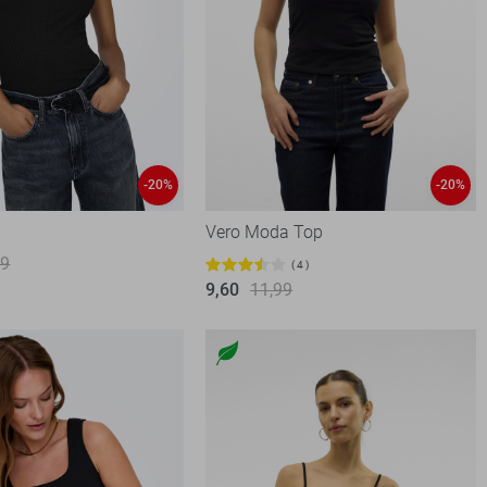
-20%
-20%
Vero Moda Top
99
4
9,60
11,99