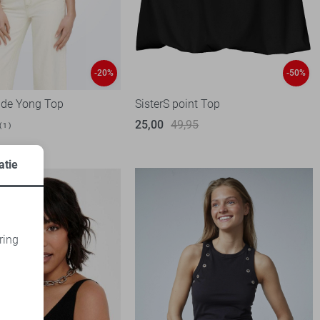
-20%
-50%
 de Yong Top
SisterS point Top
25,00
49,95
1
atie
ring
d