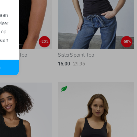
 aan
Meer
t op
 aan
-20%
-50%
 de Yong Top
SisterS point Top
15,00
29,95
1
n
99