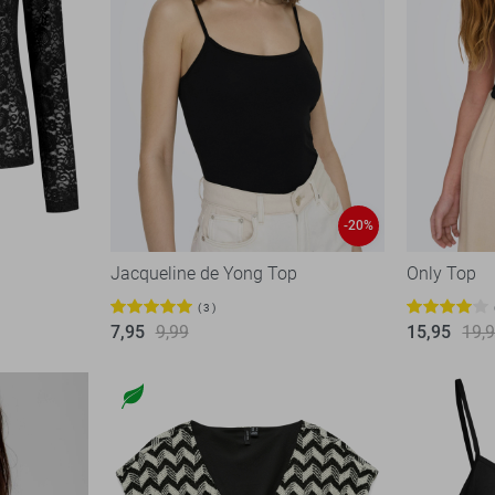
-20%
Jacqueline de Yong Top
Only Top
3
7,95
9,99
15,95
19,