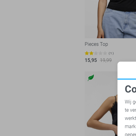
Pieces Top
1
15,95
19,99
Co
N
Wij g
te ve
A
werk
mark
geper