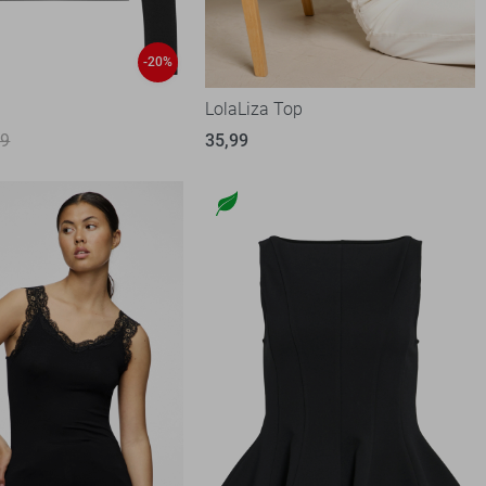
-20%
LolaLiza Top
99
35,99