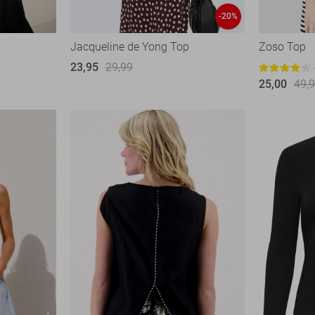
-20%
Jacqueline de Yong Top
Zoso Top
23,95
29,99
25,00
49,