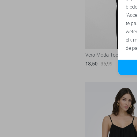
biede
"Acce
te pa
wete
elk m
de pa
Vero Moda Top
18,50
36,99