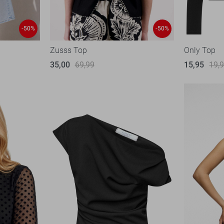
-50%
-50%
Zusss Top
Only Top
35,00
69,99
15,95
19,