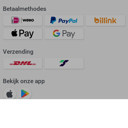
Betaalmethodes
Verzending
Bekijk onze app
Beoordeling: Uitstekend
4.62/5
38633 beoordelingen voor Sans.nl