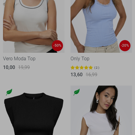
-50%
-20%
Vero Moda Top
Only Top
10,00
19,99
2
13,60
16,99