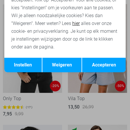
kies "Instellingen" om je voorkeuren aan te passen.
Wil je alleen noodzakelijke cookies? Kies dan
"Weigeren". Meer weten? Lees
hier
alles over onze
cookie- en privacyverklaring. Je kunt op elk moment
je instellingen wijzigigen door op de link te klikken
onder aan de pagina.
Opslaan
Terug
Instellen
Weigeren
Accepteren
-20%
-50%
Only Top
Vila Top
13,50
26,99
17
7,95
9,99