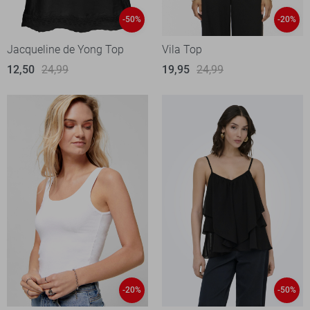
-50%
-20%
Jacqueline de Yong Top
Vila Top
12,50
24,99
19,95
24,99
-20%
-50%