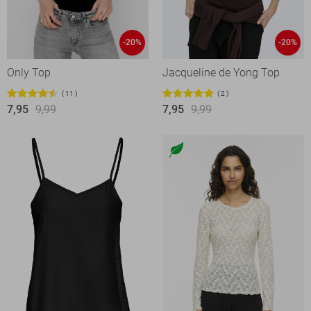
-20%
-20%
Only Top
Jacqueline de Yong Top
11
2
7,95
9,99
7,95
9,99