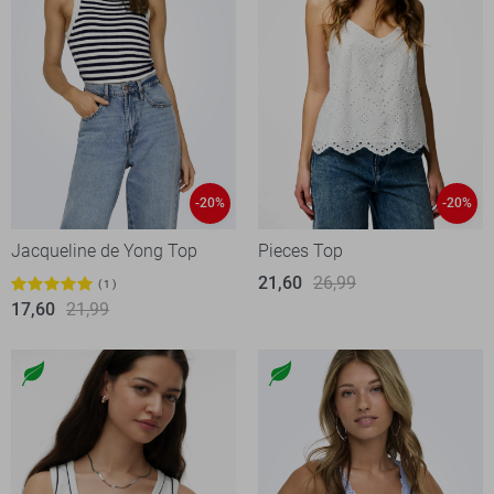
-20%
-20%
Jacqueline de Yong Top
Pieces Top
21,60
26,99
1
17,60
21,99