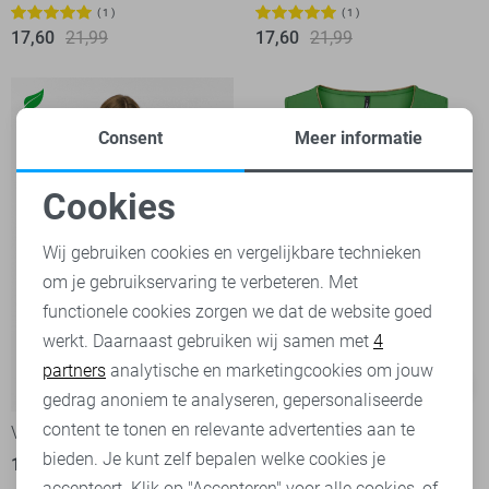
1
1
17,60
21,99
17,60
21,99
Consent
Meer informatie
Cookies
Noodzakelijke cookies
Wij gebruiken cookies en vergelijkbare technieken
om je gebruikservaring te verbeteren. Met
Personalisatie cookies
functionele cookies zorgen we dat de website goed
werkt. Daarnaast gebruiken wij samen met
4
Analytische cookies
partners
analytische en marketingcookies om jouw
-20%
-50%
Marketing cookies
gedrag anoniem te analyseren, gepersonaliseerde
content te tonen en relevante advertenties aan te
Vila Top
Only Top
bieden. Je kunt zelf bepalen welke cookies je
19,95
24,99
12,50
24,99
accepteert. Klik op "Accepteren" voor alle cookies, of