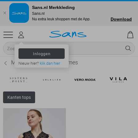
Sans.nl Merkkleding
Sans.nl
Download
Nu extra leuk shoppen met de App.
Inloggen
Minus Kanten tops - Dames
Nieuw hier?
klik dan hier
Kanten tops