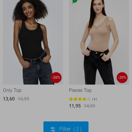
-20%
-20%
Only Top
Pieces Top
13,60
16,99
3
11,95
14,99
Filter
2