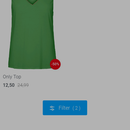
-50%
Only Top
12,50
24,99
Filter
2