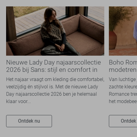
Nieuwe Lady Day najaarscollectie
Boho Rom
2026 bij Sans: stijl en comfort in
modetrend
travelkwaliteit
overal zie
Het najaar vraagt om kleding die comfortabel,
Van luchtige 
veelzijdig én stijlvol is. Met de nieuwe Lady
zachte kleure
Day najaarscollectie 2026 ben je helemaal
Romance tren
klaar voor...
het modebeel
Ontdek nu
Ontdek