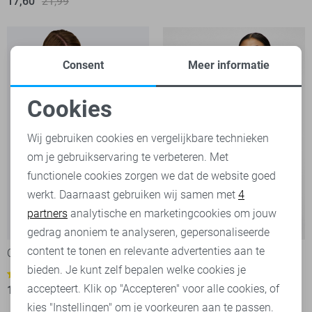
17,60
21,99
Consent
Meer informatie
Cookies
Noodzakelijke cookies
Wij gebruiken cookies en vergelijkbare technieken
om je gebruikservaring te verbeteren. Met
Personalisatie cookies
functionele cookies zorgen we dat de website goed
werkt. Daarnaast gebruiken wij samen met
4
Analytische cookies
partners
analytische en marketingcookies om jouw
-20%
-20%
Marketing cookies
gedrag anoniem te analyseren, gepersonaliseerde
content te tonen en relevante advertenties aan te
Only Top
Pieces Top
bieden. Je kunt zelf bepalen welke cookies je
5
3
accepteert. Klik op "Accepteren" voor alle cookies, of
15,95
19,99
11,95
14,99
kies "Instellingen" om je voorkeuren aan te passen.