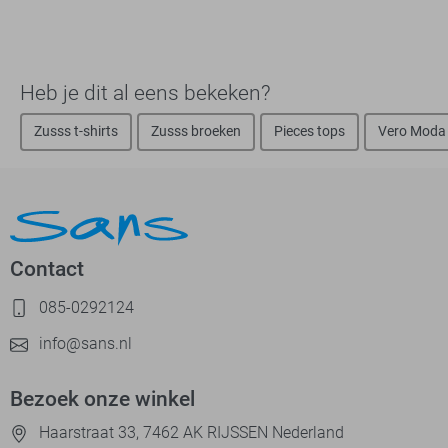
Heb je dit al eens bekeken?
Zusss t-shirts
Zusss broeken
Pieces tops
Vero Moda
Contact
085-0292124
info@sans.nl
Bezoek onze winkel
Haarstraat 33, 7462 AK RIJSSEN Nederland