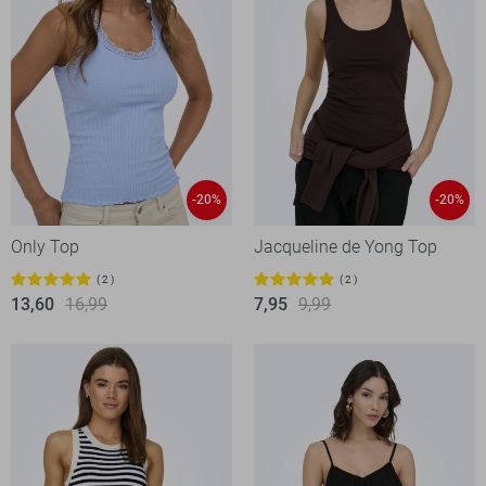
-20%
-20%
Only Top
Jacqueline de Yong Top
2
2
13,60
16,99
7,95
9,99