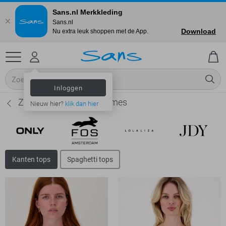
Sans.nl Merkkleding
Sans.nl
Download
Nu extra leuk shoppen met de App.
Inloggen
Zusss Kanten tops - Dames
Nieuw hier?
klik dan hier
Kanten tops
Spaghetti tops