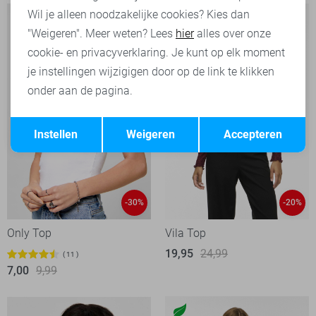
Wil je alleen noodzakelijke cookies? Kies dan
"Weigeren". Meer weten? Lees
hier
alles over onze
cookie- en privacyverklaring. Je kunt op elk moment
je instellingen wijzigigen door op de link te klikken
onder aan de pagina.
Opslaan
Terug
Instellen
Weigeren
Accepteren
-30%
-20%
Only Top
Vila Top
19,95
24,99
11
7,00
9,99