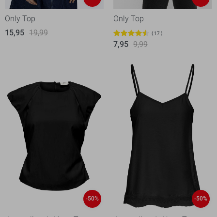
Only Top
Only Top
15,95
19,99
17
7,95
9,99
-50%
-50%