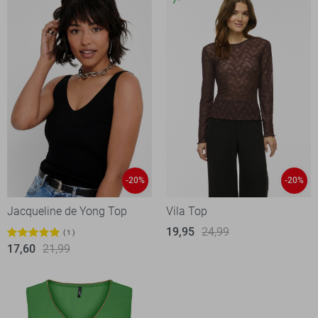
-20%
-20%
Jacqueline de Yong Top
Vila Top
19,95
24,99
1
17,60
21,99