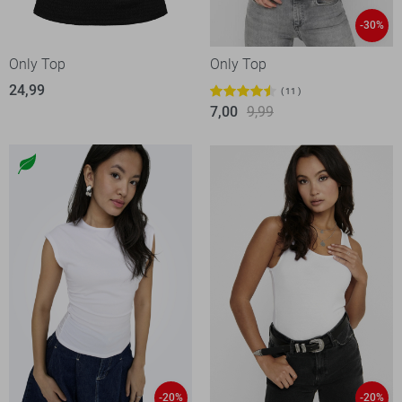
-30%
Only Top
Only Top
24,99
11
7,00
9,99
-20%
-20%