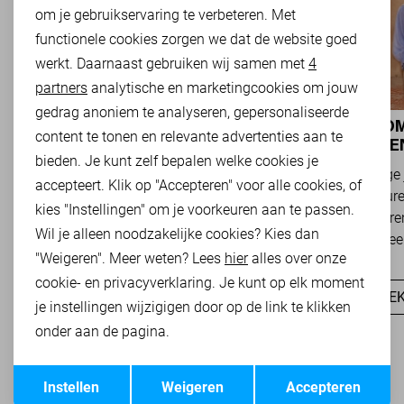
om je gebruikservaring te verbeteren. Met
Personalisatie cookies
functionele cookies zorgen we dat de website goed
werkt. Daarnaast gebruiken wij samen met
4
Analytische cookies
partners
analytische en marketingcookies om jouw
Marketing cookies
gedrag anoniem te analyseren, gepersonaliseerde
NIEUWE LADY DAY
BOHO ROM
content te tonen en relevante advertenties aan te
NAJAARSCOLLECTIE 2026 BIJ SANS:
MODETREND
bieden. Je kunt zelf bepalen welke cookies je
STIJL EN COMFORT IN
OVERAL Z
Het najaar vraagt om kleding die comfortabel,
Van luchtige 
TRAVELKWALITEIT
accepteert. Klik op "Accepteren" voor alle cookies, of
veelzijdig én stijlvol is. Met de nieuwe Lady
zachte kleure
kies "Instellingen" om je voorkeuren aan te passen.
Day najaarscollectie 2026 ben je helemaal
Romance tren
Wil je alleen noodzakelijke cookies? Kies dan
klaar voor...
het modebeel
"Weigeren". Meer weten? Lees
hier
alles over onze
cookie- en privacyverklaring. Je kunt op elk moment
ONTDEK NU
ONTDEK
je instellingen wijzigigen door op de link te klikken
onder aan de pagina.
Opslaan
Terug
Instellen
Weigeren
Accepteren