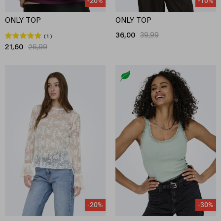
-20%
-10%
ONLY TOP
ONLY TOP
36,00
39,99
1
21,60
26,99
-20%
-30%