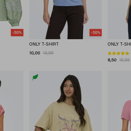
-50%
-50%
ONLY T-SHIRT
ONLY T-SH
10,00
19,99
8,50
16,99