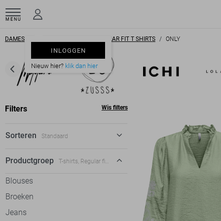
MENU
DAMESKLEDING
T SHIRTS
REGULAR FIT T SHIRTS
ONLY
INLOGGEN
Nieuw hier?
klik dan hier
Filters
Wis filters
Sorteren
Standaard
Standaard
Productgroep
T-shirts, Regular fit t-shirts
€ laag-hoog
Blouses
€ hoog-laag
Broeken
Jeans