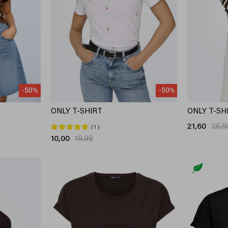
-50%
-50%
ONLY T-SHIRT
ONLY T-SH
21,60
26,9
1
10,00
19,99