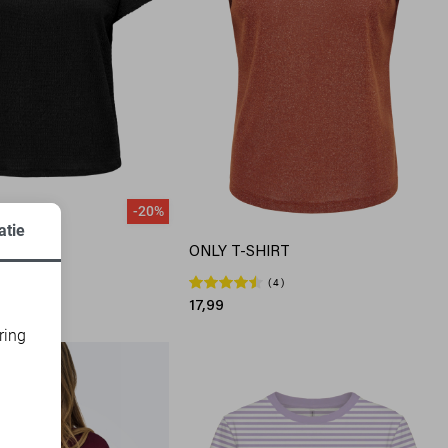
-20%
atie
IRT
ONLY T-SHIRT
9
4
17,99
ring
d