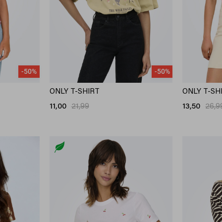
-50%
-50%
ONLY T-SHIRT
ONLY T-SH
11,00
21,99
13,50
26,9