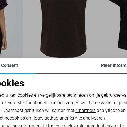
Consent
Meer inform
ONLY T-SHIRT
ONLY T-SH
21,99
21,60
26,9
okies
oodzakelijke cookies
Personalisatie cookies
ebruiken cookies en vergelijkbare technieken om je gebruikserva
rbeteren. Met functionele cookies zorgen we dat de website goe
nalytische cookies
Marketing cookies
t. Daarnaast gebruiken wij samen met
4 partners
analytische en
etingcookies om jouw gedrag anoniem te analyseren,
sonaliseerde content te tonen en relevante advertenties aan te