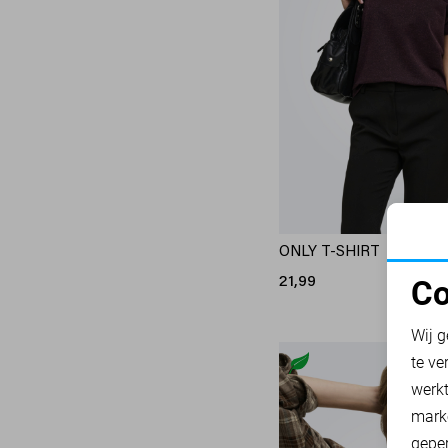
ONLY T-SHIRT
21,99
Co
N
Wij g
te ve
A
werk
mark
geper