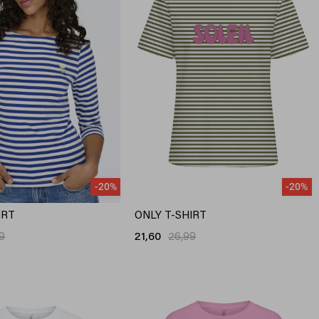
-20%
-20%
IRT
ONLY T-SHIRT
9
21,60
26,99