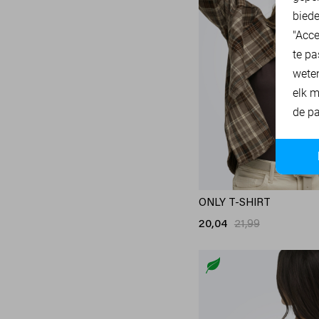
biede
"Acce
te pa
wete
elk m
de pa
ONLY T-SHIRT
20,04
21,99