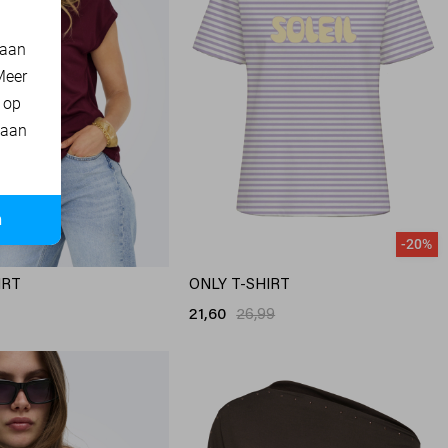
 aan
Meer
t op
 aan
n
-20%
IRT
ONLY T-SHIRT
21,60
26,99