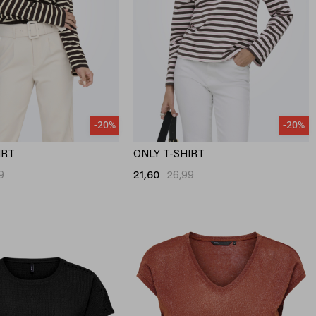
-20%
-20%
IRT
ONLY T-SHIRT
9
21,60
26,99