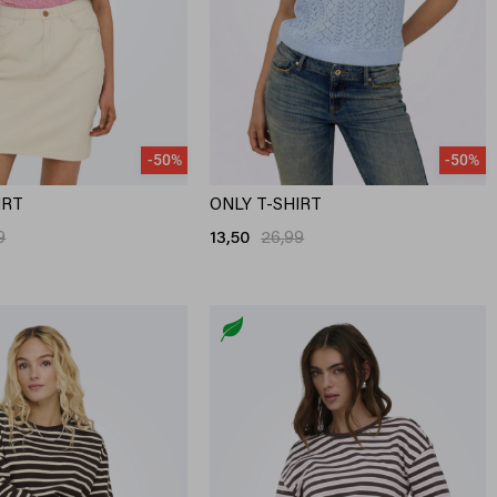
-50%
-50%
IRT
ONLY T-SHIRT
9
13,50
26,99