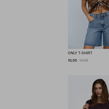
Object
24
Only
242
Pieces
74
Red Button
35
Refined Department
5
Rino & Pelle
5
SisterS point
47
ONLY T-SHIRT
Studio Amaya
5
10,00
19,99
Tommy Jeans
34
Vero Moda
136
Vila
96
Ydence
9
Zoso
76
Zusss
13