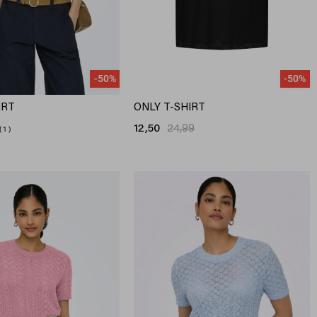
-50%
-50%
IRT
ONLY T-SHIRT
12,50
24,99
1