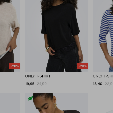
-20%
-20%
ONLY T-SHIRT
ONLY T-SH
19,95
24,99
18,40
22,9