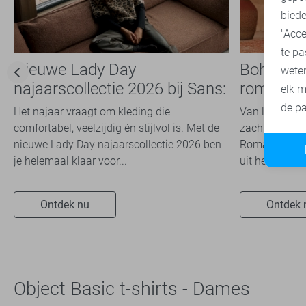
biede
"Acce
te pa
Nieuwe Lady Day
Boho Ro
wete
najaarscollectie 2026 bij Sans:
romantis
elk m
stijl en comfort in
dit seizoe
de pa
Het najaar vraagt om kleding die
Van luchtige 
travelkwaliteit
comfortabel, veelzijdig én stijlvol is. Met de
zachte kleuren
nieuwe Lady Day najaarscollectie 2026 ben
Romance trend
je helemaal klaar voor...
uit het modeb
Ontdek nu
Ontdek 
Object Basic t-shirts - Dames