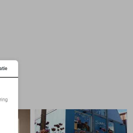
atie
ring
d