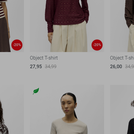
-20%
-20%
Object T-shirt
Object T-sh
27,95
34,99
26,00
34,