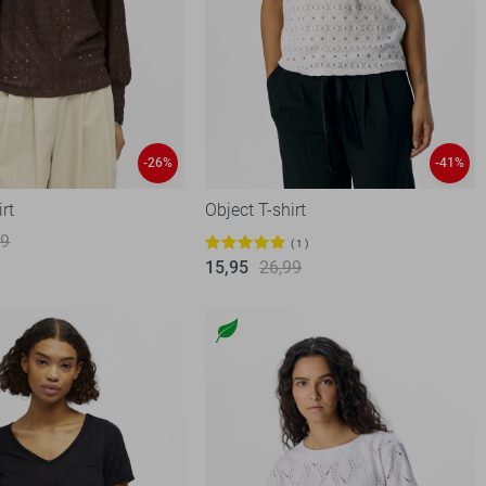
-26%
-41%
irt
Object T-shirt
99
1
15,95
26,99