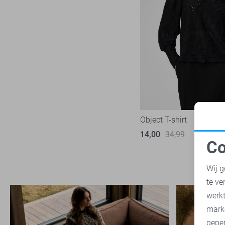
Object T-shirt
14,00
34,99
Co
N
Wij g
te ve
A
werk
mark
geper