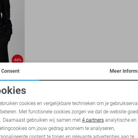
-60%
Consent
Meer inform
okies
oodzakelijke cookies
Personalisatie cookies
ebruiken cookies en vergelijkbare technieken om je gebruikserva
rbeteren. Met functionele cookies zorgen we dat de website goe
nalytische cookies
Marketing cookies
t. Daarnaast gebruiken wij samen met
4 partners
analytische en
etingcookies om jouw gedrag anoniem te analyseren,
sonaliseerde content te tonen en relevante advertenties aan te