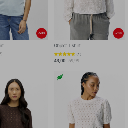
-50%
-28%
irt
Object T-shirt
99
1
43,00
59,99