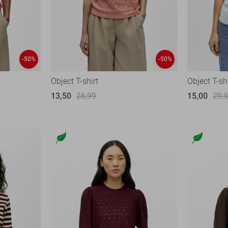
-50%
-50%
Object T-shirt
Object T-sh
13,50
26,99
15,00
29,