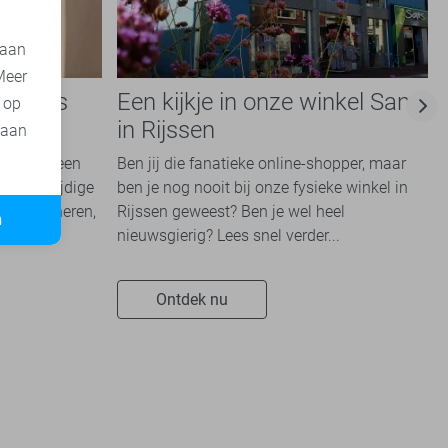
 aan
Meer
e basis
Een kijkje in onze winkel Sans
t op
e
in Rijssen
 aan
kken die een
Ben jij die fanatieke online-shopper, maar
en veelzijdige
ben je nog nooit bij onze fysieke winkel in
te combineren,
Rijssen geweest? Ben je wel heel
n
nieuwsgierig? Lees snel verder...
Ontdek nu