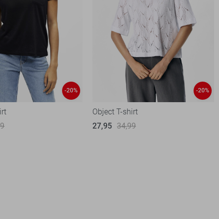
-20%
-20%
irt
Object T-shirt
99
27,95
34,99