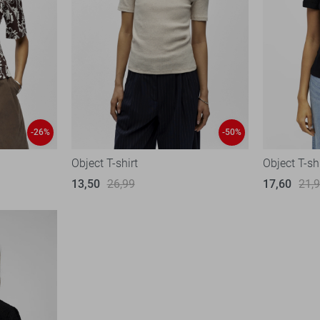
-26%
-50%
Object T-shirt
Object T-sh
13,50
26,99
17,60
21,