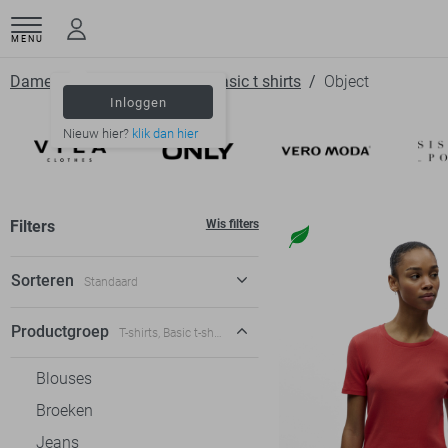
MENU
Dameskleding
T shirts
Basic t shirts
Object
Inloggen
Nieuw hier?
klik dan hier
Filters
Wis filters
Sorteren
Standaard
Standaard
Productgroep
T-shirts, Basic t-shirts
€ laag-hoog
Blouses
€ hoog-laag
Broeken
Jeans