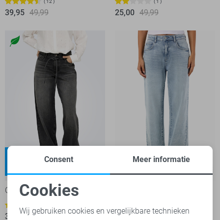
12
1
39,95
49,99
25,00
49,99
Gianna
Josie
Consent
Meer informatie
High waist
High waist
-25%
-50%
Cookies
Only Jeans
Noisy may Jeans
Noodzakelijke cookies
25,00
49,99
1
Wij gebruiken cookies en vergelijkbare technieken
37,50
49,99