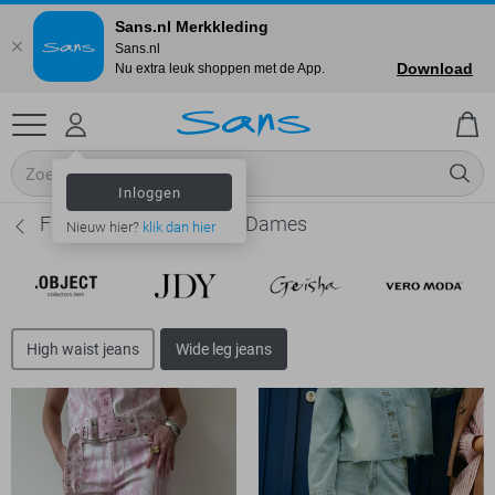
Sans.nl Merkkleding
Sans.nl
Download
Nu extra leuk shoppen met de App.
Inloggen
Fluresk Wide leg jeans - Dames
Nieuw hier?
klik dan hier
High waist jeans
Wide leg jeans