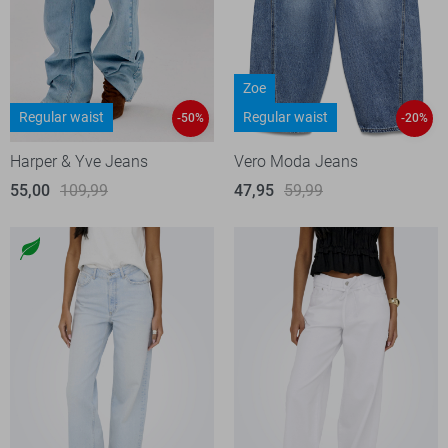
Zoe
Regular waist
Regular waist
-50%
-20%
Harper & Yve Jeans
Vero Moda Jeans
55,00
109,99
47,95
59,99