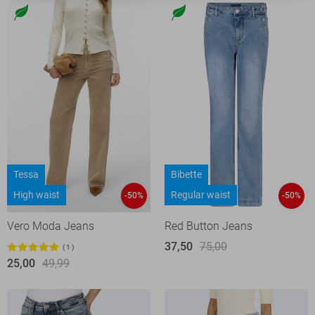
Tessa
Bibette
High waist
Regular waist
-50%
-50%
Vero Moda Jeans
Red Button Jeans
37,50
75,00
1
25,00
49,99