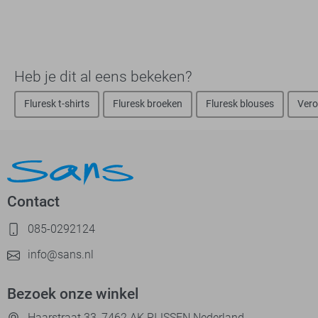
Heb je dit al eens bekeken?
Fluresk t-shirts
Fluresk broeken
Fluresk blouses
Vero
Contact
085-0292124
info@sans.nl
Bezoek onze winkel
Haarstraat 33, 7462 AK RIJSSEN Nederland