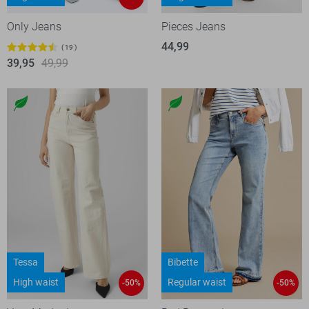
Only Jeans
Pieces Jeans
44,99
19
39,95
49,99
Tessa
Bibette
High waist
Regular waist
-50%
-50%