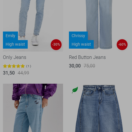
Emily
Chrissy
High waist
High waist
-30%
-60%
Only Jeans
Red Button Jeans
30,00
75,00
1
31,50
44,99