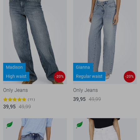
Madison
Gianna
High waist
Regular waist
-20%
-20%
Only Jeans
Only Jeans
39,95
49,99
11
39,95
49,99