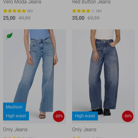
Vero Moda Jeans
Red Button Jeans
2
3
25,00
49,99
35,00
69,99
Madison
High waist
High waist
-20%
-50%
Only Jeans
Only Jeans