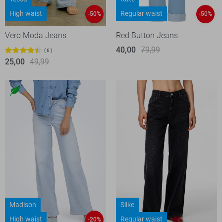
High waist
Regular waist
-50%
-50%
Vero Moda Jeans
Red Button Jeans
40,00
79,99
6
25,00
49,99
Madison
Silke
High waist
Regular waist
-20%