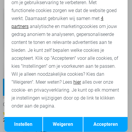
om je gebruikservaring te verbeteren. Met
Personalisatie cookies
functionele cookies zorgen we dat de website goed
werkt. Daarnaast gebruiken wij samen met
4
Analytische cookies
partners
analytische en marketingcookies om jouw
Marketing cookies
gedrag anoniem te analyseren, gepersonaliseerde
content te tonen en relevante advertenties aan te
bieden. Je kunt zelf bepalen welke cookies je
accepteert. Klik op "Accepteren" voor alle cookies, of
kies "Instellingen" om je voorkeuren aan te passen.
Wil je alleen noodzakelijke cookies? Kies dan
"Weigeren". Meer weten? Lees
hier
alles over onze
Blush
Wilona
cookie- en privacyverklaring. Je kunt op elk moment
Regular waist
Regular waist
-50%
-50%
je instellingen wijzigigen door op de link te klikken
Only Jeans
LTB Jeans
onder aan de pagina.
35,00
69,95
3
Opslaan
Terug
20,00
39,99
Instellen
Weigeren
Accepteren