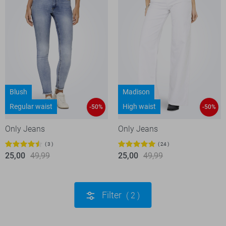
Blush
Madison
Regular waist
High waist
-50%
-50%
Only Jeans
Only Jeans
3
24
25,00
49,99
25,00
49,99
Filter
2