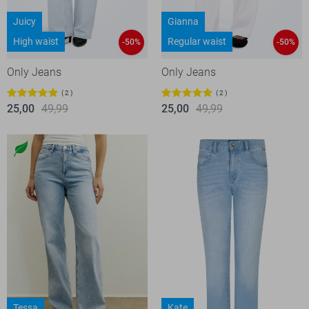
Juicy
Gianna
High waist
Regular waist
-50%
-50%
Only Jeans
Only Jeans
2
2
25,00
49,99
25,00
49,99
Tessa
Kate