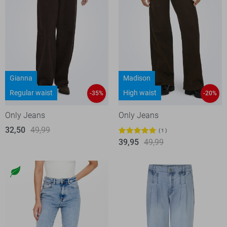
Gianna
Madison
Regular waist
High waist
-35%
-20%
Only Jeans
Only Jeans
32,50
49,99
1
39,95
49,99