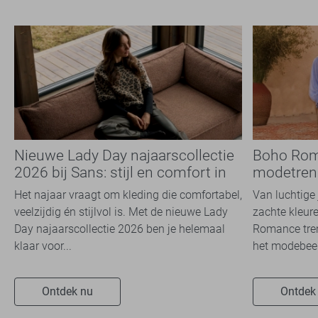
Nieuwe Lady Day najaarscollectie
Boho Rom
2026 bij Sans: stijl en comfort in
modetrend
travelkwaliteit
overal zie
Het najaar vraagt om kleding die comfortabel,
Van luchtige 
veelzijdig én stijlvol is. Met de nieuwe Lady
zachte kleure
Day najaarscollectie 2026 ben je helemaal
Romance tren
klaar voor...
het modebeel
Ontdek nu
Ontdek