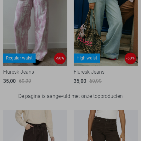
Regular waist
High waist
-50%
-50%
Fluresk Jeans
Fluresk Jeans
35,00
69,99
35,00
69,99
De pagina is aangevuld met onze topproducten