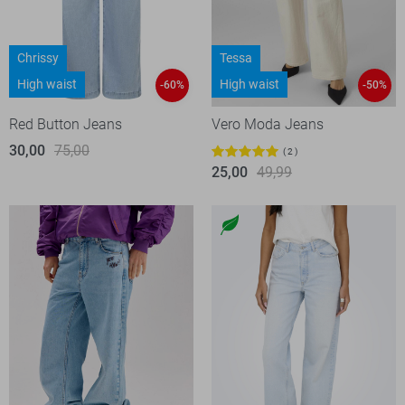
Chrissy
Tessa
High waist
High waist
-60%
-50%
Red Button Jeans
Vero Moda Jeans
30,00
75,00
2
25,00
49,99