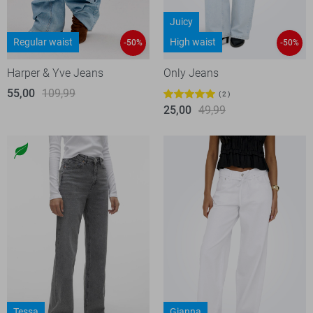
Juicy
Regular waist
High waist
-50%
-50%
Harper & Yve Jeans
Only Jeans
55,00
109,99
2
25,00
49,99
Tessa
Gianna