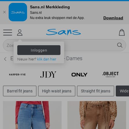
Sans.nl Merkkleding
Sans.nl
Download
Nu extra leuk shoppen met de App.
Inloggen
EsQualo Wide leg jeans - Dames
Nieuw hier?
klik dan hier
Barrel fit jeans
High waist jeans
Straight fit jeans
Wide 