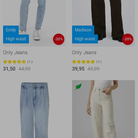
Emily
Madison
High waist
High waist
-30%
-20%
Only Jeans
Only Jeans
1
1
31,50
44,99
39,95
49,99