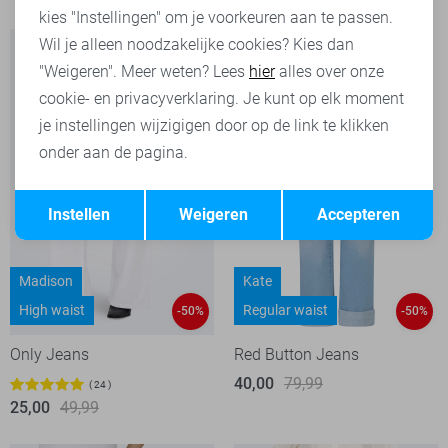
kies "Instellingen" om je voorkeuren aan te passen.
Wil je alleen noodzakelijke cookies? Kies dan
"Weigeren". Meer weten? Lees
hier
alles over onze
cookie- en privacyverklaring. Je kunt op elk moment
je instellingen wijzigigen door op de link te klikken
onder aan de pagina.
Opslaan
Terug
Instellen
Weigeren
Accepteren
Madison
Kate
High waist
Regular waist
-50%
-50%
Only Jeans
Red Button Jeans
40,00
79,99
24
25,00
49,99