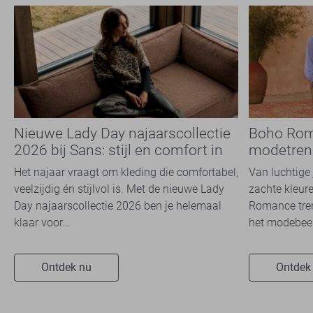
Nieuwe Lady Day najaarscollectie
Boho Rom
2026 bij Sans: stijl en comfort in
modetrend
travelkwaliteit
overal zie
Het najaar vraagt om kleding die comfortabel,
Van luchtige 
veelzijdig én stijlvol is. Met de nieuwe Lady
zachte kleure
Day najaarscollectie 2026 ben je helemaal
Romance tren
klaar voor...
het modebeel
Ontdek nu
Ontdek