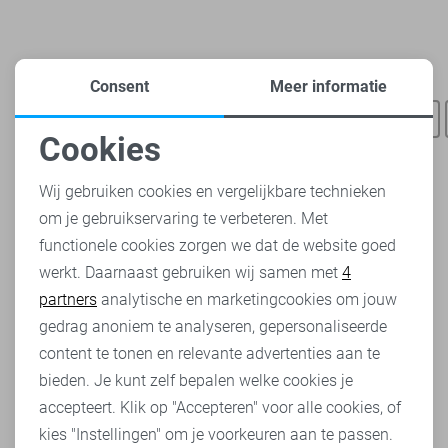
Heb je dit al eens bekeken?
Consent
Meer informatie
Freequent blouses
Freequent truien
Freequent t-shirts
Cookies
Noodzakelijke cookies
Wij gebruiken cookies en vergelijkbare technieken
om je gebruikservaring te verbeteren. Met
Personalisatie cookies
functionele cookies zorgen we dat de website goed
werkt. Daarnaast gebruiken wij samen met
4
Analytische cookies
partners
analytische en marketingcookies om jouw
Marketing cookies
gedrag anoniem te analyseren, gepersonaliseerde
content te tonen en relevante advertenties aan te
bieden. Je kunt zelf bepalen welke cookies je
accepteert. Klik op "Accepteren" voor alle cookies, of
kies "Instellingen" om je voorkeuren aan te passen.