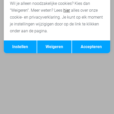
Wil je alleen noodzakelijke cookies? Kies dan
"Weigeren". Meer weten? Lees
hier
alles over onze
cookie- en privacyverklaring. Je kunt op elk moment
je instellingen wijzigigen door op de link te klikken
onder aan de pagina.
Opslaan
Terug
Instellen
Weigeren
Accepteren