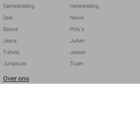
Dameskleding
Herenkleding
Sale
Nieuw
Basics
Polo`s
Jeans
Jurken
T-shirts
Jassen
Jumpsuits
Truien
Over ons
Laat je inspireren
Werken bij
Ontdek onze merken
PME legend
Gabbiano
Cast Iron
NZA