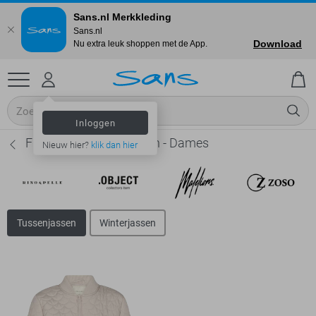
Sans.nl Merkkleding
Sans.nl
Download
Nu extra leuk shoppen met de App.
Inloggen
Freequent Tussenjassen - Dames
Nieuw hier?
klik dan hier
Tussenjassen
Winterjassen