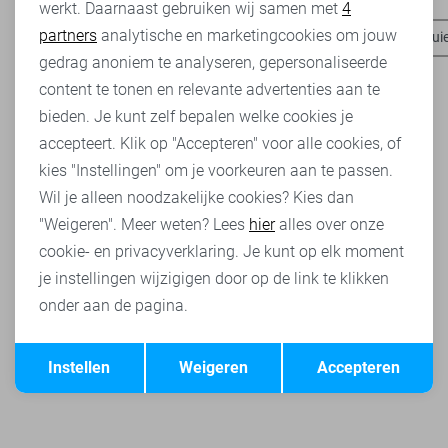
werkt. Daarnaast gebruiken wij samen met
4
Analytische cookies
partners
analytische en marketingcookies om jouw
Pieces t-shirts
Pieces blazers
Pieces tops
Pieces trui
Marketing cookies
gedrag anoniem te analyseren, gepersonaliseerde
content te tonen en relevante advertenties aan te
bieden. Je kunt zelf bepalen welke cookies je
accepteert. Klik op "Accepteren" voor alle cookies, of
kies "Instellingen" om je voorkeuren aan te passen.
Wil je alleen noodzakelijke cookies? Kies dan
"Weigeren". Meer weten? Lees
hier
alles over onze
cookie- en privacyverklaring. Je kunt op elk moment
je instellingen wijzigigen door op de link te klikken
onder aan de pagina.
Opslaan
Terug
Instellen
Weigeren
Accepteren