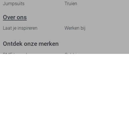
Jumpsuits
Truien
Over ons
Laat je inspireren
Werken bij
Ontdek onze merken
PME legend
Gabbiano
Cast Iron
NZA
Petrol Industries
Jack & Jones
Cars
Vanguard
Tommy Jeans
Ballin
Campbell
Only & Sons
Geisha
ONLY
Lofty Manner
Zoso