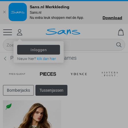
Sans.nl Merkkleding
Sans.nl
Download
Nu extra leuk shoppen met de App.
Inloggen
Pieces Tussenjassen - Dames
Nieuw hier?
klik dan hier
Bomberjacks
Tussenjassen