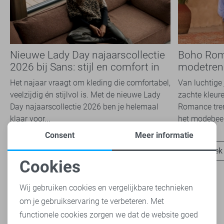
Nieuwe Lady Day najaarscollectie
Boho Rom
2026 bij Sans: stijl en comfort in
modetrend
travelkwaliteit
overal zie
Het najaar vraagt om kleding die comfortabel,
Van luchtige 
veelzijdig én stijlvol is. Met de nieuwe Lady
zachte kleure
Day najaarscollectie 2026 ben je helemaal
Romance tren
klaar voor...
het modebeel
Consent
Meer informatie
Ontdek nu
Ontdek
Cookies
Noodzakelijke cookies
Wij gebruiken cookies en vergelijkbare technieken
om je gebruikservaring te verbeteren. Met
Personalisatie cookies
functionele cookies zorgen we dat de website goed
Heb je dit al eens bekeken?