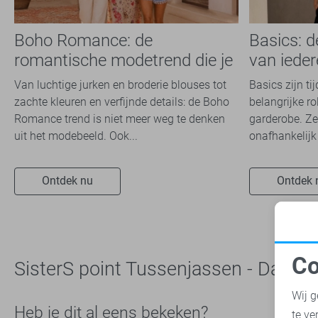
Red Button
5
Refined Department
Boho Romance: de
Basics: 
3
romantische modetrend die je
van iede
Rino & Pelle
19
dit seizoen overal ziet
SisterS point
20
Van luchtige jurken en broderie blouses tot
Basics zijn ti
zachte kleuren en verfijnde details: de Boho
belangrijke ro
Tommy Jeans
13
Romance trend is niet meer weg te denken
garderobe. Ze
TQ Amsterdam
4
uit het modebeeld. Ook...
onafhankelijk 
Vero Moda
28
Vila
30
Ontdek nu
Ontdek 
Ydence
3
Zoso
5
Co
SisterS point Tussenjassen - Dames
N
Wij g
Heb je dit al eens bekeken?
te ve