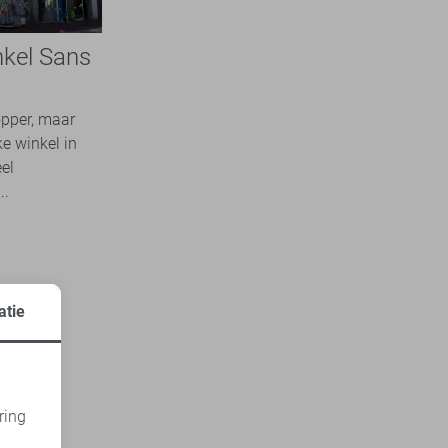
nkel Sans
opper, maar
ke winkel in
el
..
atie
ring
d