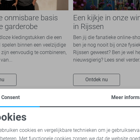
de onmisbare basis
Een kijkje in onze wi
re garderobe
in Rijssen
jdloze kledingstukken die een
Ben jij die fanatieke online-sh
l spelen binnen een veelzijdige
ben je nog nooit bij onze fysie
 zijn eenvoudig te combineren,
Rijssen geweest? Ben je wel he
van...
nieuwsgierig? Lees snel verder.
nu
Ontdek nu
Consent
Meer inform
okies
oodzakelijke cookies
Personalisatie cookies
ebruiken cookies en vergelijkbare technieken om je gebruikserva
rbeteren. Met functionele cookies zorgen we dat de website goe