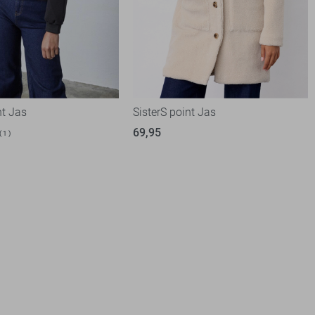
nt Jas
SisterS point Jas
69,95
1