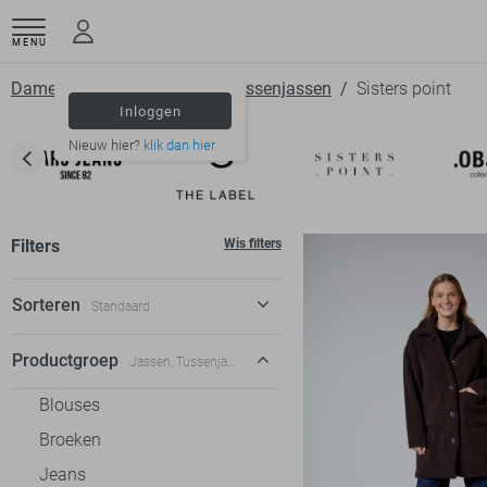
MENU
Dameskleding
Jassen
Tussenjassen
Sisters point
Inloggen
Nieuw hier?
klik dan hier
Filters
Wis filters
Sorteren
Standaard
Standaard
Productgroep
Jassen, Tussenjassen
€ laag-hoog
Blouses
€ hoog-laag
Broeken
Jeans