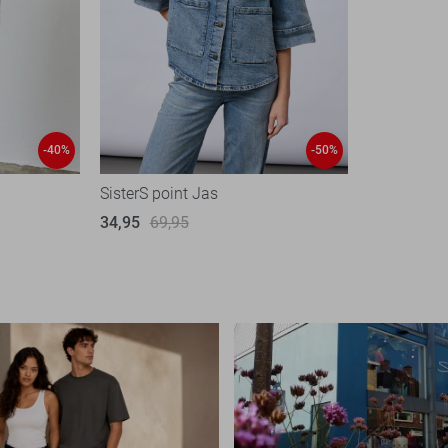
-40%
-50%
SisterS point Jas
34,95
69,95