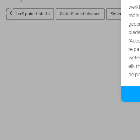
A
werk
SisterS point t-shirts
SisterS point blouses
SisterS point j
mark
geper
biede
"Acce
te pa
wete
elk m
de pa