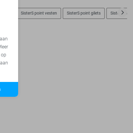
nt tops
SisterS point vesten
SisterS point gilets
SisterS poin
 aan
Meer
t op
 aan
n