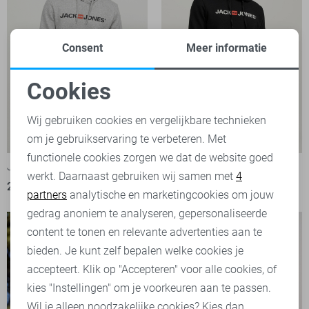
Consent
Meer informatie
Cookies
Noodzakelijke cookies
Wij gebruiken cookies en vergelijkbare technieken
-20%
-20%
om je gebruikservaring te verbeteren. Met
Personalisatie cookies
functionele cookies zorgen we dat de website goed
Jack & Jones sweater
Jack & Jones sweater
werkt. Daarnaast gebruiken wij samen met
4
Analytische cookies
23,95
29,99
23,95
29,99
partners
analytische en marketingcookies om jouw
Marketing cookies
gedrag anoniem te analyseren, gepersonaliseerde
content te tonen en relevante advertenties aan te
bieden. Je kunt zelf bepalen welke cookies je
accepteert. Klik op "Accepteren" voor alle cookies, of
kies "Instellingen" om je voorkeuren aan te passen.
Wil je alleen noodzakelijke cookies? Kies dan