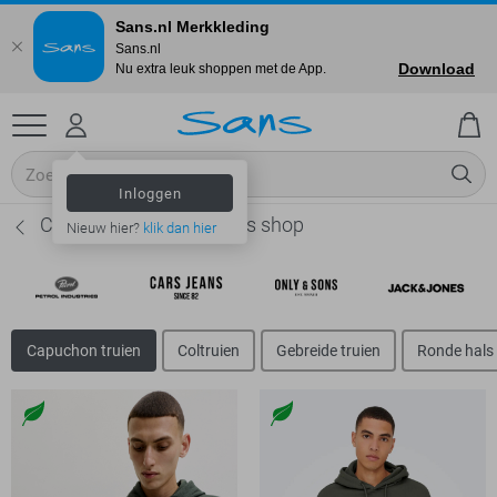
Sans.nl Merkkleding
Sans.nl
Download
Nu extra leuk shoppen met de App.
Inloggen
Capuchon truien - Basics shop
Nieuw hier?
klik dan hier
Capuchon truien
Coltruien
Gebreide truien
Ronde hals 