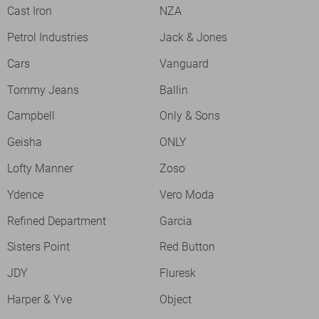
Cast Iron
NZA
Petrol Industries
Jack & Jones
Cars
Vanguard
Tommy Jeans
Ballin
Campbell
Only & Sons
Geisha
ONLY
Lofty Manner
Zoso
Ydence
Vero Moda
Refined Department
Garcia
Sisters Point
Red Button
JDY
Fluresk
Harper & Yve
Object