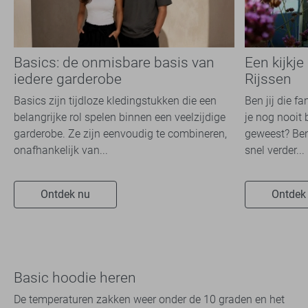
Basics: de onmisbare basis van
Een kijkje
iedere garderobe
Rijssen
Basics zijn tijdloze kledingstukken die een
Ben jij die f
belangrijke rol spelen binnen een veelzijdige
je nog nooit 
garderobe. Ze zijn eenvoudig te combineren,
geweest? Ben
onafhankelijk van...
snel verder...
Ontdek nu
Ontdek
Basic hoodie heren
De temperaturen zakken weer onder de 10 graden en het