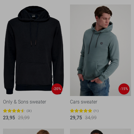
-20%
-15%
Only & Sons sweater
Cars sweater
3
1
23,95
29,99
29,75
34,99