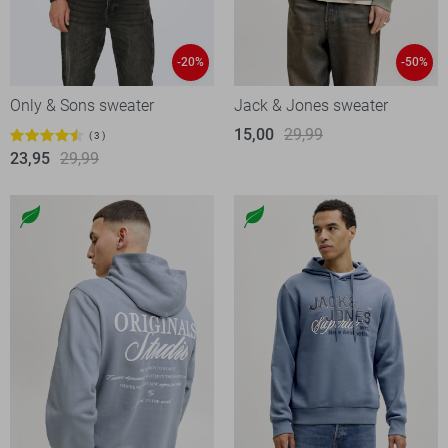
-20%
-50%
Only & Sons sweater
Jack & Jones sweater
15,00
29,99
3
23,95
29,99