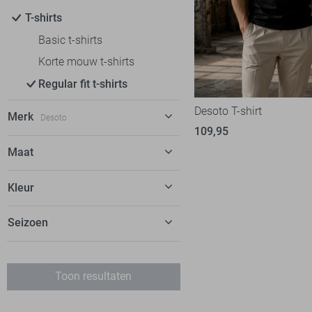
T-shirts
Basic t-shirts
Korte mouw t-shirts
Regular fit t-shirts
Desoto T-shirt
Merk
Desoto
109,95
Alan Red
12
Maat
Antony Morato
18
XS
Kleur
Ballin
30
S
Calvin Klein
20
Blauw
Seizoen
M
Cars
11
Taupe
L
Basics
Cast Iron
38
Wit
XL
Toon resultaten
Desoto
4
Zwart
XXL
Gabbiano
32