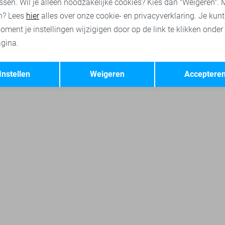
ssen. Wil je alleen noodzakelijke cookies? Kies dan "Weigeren". 
n? Lees
hier
alles over onze cookie- en privacyverklaring. Je kun
oment je instellingen wijzigigen door op de link te klikken onder
gina.
Opslaan
Terug
Instellen
Weigeren
Acceptere