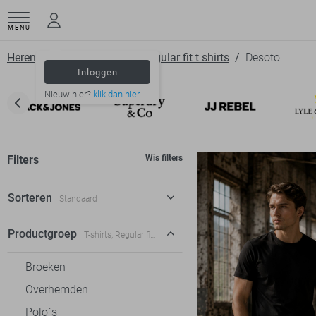
MENU
Herenkleding
T shirts
Regular fit t shirts
Desoto
Inloggen
Nieuw hier?
klik dan hier
Filters
Wis filters
Sorteren
Standaard
Standaard
Productgroep
T-shirts, Regular fit t-shirts
€ laag-hoog
Broeken
€ hoog-laag
Overhemden
Polo`s