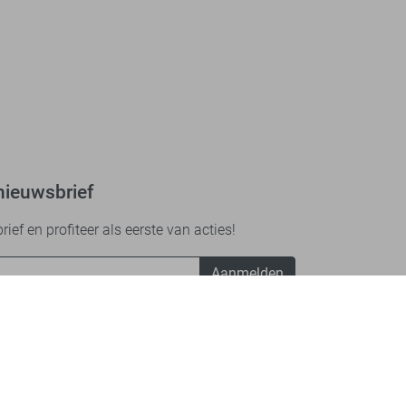
nieuwsbrief
ef en profiteer als eerste van acties!
Aanmelden