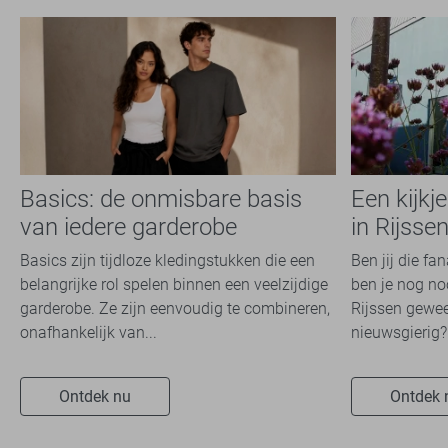
XXXL
Jack & Jones
150
JJ Rebel
3
Lerros
30
Lyle & Scott
3
Malelions
30
McGregor
2
Basics: de onmisbare basis
Een kijkj
NO-EXCESS
48
van iedere garderobe
in Rijsse
NZA
2
Basics zijn tijdloze kledingstukken die een
Ben jij die fa
Only & Sons
48
belangrijke rol spelen binnen een veelzijdige
ben je nog noo
Petrol Industries
33
garderobe. Ze zijn eenvoudig te combineren,
Rijssen gewee
onafhankelijk van...
nieuwsgierig? 
PME legend
179
Pure Path
26
Ontdek nu
Ontdek 
RJ Bodywear
17
State of Art
10