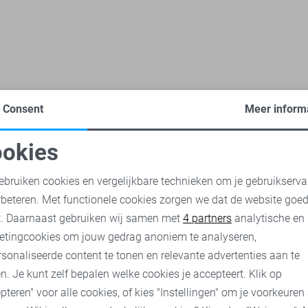
Consent
Meer inform
hirts
Cast Iron t-shirts
Gabbiano t-shirts
NO-EXCESS t-shir
okies
oodzakelijke cookies
Personalisatie cookies
ebruiken cookies en vergelijkbare technieken om je gebruikserva
rbeteren. Met functionele cookies zorgen we dat de website goe
nalytische cookies
Marketing cookies
t. Daarnaast gebruiken wij samen met
4 partners
analytische en
etingcookies om jouw gedrag anoniem te analyseren,
sonaliseerde content te tonen en relevante advertenties aan te
n. Je kunt zelf bepalen welke cookies je accepteert. Klik op
pteren" voor alle cookies, of kies "Instellingen" om je voorkeuren