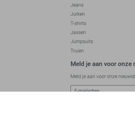
Jeans
Jurken
T-shirts
Jassen
Jumpsuits
Truien
Meld je aan voor onze 
Meld je aan voor onze nieuwsbri
Betaalmethodes