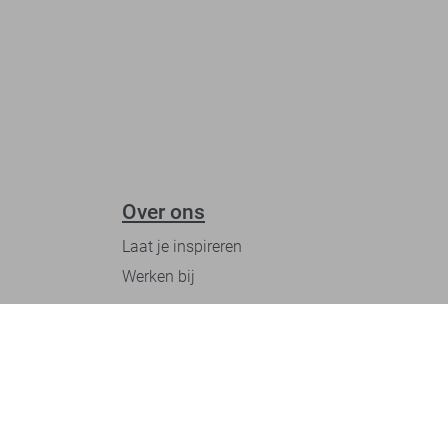
Over ons
Laat je inspireren
Werken bij
Ontdek onze merken
PME legend
Gabbiano
Cast Iron