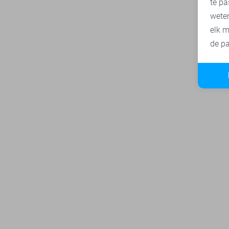
te pa
wete
elk m
de pa