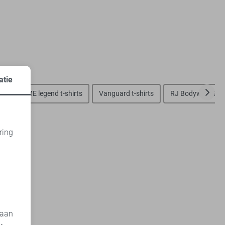
atie
ts
PME legend t-shirts
Vanguard t-shirts
RJ Bodywear t-sh
ring
d
 aan