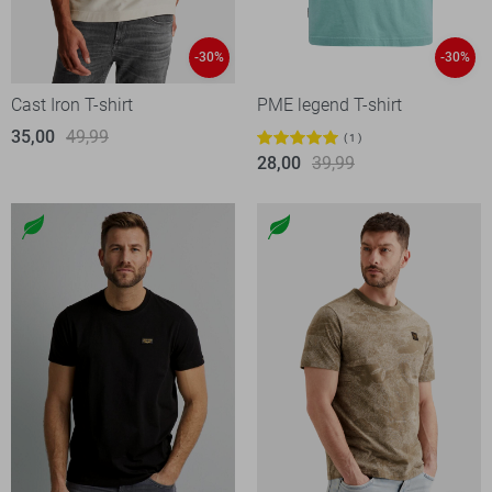
-30%
-30%
Cast Iron T-shirt
PME legend T-shirt
35,00
49,99
1
28,00
39,99