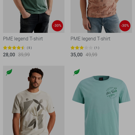
-30%
-30%
PME legend T-shirt
PME legend T-shirt
5
1
28,00
39,99
35,00
49,99