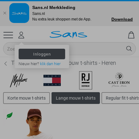
Sans.nl Merkkleding
Sans.nl
Download
Nu extra leuk shoppen met de App.
Inloggen
Tommy Jeans Lange mouw t-shirts - Heren
Nieuw hier?
klik dan hier
Korte mouw t-shirts
Lange mouw t-shirts
Regular fit t-shirt