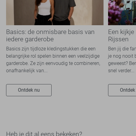
Basics: de onmisbare basis van
Een kijkje
iedere garderobe
Rijssen
Basics zijn tijdloze kledingstukken die een
Ben jij die f
belangrijke rol spelen binnen een veelzijdige
je nog nooit 
garderobe. Ze zijn eenvoudig te combineren,
geweest? Ben
onafhankelijk van...
snel verder...
Ontdek nu
Ontdek
Heb je dit al eens bekeken?