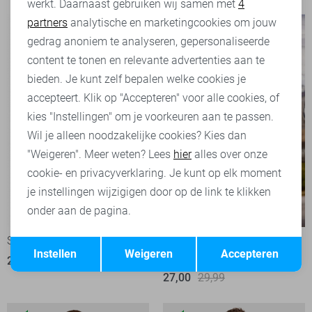
werkt. Daarnaast gebruiken wij samen met
4
Analytische cookies
partners
analytische en marketingcookies om jouw
Marketing cookies
gedrag anoniem te analyseren, gepersonaliseerde
content te tonen en relevante advertenties aan te
bieden. Je kunt zelf bepalen welke cookies je
accepteert. Klik op "Accepteren" voor alle cookies, of
kies "Instellingen" om je voorkeuren aan te passen.
Wil je alleen noodzakelijke cookies? Kies dan
"Weigeren". Meer weten? Lees
hier
alles over onze
cookie- en privacyverklaring. Je kunt op elk moment
je instellingen wijzigigen door op de link te klikken
onder aan de pagina.
-50%
-10%
Opslaan
Terug
Superdry T-shirt
PME legend T-shirt
Instellen
Weigeren
Accepteren
20,00
39,99
28
27,00
29,99