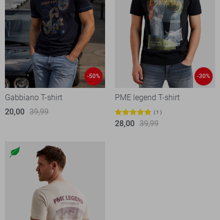
-50%
-30%
Gabbiano T-shirt
PME legend T-shirt
20,00
39,99
1
28,00
39,99