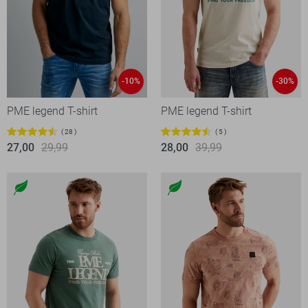
-10%
-30%
PME legend T-shirt
PME legend T-shirt
28
5
27,00
29,99
28,00
39,99