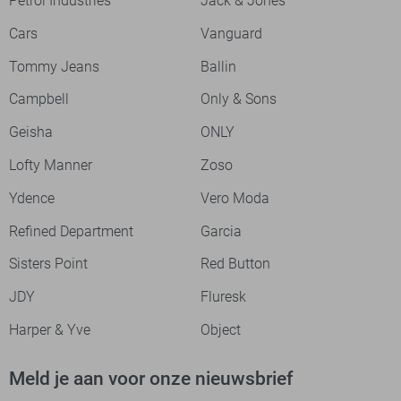
Petrol Industries
Jack & Jones
Cars
Vanguard
Tommy Jeans
Ballin
Campbell
Only & Sons
Geisha
ONLY
Lofty Manner
Zoso
Ydence
Vero Moda
Refined Department
Garcia
Sisters Point
Red Button
JDY
Fluresk
Harper & Yve
Object
Meld je aan voor onze nieuwsbrief