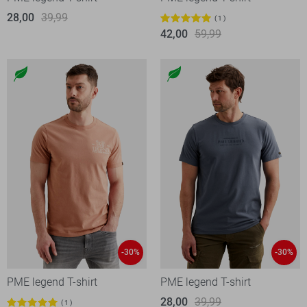
28,00
39,99
1
42,00
59,99
-30%
-30%
PME legend T-shirt
PME legend T-shirt
28,00
39,99
1