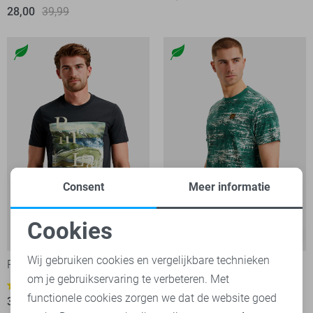
28,00
39,99
Consent
Meer informatie
Cookies
-30%
-30%
Noodzakelijke cookies
Wij gebruiken cookies en vergelijkbare technieken
PME legend T-shirt
PME legend T-shirt
om je gebruikservaring te verbeteren. Met
Personalisatie cookies
2
1
functionele cookies zorgen we dat de website goed
35,00
49,99
35,00
49,99