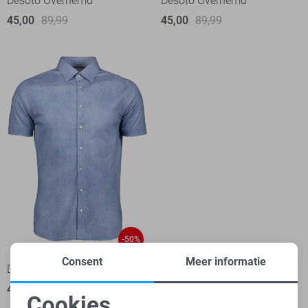
Desoto Overhemd
Desoto Overhemd
45,00
89,99
45,00
89,99
-50%
Consent
Meer informatie
Desoto Overhemd
45,00
89,99
Cookies