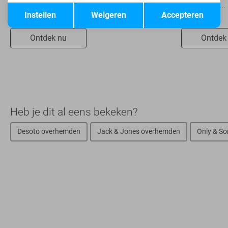
Opslaan
Terug
onafhankelijk van...
snel verder...
Instellen
Weigeren
Accepteren
Ontdek nu
Ontdek
Heb je dit al eens bekeken?
Desoto overhemden
Jack & Jones overhemden
Only & S