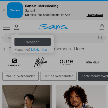
Sans.nl Merkkleding
Sans.nl
Download
Nu extra leuk shoppen met de App.
Inloggen
Desoto Korte mouw overhemden - Heren
Nieuw hier?
klik dan hier
Casual overhemden
Geruite overhemden
Korte mouw ove