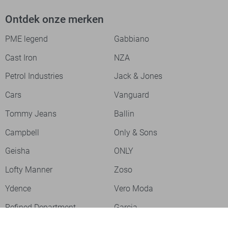
Ontdek onze merken
PME legend
Gabbiano
Cast Iron
NZA
Petrol Industries
Jack & Jones
Cars
Vanguard
Tommy Jeans
Ballin
Campbell
Only & Sons
Geisha
ONLY
Lofty Manner
Zoso
Ydence
Vero Moda
Refined Department
Garcia
Sisters Point
Red Button