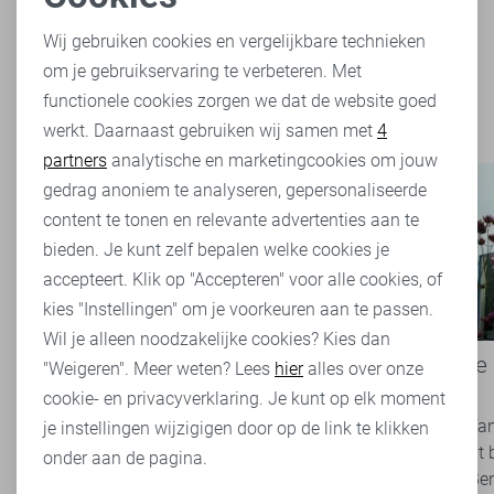
Noodzakelijke cookies
Wij gebruiken cookies en vergelijkbare technieken
Filter
2
om je gebruikservaring te verbeteren. Met
Personalisatie cookies
functionele cookies zorgen we dat de website goed
werkt. Daarnaast gebruiken wij samen met
4
Analytische cookies
partners
analytische en marketingcookies om jouw
Marketing cookies
gedrag anoniem te analyseren, gepersonaliseerde
content te tonen en relevante advertenties aan te
bieden. Je kunt zelf bepalen welke cookies je
accepteert. Klik op "Accepteren" voor alle cookies, of
kies "Instellingen" om je voorkeuren aan te passen.
Wil je alleen noodzakelijke cookies? Kies dan
Basics: de onmisbare basis van
Een kijkje
"Weigeren". Meer weten? Lees
hier
alles over onze
iedere garderobe
Rijssen
cookie- en privacyverklaring. Je kunt op elk moment
Basics zijn tijdloze kledingstukken die een
Ben jij die f
je instellingen wijzigigen door op de link te klikken
belangrijke rol spelen binnen een veelzijdige
je nog nooit 
onder aan de pagina.
garderobe. Ze zijn eenvoudig te combineren,
geweest? Ben