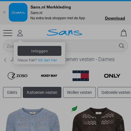
Sans.nl Merkkleding
Sans.nl
Download
Nu extra leuk shoppen met de App.
Inloggen
Jacqueline de Yong Katoenen vesten - Dames
Nieuw hier?
klik dan hier
Gilets
Katoenen vesten
Wollen vesten
Gebreide vesten