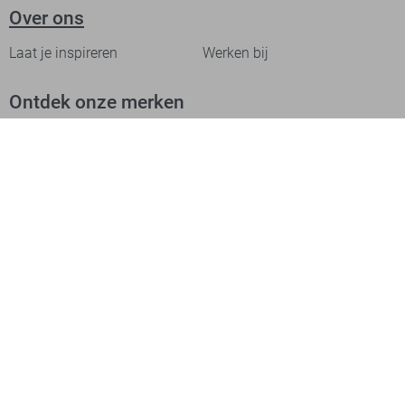
Over ons
Laat je inspireren
Werken bij
Ontdek onze merken
PME legend
Gabbiano
Cast Iron
NZA
Petrol Industries
Jack & Jones
Cars
Vanguard
Tommy Jeans
Ballin
Campbell
Only & Sons
Geisha
ONLY
Lofty Manner
Zoso
Ydence
Vero Moda