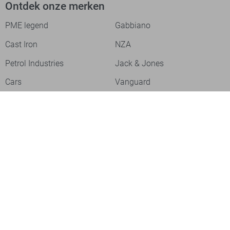
Ontdek onze merken
PME legend
Gabbiano
Cast Iron
NZA
Petrol Industries
Jack & Jones
Cars
Vanguard
Tommy Jeans
Ballin
Campbell
Only & Sons
Geisha
ONLY
Lofty Manner
Zoso
Ydence
Vero Moda
Refined Department
Garcia
Sisters Point
Red Button