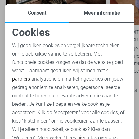
Consent
Meer informatie
Cookies
Nieuwe Lady Day najaarscollectie
Boho Rom
Noodzakelijke cookies
2026 bij Sans: stijl en comfort in
modetrend
travelkwaliteit
overal zie
Wij gebruiken cookies en vergelijkbare technieken
Het najaar vraagt om kleding die comfortabel,
Van luchtige 
om je gebruikservaring te verbeteren. Met
Personalisatie cookies
veelzijdig én stijlvol is. Met de nieuwe Lady
zachte kleure
functionele cookies zorgen we dat de website goed
Day najaarscollectie 2026 ben je helemaal
Romance tren
werkt. Daarnaast gebruiken wij samen met
4
Analytische cookies
klaar voor...
het modebeel
partners
analytische en marketingcookies om jouw
Marketing cookies
gedrag anoniem te analyseren, gepersonaliseerde
Ontdek nu
Ontdek
content te tonen en relevante advertenties aan te
bieden. Je kunt zelf bepalen welke cookies je
accepteert. Klik op "Accepteren" voor alle cookies, of
kies "Instellingen" om je voorkeuren aan te passen.
Wil je alleen noodzakelijke cookies? Kies dan
Heb je dit al eens bekeken?
"Weigeren". Meer weten? Lees
hier
alles over onze