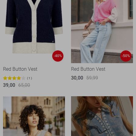
-40%
-50%
Red Button Vest
Red Button Vest
30,00
59,99
1
39,00
65,00