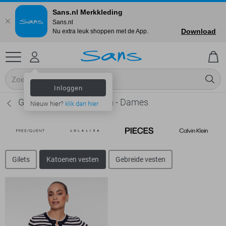
Sans.nl Merkkleding
Sans.nl
Download
Nu extra leuk shoppen met de App.
Inloggen
Geisha Katoenen vesten - Dames
Nieuw hier?
klik dan hier
Gilets
Katoenen vesten
Gebreide vesten