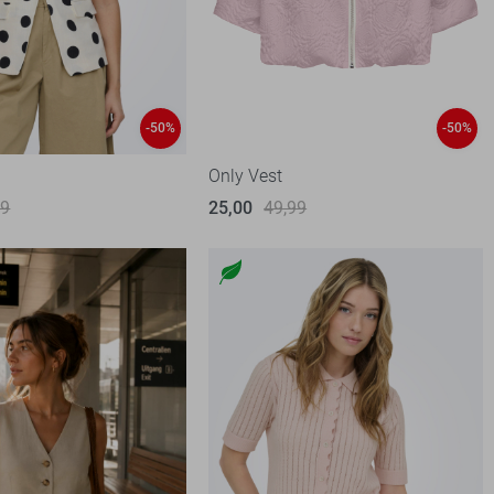
-50%
-50%
Only Vest
99
25,00
49,99