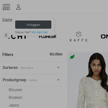
MENU
Dameskleding
Vesten
Inloggen
Nieuw hier?
klik dan hier
Filters
Wis filters
Sorteren
Standaard
Standaard
Productgroep
Vesten
€ laag-hoog
Blouses
€ hoog-laag
Broeken
Jeans