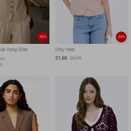
-50%
-20%
 de Yong Gilet
Only Vest
21,60
26,99
2
99