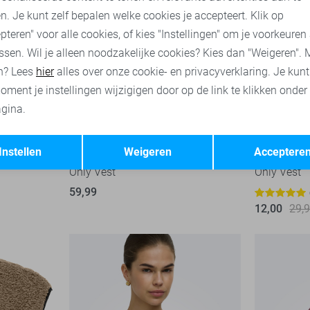
n. Je kunt zelf bepalen welke cookies je accepteert. Klik op
pteren" voor alle cookies, of kies "Instellingen" om je voorkeuren
ssen. Wil je alleen noodzakelijke cookies? Kies dan "Weigeren". 
n? Lees
hier
alles over onze cookie- en privacyverklaring. Je kun
oment je instellingen wijzigigen door op de link te klikken onder
gina.
Opslaan
Terug
-50%
Instellen
Weigeren
Acceptere
Only Vest
Only Vest
59,99
12,00
29,