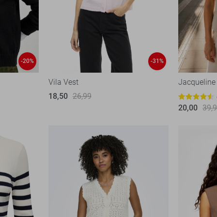
-20%
-31%
Vila Vest
Jacqueline
18,50
26,99
20,00
39,