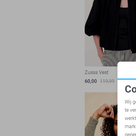
Zusss Vest
60,00
119,99
Co
N
Wij g
te ve
A
werk
mark
geper