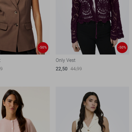
-50%
-50%
t
Only Vest
99
22,50
44,99