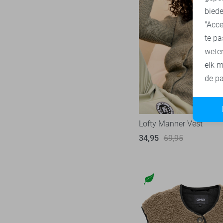
biede
"Acce
te pa
wete
elk m
de pa
Lofty Manner Vest
34,95
69,95