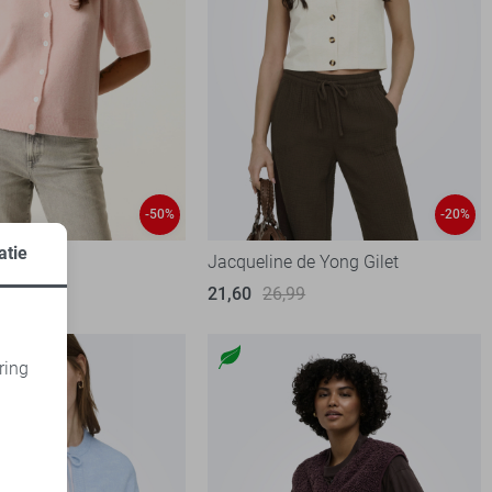
-50%
-20%
atie
t
Jacqueline de Yong Gilet
99
21,60
26,99
ring
d