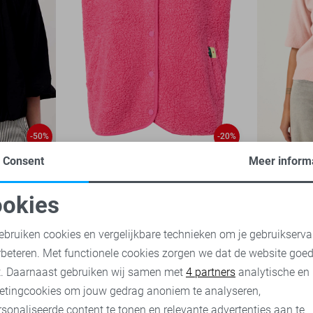
-50%
-20%
Consent
Meer inform
Pieces Gilet
Garcia Ves
23,95
29,99
35,00
69,
okies
oodzakelijke cookies
Personalisatie cookies
ebruiken cookies en vergelijkbare technieken om je gebruikserva
rbeteren. Met functionele cookies zorgen we dat de website goe
nalytische cookies
Marketing cookies
t. Daarnaast gebruiken wij samen met
4 partners
analytische en
etingcookies om jouw gedrag anoniem te analyseren,
sonaliseerde content te tonen en relevante advertenties aan te