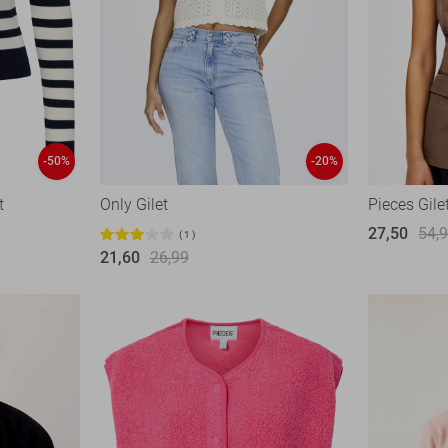
-50%
-20%
t
Only Gilet
Pieces Gile
27,50
54,
1
21,60
26,99