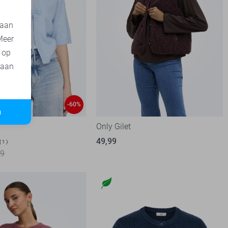
 aan
Meer
t op
 aan
-60%
n
Only Gilet
49,99
1
99