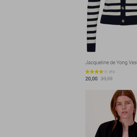
Only
68
Zwart
Pieces
18
Red Button
12
Refined Department
2
Rino & Pelle
11
SisterS point
15
Jacqueline de Yong Ves
Studio Amaya
1
1
Tommy Jeans
2
20,00
39,99
TQ Amsterdam
2
Vero Moda
41
Vila
44
Ydence
12
Zoso
22
Zusss
6