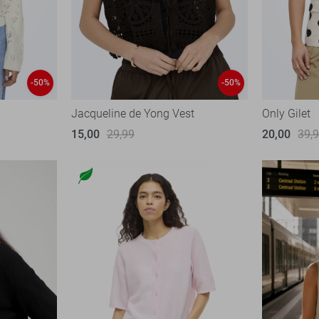
-50%
-50%
Jacqueline de Yong Vest
Only Gilet
15,00
29,99
20,00
39,