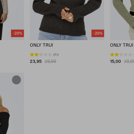
-20%
-20%
ONLY TRUI
ONLY TRUI
1
23,95
29,99
15,00
29,9