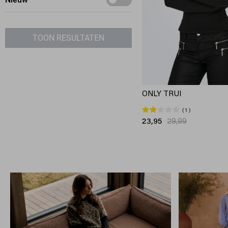
Blazers
Jassen
Ondergoed
TOON RESULTATEN
Accessoires
ONLY TRUI
1
23,95
29,99