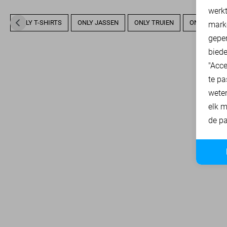
A
werk
ONLY T-SHIRTS
ONLY JASSEN
ONLY TRUIEN
ONLY SWEA
mark
geper
biede
"Acce
te pa
wete
elk m
de pa