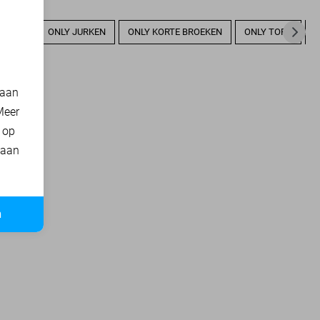
GILETS
ONLY JURKEN
ONLY KORTE BROEKEN
ONLY TOPS
O
 aan
Meer
t op
 aan
n