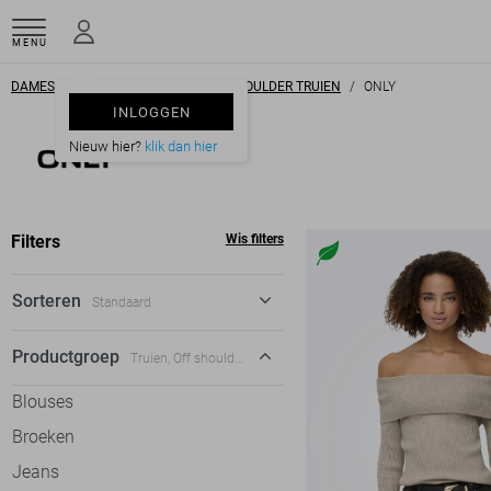
MENU
DAMESKLEDING
TRUIEN
OFF SHOULDER TRUIEN
ONLY
INLOGGEN
Nieuw hier?
klik dan hier
Filters
Wis filters
Sorteren
Standaard
Standaard
Productgroep
Truien, Off shoulder truien
€ laag-hoog
Blouses
€ hoog-laag
Broeken
Jeans