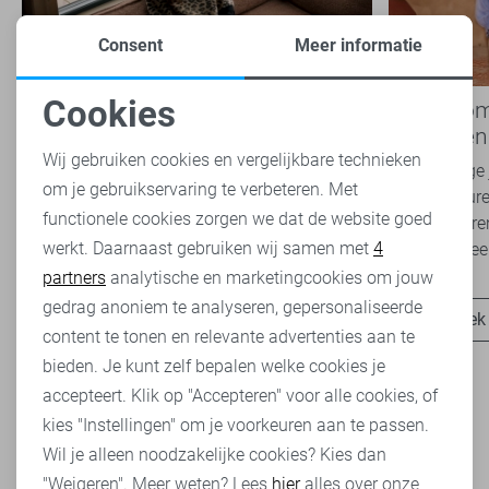
Consent
Meer informatie
Cookies
Nieuwe Lady Day najaarscollectie
Boho Rom
Noodzakelijke cookies
2026 bij Sans: stijl en comfort in
modetrend
travelkwaliteit
overal zie
Wij gebruiken cookies en vergelijkbare technieken
Het najaar vraagt om kleding die comfortabel,
Van luchtige 
om je gebruikservaring te verbeteren. Met
Personalisatie cookies
veelzijdig én stijlvol is. Met de nieuwe Lady
zachte kleure
functionele cookies zorgen we dat de website goed
Day najaarscollectie 2026 ben je helemaal
Romance tren
werkt. Daarnaast gebruiken wij samen met
4
Analytische cookies
klaar voor...
het modebeel
partners
analytische en marketingcookies om jouw
Marketing cookies
gedrag anoniem te analyseren, gepersonaliseerde
Ontdek nu
Ontdek
content te tonen en relevante advertenties aan te
bieden. Je kunt zelf bepalen welke cookies je
accepteert. Klik op "Accepteren" voor alle cookies, of
kies "Instellingen" om je voorkeuren aan te passen.
Wil je alleen noodzakelijke cookies? Kies dan
Heb je dit al eens bekeken?
"Weigeren". Meer weten? Lees
hier
alles over onze