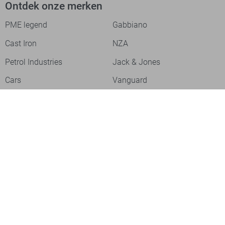
Ontdek onze merken
PME legend
Gabbiano
Cast Iron
NZA
Petrol Industries
Jack & Jones
Cars
Vanguard
Tommy Jeans
Ballin
Campbell
Only & Sons
Geisha
ONLY
Lofty Manner
Zoso
Ydence
Vero Moda
Refined Department
Garcia
Sisters Point
Red Button