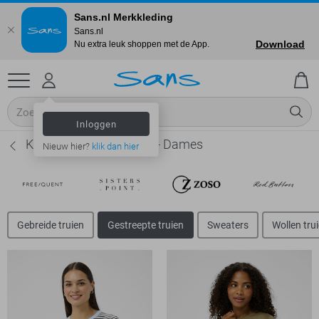
Sans.nl Merkkleding
Sans.nl
Download
Nu extra leuk shoppen met de App.
Inloggen
Kaffe Gestreepte truien - Dames
Nieuw hier?
klik dan hier
Gebreide truien
Gestreepte truien
Sweaters
Wollen tru