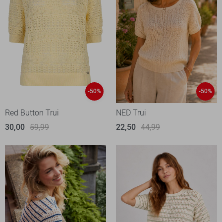
-50%
-50%
Red Button Trui
NED Trui
30,00
59,99
22,50
44,99