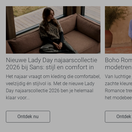
Nieuwe Lady Day najaarscollectie
Boho Rom
2026 bij Sans: stijl en comfort in
modetrend
travelkwaliteit
overal zie
Het najaar vraagt om kleding die comfortabel,
Van luchtige 
veelzijdig én stijlvol is. Met de nieuwe Lady
zachte kleure
Day najaarscollectie 2026 ben je helemaal
Romance tren
klaar voor...
het modebeel
Ontdek nu
Ontdek