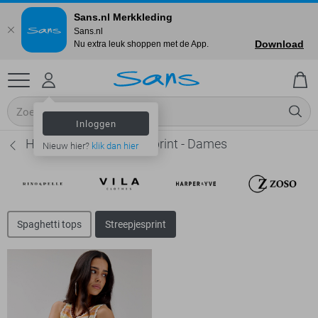
Sans.nl Merkkleding
Sans.nl
Download
Nu extra leuk shoppen met de App.
Inloggen
Harper & Yve Streepjesprint - Dames
Nieuw hier?
klik dan hier
Spaghetti tops
Streepjesprint