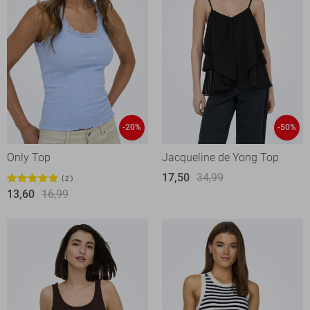
-20%
-50%
Only Top
Jacqueline de Yong Top
17,50
34,99
2
13,60
16,99