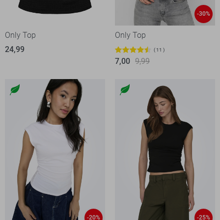
-30%
Only Top
Only Top
24,99
11
7,00
9,99
-20%
-25%