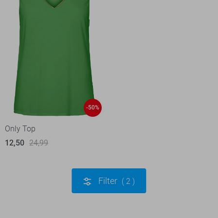
-50%
Only Top
12,50
24,99
Filter
2