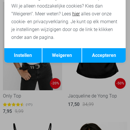
Wil je alleen noodzakelijke cookies? Kies dan
"Weigeren". Meer weten? Lees
hier
alles over onze
cookie- en privacyverklaring. Je kunt op elk moment
je instellingen wijzigigen door op de link te klikken
onder aan de pagina.
Opslaan
Terug
Instellen
Weigeren
Accepteren
-20%
-50%
Only Top
Jacqueline de Yong Top
17,50
34,99
17
7,95
9,99