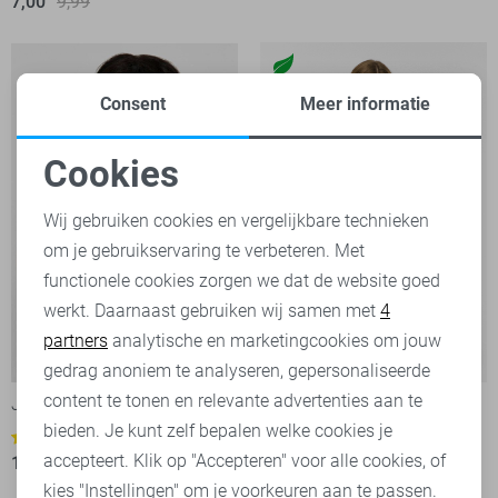
7,00
9,99
Consent
Meer informatie
Cookies
Noodzakelijke cookies
Wij gebruiken cookies en vergelijkbare technieken
om je gebruikservaring te verbeteren. Met
Personalisatie cookies
functionele cookies zorgen we dat de website goed
werkt. Daarnaast gebruiken wij samen met
4
Analytische cookies
partners
analytische en marketingcookies om jouw
-20%
-20%
Marketing cookies
gedrag anoniem te analyseren, gepersonaliseerde
content te tonen en relevante advertenties aan te
Jacqueline de Yong Top
Vila Top
bieden. Je kunt zelf bepalen welke cookies je
19,95
24,99
1
accepteert. Klik op "Accepteren" voor alle cookies, of
17,60
21,99
kies "Instellingen" om je voorkeuren aan te passen.