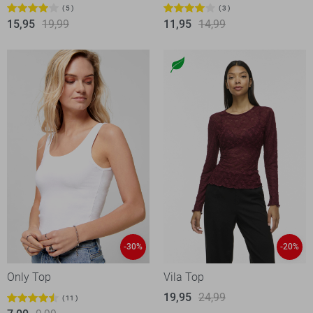
5
3
15,95
19,99
11,95
14,99
-30%
-20%
Only Top
Vila Top
19,95
24,99
11