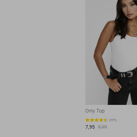
Only Top
17
7,95
9,99