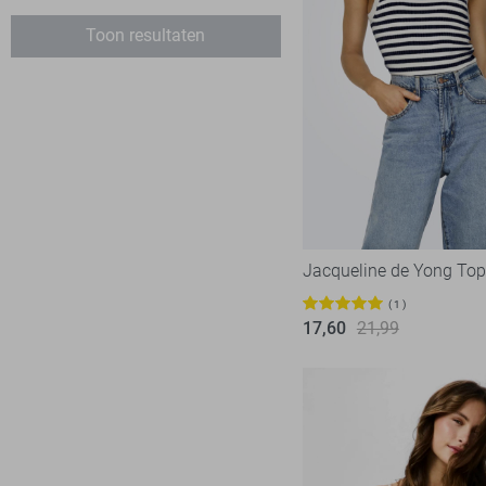
Rino & Pelle
2
Toon resultaten
Vila
30
Zoso
7
Jacqueline de Yong Top
1
17,60
21,99