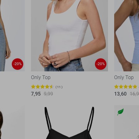
-20%
-20%
Only Top
Only Top
11
7,95
9,99
13,60
16,