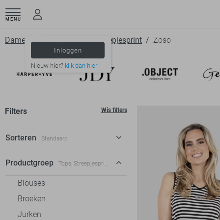
MENU
Dameskleding
Tops
Streepjesprint
Zoso
Inloggen
Nieuw hier?
klik dan hier
Filters
Wis filters
Sorteren
Standaard
Standaard
Productgroep
Tops, Streepjesprint
€ laag-hoog
Blouses
€ hoog-laag
Broeken
Jurken