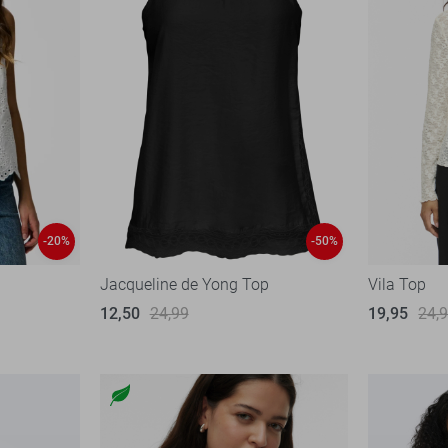
-20%
-50%
Jacqueline de Yong Top
Vila Top
12,50
24,99
19,95
24,