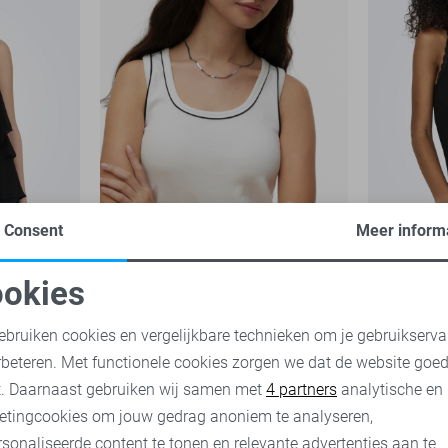
Consent
Meer inform
-50%
-50%
okies
oodzakelijke cookies
Personalisatie cookies
Vero Moda Top
Only Top
ebruiken cookies en vergelijkbare technieken om je gebruikserva
10,00
19,99
13,60
16,
rbeteren. Met functionele cookies zorgen we dat de website goe
nalytische cookies
Marketing cookies
t. Daarnaast gebruiken wij samen met
4 partners
analytische en
etingcookies om jouw gedrag anoniem te analyseren,
sonaliseerde content te tonen en relevante advertenties aan te