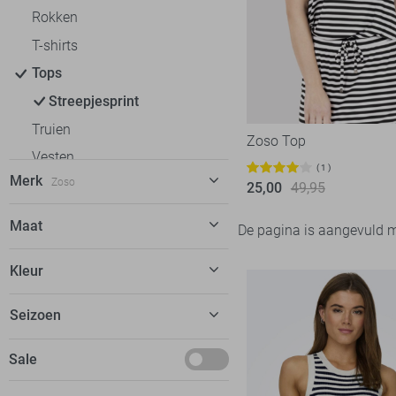
Rokken
T-shirts
Tops
Streepjesprint
Truien
Zoso Top
Vesten
1
Merk
Zoso
Jassen
25,00
49,95
Geisha
4
Maat
De pagina is aangevuld 
Harper & Yve
2
XS
Kleur
Jacqueline de Yong
65
S
LolaLiza
16
Zand
Seizoen
M
Nukus
2
Zwart
L
Deals
Sale
Object
15
Pieces
28