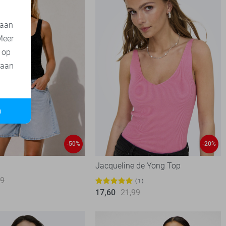
 aan
Meer
t op
 aan
n
-50%
-20%
Jacqueline de Yong Top
99
1
17,60
21,99