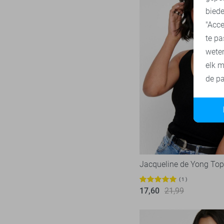
biede
"Acce
te pa
wete
elk m
de pa
Jacqueline de Yong Top
1
17,60
21,99