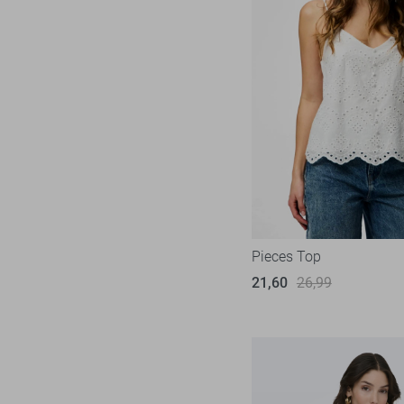
Pieces Top
21,60
26,99