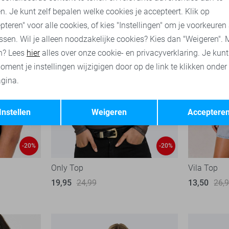
n. Je kunt zelf bepalen welke cookies je accepteert. Klik op
pteren" voor alle cookies, of kies "Instellingen" om je voorkeuren
ssen. Wil je alleen noodzakelijke cookies? Kies dan "Weigeren". 
n? Lees
hier
alles over onze cookie- en privacyverklaring. Je kun
oment je instellingen wijzigigen door op de link te klikken onder
gina.
Opslaan
Terug
Instellen
Weigeren
Acceptere
-20%
-20%
Only Top
Vila Top
19,95
24,99
13,50
26,