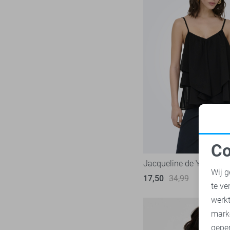
Co
N
Jacqueline de Yong Top
Wij g
17,50
34,99
te ve
A
werk
mark
geper