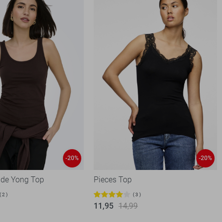
-20%
-20%
 de Yong Top
Pieces Top
2
3
11,95
14,99