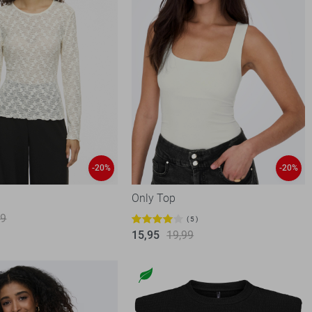
-20%
-20%
Only Top
99
5
15,95
19,99