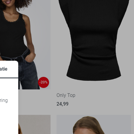
atie
-20%
Only Top
ring
99
24,99
d