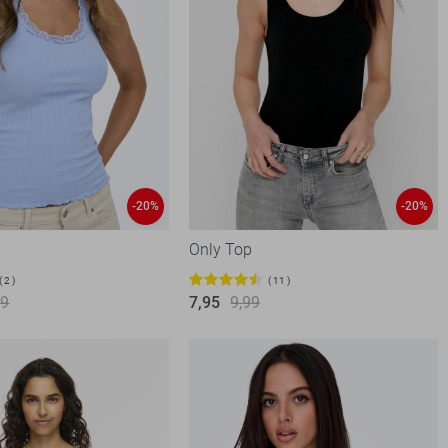
-20%
-20%
Only Top
2
11
99
7,95
9,99