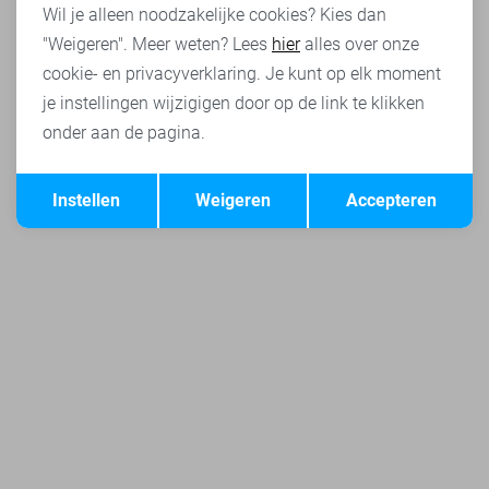
Wil je alleen noodzakelijke cookies? Kies dan
"Weigeren". Meer weten? Lees
hier
alles over onze
cookie- en privacyverklaring. Je kunt op elk moment
je instellingen wijzigigen door op de link te klikken
onder aan de pagina.
Opslaan
Terug
Instellen
Weigeren
Accepteren