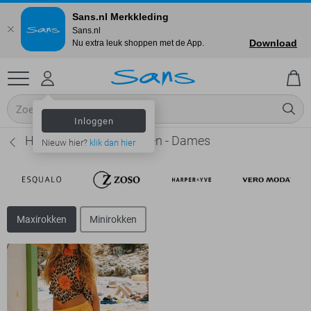
Sans.nl Merkkleding
Sans.nl
Download
Nu extra leuk shoppen met de App.
Inloggen
Harper & Yve Maxirokken - Dames
Nieuw hier?
klik dan hier
Maxirokken
Minirokken