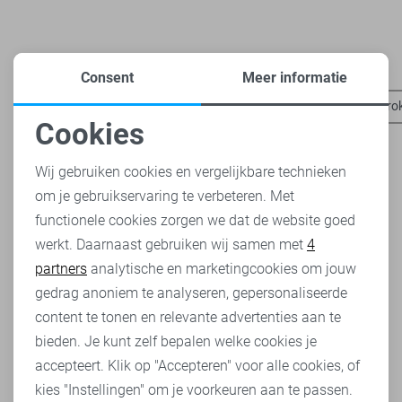
Heb je dit al eens bekeken?
Consent
Meer informatie
Harper & Yve broeken
Harper & Yve t-shirts
Vero Moda ro
Cookies
Noodzakelijke cookies
Wij gebruiken cookies en vergelijkbare technieken
om je gebruikservaring te verbeteren. Met
Personalisatie cookies
functionele cookies zorgen we dat de website goed
werkt. Daarnaast gebruiken wij samen met
4
Analytische cookies
partners
analytische en marketingcookies om jouw
Marketing cookies
gedrag anoniem te analyseren, gepersonaliseerde
content te tonen en relevante advertenties aan te
bieden. Je kunt zelf bepalen welke cookies je
accepteert. Klik op "Accepteren" voor alle cookies, of
kies "Instellingen" om je voorkeuren aan te passen.