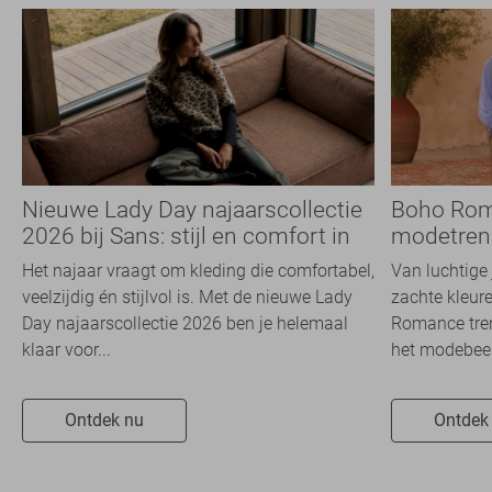
Nieuwe Lady Day najaarscollectie
Boho Rom
2026 bij Sans: stijl en comfort in
modetrend
travelkwaliteit
overal zie
Het najaar vraagt om kleding die comfortabel,
Van luchtige 
veelzijdig én stijlvol is. Met de nieuwe Lady
zachte kleure
Day najaarscollectie 2026 ben je helemaal
Romance tren
klaar voor...
het modebeel
Ontdek nu
Ontdek