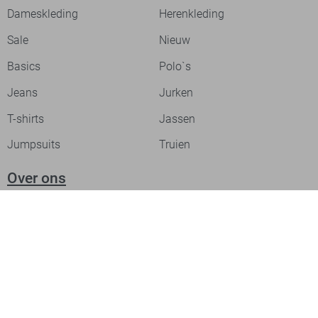
Dameskleding
Herenkleding
Sale
Nieuw
Basics
Polo`s
Jeans
Jurken
T-shirts
Jassen
Jumpsuits
Truien
Over ons
Laat je inspireren
Werken bij
Ontdek onze merken
PME legend
Gabbiano
Cast Iron
NZA