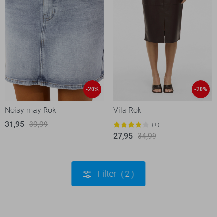
-20%
-20%
Noisy may Rok
Vila Rok
31,95
39,99
1
27,95
34,99
Filter
2