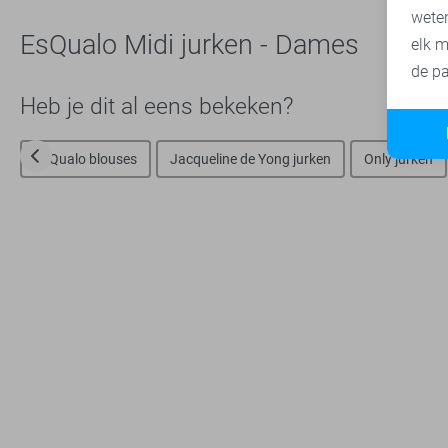
wete
EsQualo Midi jurken - Dames
elk m
de pa
Heb je dit al eens bekeken?
EsQualo blouses
Jacqueline de Yong jurken
Only jurken