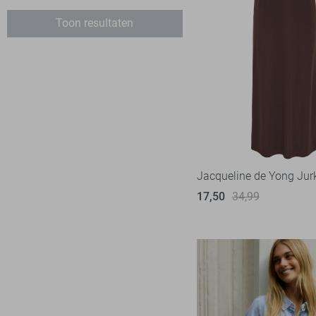
Object
8
Toon resultaten
Only
44
Pieces
6
SisterS point
19
Vila
22
Zoso
11
Zusss
4
Jacqueline de Yong Jur
17,50
34,99