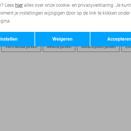
n? Lees
hier
alles over onze cookie- en privacyverklaring. Je kun
oment je instellingen wijzigigen door op de link te klikken onder
gina.
Opslaan
Terug
Instellen
Weigeren
Acceptere
Vero Moda jurken
Geisha jurken
SisterS point jurken
Zo