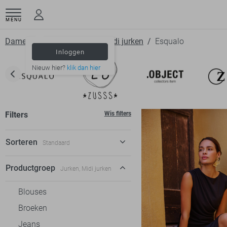
MENU
Dameskleding
Jurken
Midi jurken
Esqualo
Inloggen
Nieuw hier?
klik dan hier
Filters
Wis filters
Sorteren
Standaard
Standaard
Productgroep
Jurken, Midi jurken
€ laag-hoog
Blouses
€ hoog-laag
Broeken
Jeans