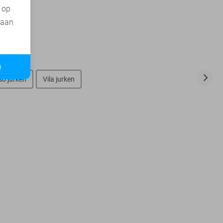
t op
 aan
n
so jurken
Vila jurken