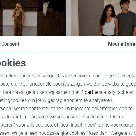
Consent
Meer inform
Ease: ontdek de
Basics: de onmisbar
 Nukus kleding voor
van iedere garderob
okies
ar 2026
oodzakelijke cookies
Personalisatie cookies
ukus collectie staat volledig in
Basics zijn tijdloze kledingstu
ebruiken cookies en vergelijkbare technieken om je gebruikserva
 Western Ease. Een thema dat
belangrijke rol spelen binnen e
rbeteren. Met functionele cookies zorgen we dat de website goe
uit bij vrouwen die houden van
garderobe. Ze zijn eenvoudig 
nalytische cookies
Marketing cookies
t. Daarnaast gebruiken wij samen met
4 partners
analytische en
 stijl...
onafhankelijk van...
etingcookies om jouw gedrag anoniem te analyseren,
sonaliseerde content te tonen en relevante advertenties aan te
nu
Ontdek nu
n. Je kunt zelf bepalen welke cookies je accepteert. Klik op
pteren" voor alle cookies, of kies "Instellingen" om je voorkeuren
ssen. Wil je alleen noodzakelijke cookies? Kies dan "Weigeren". 