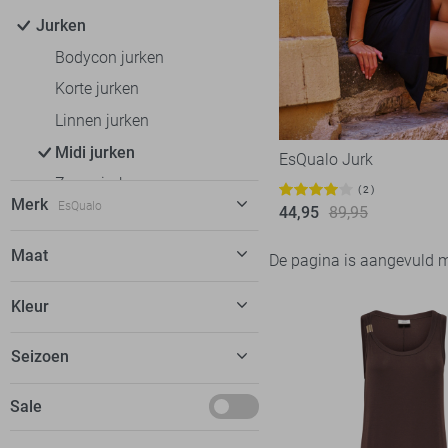
Jurken
Bodycon jurken
Korte jurken
Linnen jurken
Midi jurken
EsQualo Jurk
Zomerjurken
2
Merk
EsQualo
44,95
89,95
Rokken
T-shirts
EsQualo
4
Maat
De pagina is aangevuld 
Tops
FOS Amsterdam
6
S
Kleur
Truien
Freequent
9
XL
Vesten
Garcia
8
Zwart
Seizoen
Blazers
Geisha
28
Mei
Jassen
Sale
Jacqueline de Yong
38
LolaLiza
9