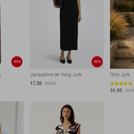
-50%
-50%
k
Jacqueline de Yong Jurk
Only Jurk
17,50
34,99
31,95
39,