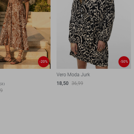
-20%
-50%
Vero Moda Jurk
18,50
36,99
2
99