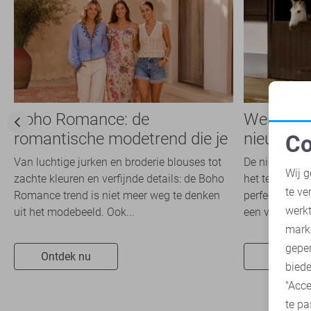
Boho Romance: de
Western 
romantische modetrend die je
nieuwste
Co
dit seizoen overal ziet
het naja
N
Van luchtige jurken en broderie blouses tot
De nieuwste N
Wij g
zachte kleuren en verfijnde details: de Boho
het teken van
te ve
Romance trend is niet meer weg te denken
perfect aansl
A
werk
uit het modebeeld. Ook...
een vrouwelijke
mark
geper
Ontdek nu
Ontdek 
biede
"Acce
te pa