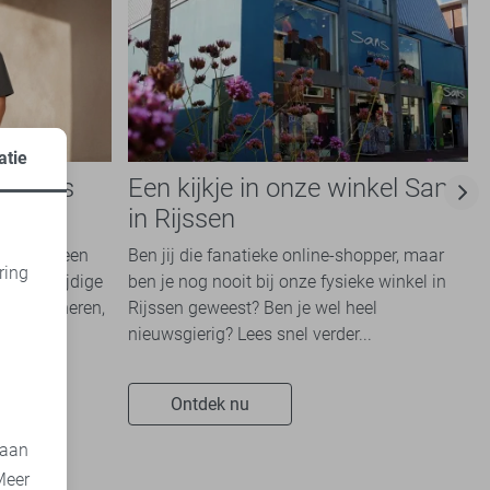
atie
e basis
Een kijkje in onze winkel Sans
e
in Rijssen
kken die een
Ben jij die fanatieke online-shopper, maar
ring
en veelzijdige
ben je nog nooit bij onze fysieke winkel in
d
te combineren,
Rijssen geweest? Ben je wel heel
nieuwsgierig? Lees snel verder...
Ontdek nu
 aan
Meer